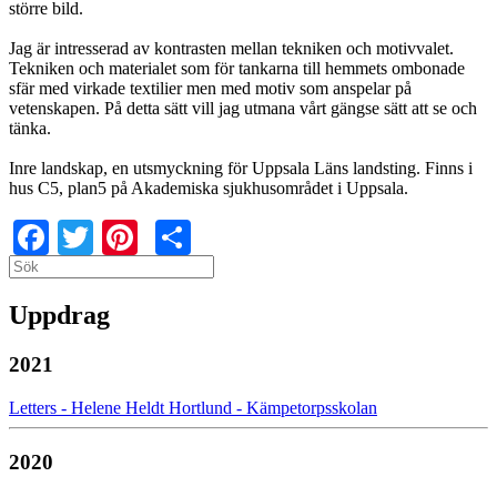
större bild.
Jag är intresserad av kontrasten mellan tekniken och motivvalet.
Tekniken och materialet som för tankarna till hemmets ombonade
sfär med virkade textilier men med motiv som anspelar på
vetenskapen. På detta sätt vill jag utmana vårt gängse sätt att se och
tänka.
Inre landskap, en utsmyckning för Uppsala Läns landsting. Finns i
hus C5, plan5 på Akademiska sjukhusområdet i Uppsala.
Facebook
Twitter
Pinterest
Share
Search
Search
Uppdrag
2021
Letters - Helene Heldt Hortlund - Kämpetorpsskolan
2020