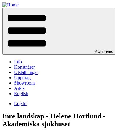
Skip
to
main
content
Main menu
Info
Konstnärer
Utställningar
Uppdrag
Showroom
Arkiv
English
Log in
User
Inre landskap - Helene Hortlund -
menu
Akademiska sjukhuset