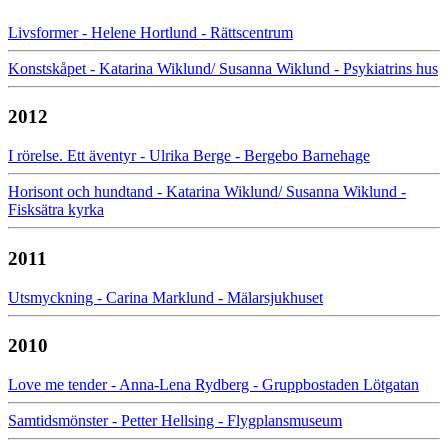
Livsformer - Helene Hortlund - Rättscentrum
Konstskåpet - Katarina Wiklund/ Susanna Wiklund - Psykiatrins hus
2012
I rörelse. Ett äventyr - Ulrika Berge - Bergebo Barnehage
Horisont och hundtand - Katarina Wiklund/ Susanna Wiklund -
Fisksätra kyrka
2011
Utsmyckning - Carina Marklund - Mälarsjukhuset
2010
Love me tender - Anna-Lena Rydberg - Gruppbostaden Lötgatan
Samtidsmönster - Petter Hellsing - Flygplansmuseum