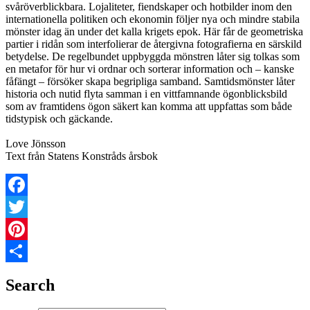
svåröverblickbara. Lojaliteter, fiendskaper och hotbilder inom den
internationella politiken och ekonomin följer nya och mindre stabila
mönster idag än under det kalla krigets epok. Här får de geometriska
partier i ridån som interfolierar de återgivna fotografierna en särskild
betydelse. De regelbundet uppbyggda mönstren låter sig tolkas som
en metafor för hur vi ordnar och sorterar information och – kanske
fåfängt – försöker skapa begripliga samband. Samtidsmönster låter
historia och nutid flyta samman i en vittfamnande ögonblicksbild
som av framtidens ögon säkert kan komma att uppfattas som både
tidstypisk och gäckande.
Love Jönsson
Text från Statens Konstråds årsbok
Facebook
Twitter
Pinterest
Share
Search