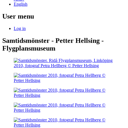
English
User menu
Log in
Samtidsmönster - Petter Hellsing -
Flygplansmuseum