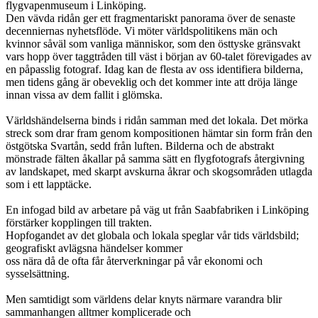
flygvapenmuseum i Linköping.
Den vävda ridån ger ett fragmentariskt panorama över de senaste
decenniernas nyhetsflöde. Vi möter världspolitikens män och
kvinnor såväl som vanliga människor, som den östtyske gränsvakt
vars hopp över taggtråden till väst i början av 60-talet förevigades av
en påpasslig fotograf. Idag kan de flesta av oss identifiera bilderna,
men tidens gång är obeveklig och det kommer inte att dröja länge
innan vissa av dem fallit i glömska.
Världshändelserna binds i ridån samman med det lokala. Det mörka
streck som drar fram genom kompositionen hämtar sin form från den
östgötska Svartån, sedd från luften. Bilderna och de abstrakt
mönstrade fälten åkallar på samma sätt en flygfotografs återgivning
av landskapet, med skarpt avskurna åkrar och skogsområden utlagda
som i ett lapptäcke.
En infogad bild av arbetare på väg ut från Saabfabriken i Linköping
förstärker kopplingen till trakten.
Hopfogandet av det globala och lokala speglar vår tids världsbild;
geografiskt avlägsna händelser kommer
oss nära då de ofta får återverkningar på vår ekonomi och
sysselsättning.
Men samtidigt som världens delar knyts närmare varandra blir
sammanhangen alltmer komplicerade och