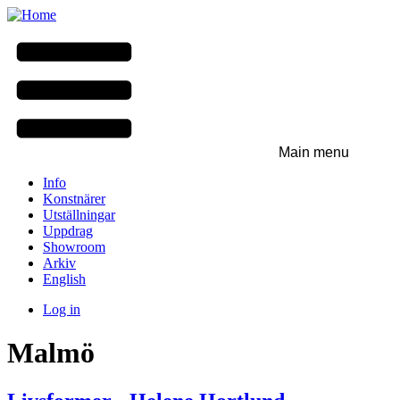
Skip
to
main
content
Main menu
Info
Konstnärer
Utställningar
Uppdrag
Showroom
Arkiv
English
Log in
User
Malmö
menu