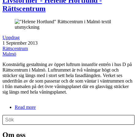
Livsformer - Helene Hortlund -
Rättscentrum
Uppdrag
1 September 2013
Rättscentrum
Malmö
Konstnärlig gestaltning av öppet luftrum innanför entrén i hus D på
Rättscentrum i Malmö. Luftrummet är två våningar högt och
sträcker sig längs med i stort sett hela fasadlängden. Verket ses
underifrån av de som passerar och de som väntar i väntrummen och
i från matsalen på det övre våningsplanet där en glasvägg sträcker
sig längs med hela våningsplanet.
Read more
about
Livsformer
Search
-
Search
Helene
Hortlund
Om oss
-