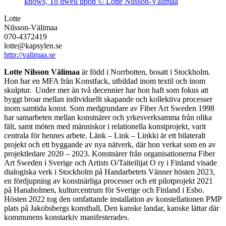
Lotte
Nilsson-Välimaa
070-4372419
lotte@kapsylen.se
http://valimaa.se
Lotte Nilsson Välimaa
är född i Norrbotten, bosatt i Stockholm.
Hon har en MFA från Konstfack, utbildad inom textil och inom
skulptur. Under mer än två decennier har hon haft som fokus att
byggt broar mellan individuellt skapande och kollektiva processer
inom samtida konst. Som medgrundare av Fiber Art Sweden 1998
har samarbeten mellan konstnärer och yrkesverksamma från olika
fält, samt möten med människor i relationella konstprojekt, varit
centrala för hennes arbete. Länk – Link – Linkki är ett bilateralt
projekt och ett byggande av nya nätverk, där hon verkat som en av
projektledare 2020 – 2023. Konstnärer från organisationerna Fiber
Art Sweden i Sverige och Artists O/Taiteilijat O ry i Finland visade
dialogiska verk i Stockholm på Handarbetets Vänner hösten 2023,
en fördjupning av konstnärliga processer och ett pilotprojekt 2021
på Hanaholmen, kulturcentrum för Sverige och Finland i Esbo.
Hösten 2022 tog den omfattande installation av konstellationen PMP
plats på Jakobsbergs konsthall, Den kanske landar, kanske lättar där
kommunens konstarkiv manifesterades.