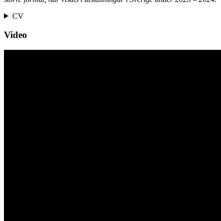
CV
Video