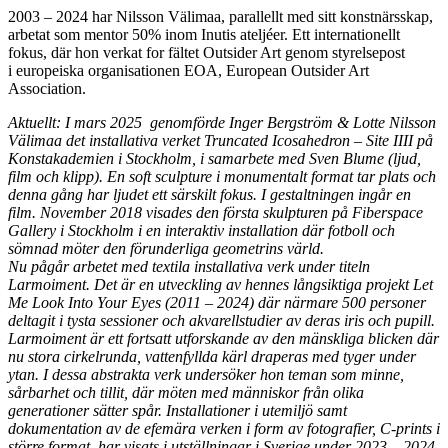
2003 – 2024 har Nilsson Välimaa, parallellt med sitt konstnärsskap,
arbetat som mentor 50% inom Inutis ateljéer. Ett internationellt
fokus, där hon verkat for fältet Outsider Art genom styrelsepost
i europeiska organisationen EOA, European Outsider Art
Association.
Aktuellt: I mars 2025 genomförde Inger Bergström & Lotte Nilsson
Välimaa det installativa verket Truncated Icosahedron – Site IIII på
Konstakademien i Stockholm, i samarbete med Sven Blume (ljud,
film och klipp). En soft sculpture i monumentalt format tar plats och
denna gång har ljudet ett särskilt fokus. I gestaltningen ingår en
film. November 2018 visades den första skulpturen på Fiberspace
Gallery i Stockholm i en interaktiv installation där fotboll och
sömnad möter den förunderliga geometrins värld.
Nu pågår arbetet med textila installativa verk under titeln
Larmoiment. Det är en utveckling av hennes långsiktiga projekt Let
Me Look Into Your Eyes (2011 – 2024) där närmare 500 personer
deltagit i tysta sessioner och akvarellstudier av deras iris och pupill.
Larmoiment är ett fortsatt utforskande av den mänskliga blicken där
nu stora cirkelrunda, vattenfyllda kärl draperas med tyger under
ytan. I dessa abstrakta verk undersöker hon teman som minne,
sårbarhet och tillit, där möten med människor från olika
generationer sätter spår. Installationer i utemiljö samt
dokumentation av de efemära verken i form av fotografier, C-prints i
större format, har visats i utställningar i Sverige under 2023 – 2024.