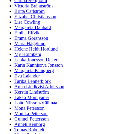
Carina Bergholm
Victoria Brännström
Britta Carlström
Elizabet Christiansson
Lisa Cowling
Margareta Danhard
Emilia Elfvik
Emma Göransson
Maria Hägglund
Helene Heldt Hortlund
My Holmberg
Lenka Jonesson Deker
Karin Kannisova Jonsson
Margareta Klingberg
Eva Lalander
Tarika Lennerbjörk
Anna Lindkvist Adolfsson
Kerstin Lindström
Takao Momiyama
Lotte Nilsson-Välimaa
Mona Petersson
Monika Petterson
Gunnel Pettersson
Anneli Renborg
Tomas Robefelt