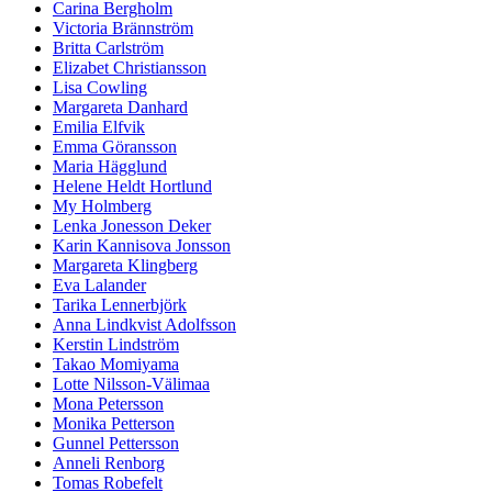
Carina Bergholm
Victoria Brännström
Britta Carlström
Elizabet Christiansson
Lisa Cowling
Margareta Danhard
Emilia Elfvik
Emma Göransson
Maria Hägglund
Helene Heldt Hortlund
My Holmberg
Lenka Jonesson Deker
Karin Kannisova Jonsson
Margareta Klingberg
Eva Lalander
Tarika Lennerbjörk
Anna Lindkvist Adolfsson
Kerstin Lindström
Takao Momiyama
Lotte Nilsson-Välimaa
Mona Petersson
Monika Petterson
Gunnel Pettersson
Anneli Renborg
Tomas Robefelt