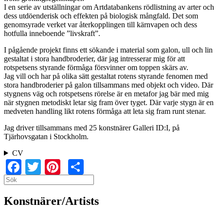
I en serie av utställningar om Artdatabankens rödlistning av arter och
dess utdöenderisk och effekten på biologisk mångfald. Det som
genomsyrade verket var återkopplingen till kärnvapen och dess
hotfulla inneboende ”livskraft”.
I pågående projekt finns ett sökande i material som galon, ull och lin
gestaltat i stora handbroderier, där jag intresserar mig för att
rotspetsens styrande förmåga försvinner om toppen skärs av.
Jag vill och har på olika sätt gestaltat rotens styrande fenomen med
stora handbroderier på galon tillsammans med objekt och video. Där
stygnens väg och rotspetsens rörelse är en metafor jag bär med mig
när stygnen metodiskt letar sig fram över tyget. Där varje stygn är en
medveten handling likt rotens förmåga att leta sig fram runt stenar.
Jag driver tillsammans med 25 konstnärer Galleri ID:I, på
Tjärhovsgatan i Stockholm.
CV
Facebook
Twitter
Pinterest
Share
Search
Search
Konstnärer/Artists