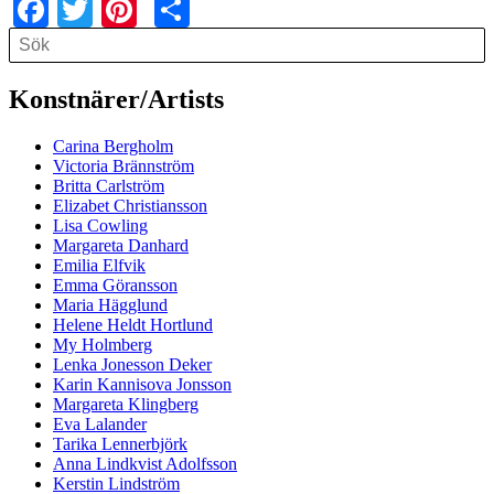
Facebook
Twitter
Pinterest
Share
Search
Search
Konstnärer/Artists
Carina Bergholm
Victoria Brännström
Britta Carlström
Elizabet Christiansson
Lisa Cowling
Margareta Danhard
Emilia Elfvik
Emma Göransson
Maria Hägglund
Helene Heldt Hortlund
My Holmberg
Lenka Jonesson Deker
Karin Kannisova Jonsson
Margareta Klingberg
Eva Lalander
Tarika Lennerbjörk
Anna Lindkvist Adolfsson
Kerstin Lindström