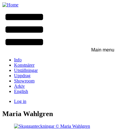
Skip
to
main
content
Main menu
Info
Konstnärer
Utställningar
Uppdrag
Showroom
Arkiv
English
Log in
User
Maria Wahlgren
menu