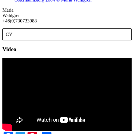
Maria
Wahlgren
+46(0)730733988
CV
Video