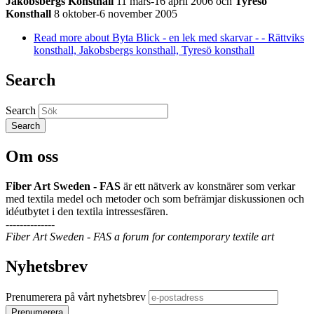
Jakobsbergs Konsthall
11 mars-16 april 2006 och
Tyresö
Konsthall
8 oktober-6 november 2005
Read more
about Byta Blick - en lek med skarvar - - Rättviks
konsthall, Jakobsbergs konsthall, Tyresö konsthall
Search
Search
Om oss
Fiber Art Sweden - FAS
är ett nätverk av konstnärer som verkar
med textila medel och metoder och som befrämjar diskussionen och
idéutbytet i den textila intressesfären.
--------------
Fiber Art Sweden - FAS a forum for contemporary textile art
Nyhetsbrev
Prenumerera på vårt nyhetsbrev