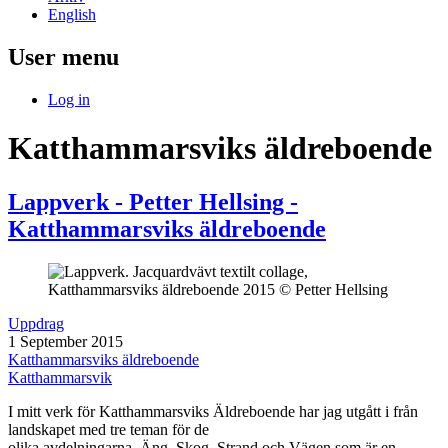
English
User menu
Log in
Katthammarsviks äldreboende
Lappverk - Petter Hellsing -
Katthammarsviks äldreboende
Uppdrag
1 September 2015
Katthammarsviks äldreboende
Katthammarsvik
I mitt verk för Katthammarsviks Äldreboende har jag utgått i från
landskapet med tre teman för de
olika avdelningarna. Äng, Skog, Strand och Vägen som är en