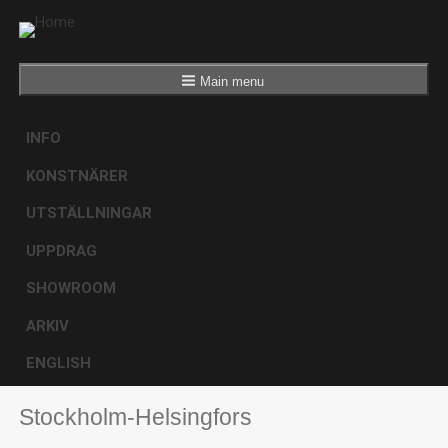
Main menu
INFO
KONSTNÄRER
UTSTÄLLNINGAR
UPPDRAG
SHOWROOM
ARKIV
ENGLISH
Stockholm-Helsingfors