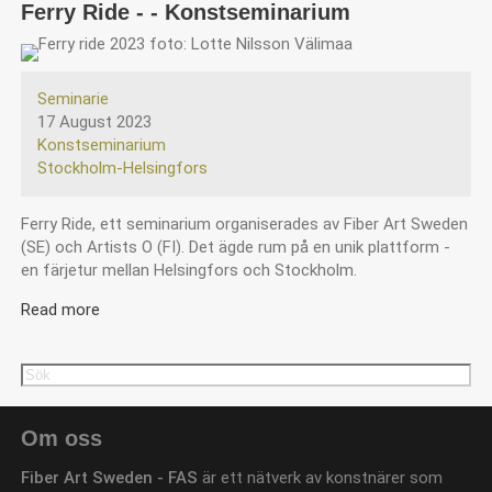
Ferry Ride - - Konstseminarium
Seminarie
17 August 2023
Konstseminarium
Stockholm-Helsingfors
Ferry Ride, ett seminarium organiserades av Fiber Art Sweden
(SE) och Artists O (FI). Det ägde rum på en unik plattform -
en färjetur mellan Helsingfors och Stockholm.
Read more
about
Ferry
Ride
Search
Search
-
-
Konstseminarium
Om oss
Fiber Art Sweden - FAS
är ett nätverk av konstnärer som