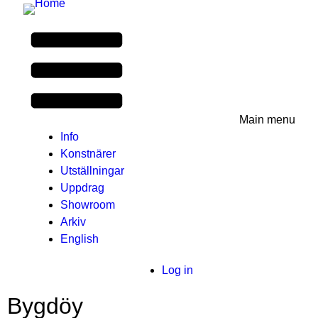
Main menu
Info
Konstnärer
Utställningar
Uppdrag
Showroom
Arkiv
English
User
Log in
menu
Bygdöy