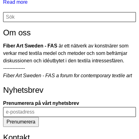
Read more
about
I
Search
Search
rörelse.
Ett
Om oss
äventyr
-
Fiber Art Sweden - FAS
är ett nätverk av konstnärer som
Ulrika
verkar med textila medel och metoder och som befrämjar
Berge
diskussionen och idéutbytet i den textila intressesfären.
-
--------------
Bergebo
Fiber Art Sweden - FAS a forum for contemporary textile art
Barnehage
Nyhetsbrev
Prenumerera på vårt nyhetsbrev
Kontakt