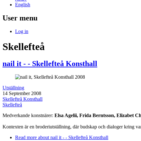
English
User menu
Log in
Skellefteå
nail it - - Skellefteå Konsthall
Utställning
14 September 2008
Skellefteå Konsthall
Skellefteå
Medverkande konstnärer:
Elsa Agelii, Frida Berntsson, Elizabet 
Kontexten är en broderiutställning, där budskap och dialoger kring var
Read more
about nail it - - Skellefteå Konsthall