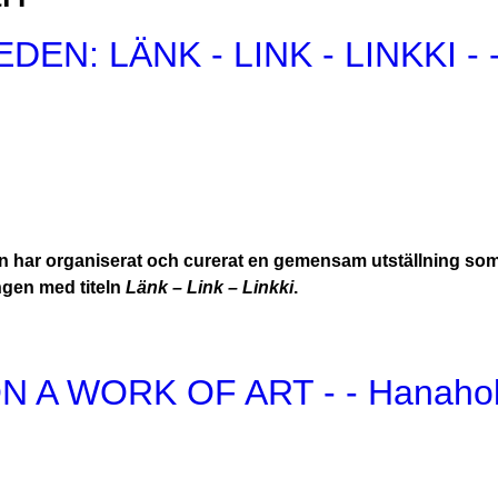
EN: LÄNK - LINK - LINKKI - -
n har organiserat och curerat en gemensam utställning som 
ngen med titeln
Länk – Link – Linkki
.
A WORK OF ART - - Hanaholm