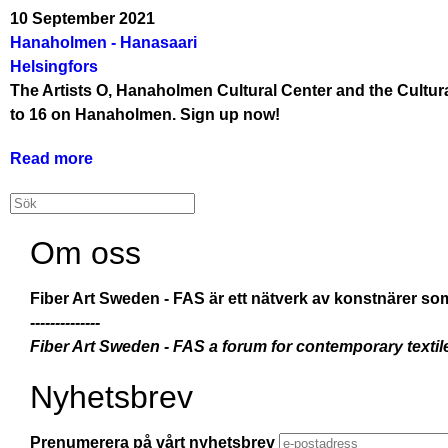
10 September 2021
LÄNK
Hanaholmen - Hanasaari
-
Helsingfors
LINK
The Artists O, Hanaholmen Cultural Center and the Cultur
-
to 16 on Hanaholmen. Sign up now!
LINKKI
-
Read more
about
-
SEMINAR:
Hanaholmen
Search
Search
PERSPECTIVES
-
ON
Hanasaari
Om oss
A
WORK
Fiber Art Sweden - FAS
är ett nätverk av konstnärer so
OF
--------------
ART
Fiber Art Sweden - FAS a forum for contemporary textile
-
-
Nyhetsbrev
Hanaholmen
-
Prenumerera på vårt nyhetsbrev
Hanasaari