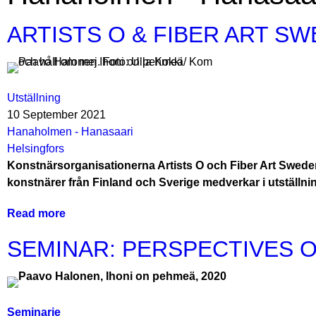
ARTISTS O & FIBER ART SWED
Utställning
10 September 2021
Hanaholmen - Hanasaari
Helsingfors
Konstnärsorganisationerna Artists O och Fiber Art Swede
konstnärer från Finland och Sverige medverkar i utställni
Read more
about
ARTISTS
SEMINAR: PERSPECTIVES ON 
O
&
FIBER
ART
Seminarie
SWEDEN: