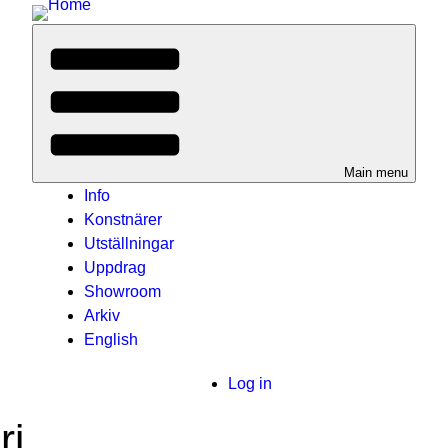
Main menu
Info
Konstnärer
Utställningar
Uppdrag
Showroom
Arkiv
English
User
Log in
menu
ri