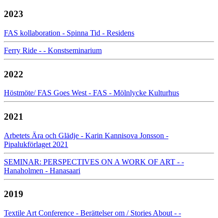
2023
FAS kollaboration - Spinna Tid - Residens
Ferry Ride - - Konstseminarium
2022
Höstmöte/ FAS Goes West - FAS - Mölnlycke Kulturhus
2021
Arbetets Ära och Glädje - Karin Kannisova Jonsson -
Pipalukförlaget 2021
SEMINAR: PERSPECTIVES ON A WORK OF ART - -
Hanaholmen - Hanasaari
2019
Textile Art Conference - Berättelser om / Stories About - -