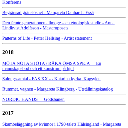
Konferens
Begränsad gränslöshet - Margareta Danhard - Essä
Den femte generationen allmoge – en etnologisk studie - Anna
Lindkvist Adolfsson - Masteruppsats
Patterns of Life - Petter Hellsing - Artist statement
2018
MÖTA NÖTA STÖTA / RÅKA ÖMSA SPEJA - - En
mannskapsbod och ett konstrum på hjul
Salongssamtal - FAS XX - - Katarina kyrka, Kapsylen
Rummet, vagnen - Margareta Klingberg - Utställningskatalog
NORDIC HANDS - - Godsbanen
2017
Skambeläggning av kvinnor i 1790-talets Hälsingland - Margareta