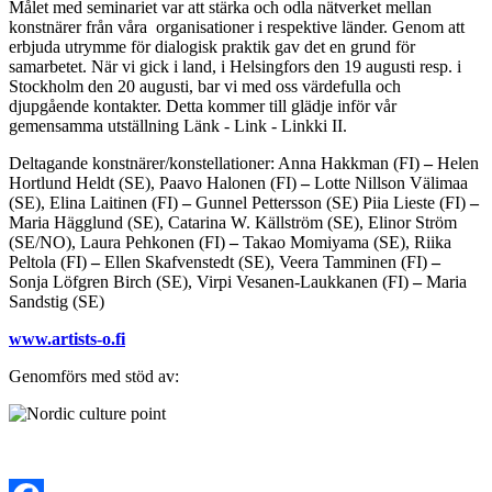
Målet med seminariet var att stärka och odla nätverket mellan
konstnärer från våra organisationer i respektive länder. Genom att
erbjuda utrymme för dialogisk praktik gav det en grund för
samarbetet. När vi gick i land, i Helsingfors den 19 augusti resp. i
Stockholm den 20 augusti, bar vi med oss värdefulla och
djupgående kontakter. Detta kommer till glädje inför vår
gemensamma utställning Länk - Link - Linkki II.
Deltagande konstnärer/konstellationer: Anna Hakkman (FI)
–
Helen
Hortlund Heldt (SE), Paavo Halonen (FI)
–
Lotte Nillson Välimaa
(SE), Elina Laitinen (FI)
–
Gunnel Pettersson (SE) Piia Lieste (FI)
–
Maria Hägglund (SE), Catarina W. Källström (SE), Elinor Ström
(SE/NO), Laura Pehkonen (FI)
–
Takao Momiyama (SE), Riika
Peltola (FI)
–
Ellen Skafvenstedt (SE), Veera Tamminen (FI)
–
Sonja Löfgren Birch (SE), Virpi Vesanen-Laukkanen (FI)
–
Maria
Sandstig (SE)
www.artists-o.fi
Genomförs med stöd av: