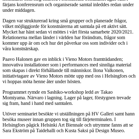
färjans konferensrum och organiserade samtal inleddes redan under
under middagen.
Dagen var strukturerad kring små grupper och planerade frågor,
vilket möjliggjorde för konstnärerna att samtala på ett aktivt sätt.
Mycket har hänt sedan vi möttes i vårt första samarbete 2020/2021.
Relationerna mellan länder i världen har förändrats, frågor som
kommer upp är om och hur det påverkar oss som individer och i
våra konstnärskap.
Paavo Halonen gav en inblick i Vieno Motors framträdanden;
innovativa installationer som i performances med sinnliga material
som skapas i direkt förhållande till människor. Ilona Valkonen,
initiativtagare av Vieno Motors mötte upp med oss i Helsingfors och
vi hoppas möta henne åter under hösten.
Programmet rymde en Sashiko-workshop ledd av Takao
Momiyama. Närvaro i lagning. Lager på lager, förstygnen trevade
sig fram, hand i hand med samtalen.
Utöver seminariet besökte vi utställningen på HV Galleri samt hann
besöka museer innan gruppen tog sig till färjeterminalen. I
Helsingfors pågick Helsinki Art Biennale och utrymme fanns att se
Sara Ekström på Taidehalli och Kusta Saksi på Design Museo.