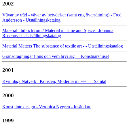
2002
Vävar av tråd - vävar av betydelser (samt eng översättning) - Fred
Andersson - Utställningskatalog
Material i tid och rum / Material in Time and Space - Johanna
Rosenqvist - Utställningskatalog
Material Matters The substance of textile art - - Utställningskatalog
Gränsdragningar finns och vem bryr sig - - Konstnärshuset
2001
Kvinnliga Nätverk i Konsten, Moderna museet - - Samtal
2000
Konst, inte design - Veronica Nygren - Insändare
1999