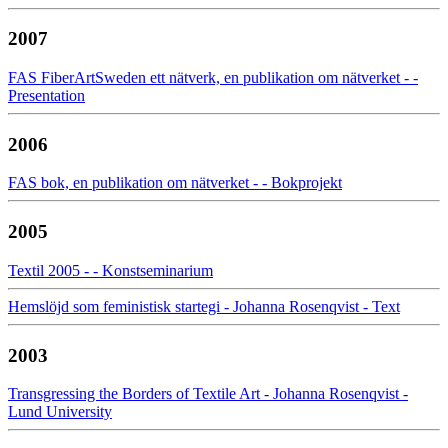
2007
FAS FiberArtSweden ett nätverk, en publikation om nätverket - -
Presentation
2006
FAS bok, en publikation om nätverket - - Bokprojekt
2005
Textil 2005 - - Konstseminarium
Hemslöjd som feministisk startegi - Johanna Rosenqvist - Text
2003
Transgressing the Borders of Textile Art - Johanna Rosenqvist -
Lund University