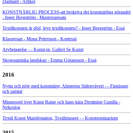
Danhard - Artikel
KONSTNÄRLIG PROCESS-att beskriva det konstnärliga görandet
- Inger Bergström - Masteruppsats
Textilkonsten är död, leve textilkonsten? - Inger Bergström - Essä
Klassresan - Mona Petersson - Kortessä
Arvbetagelse - - Konst-ig, Galleri Se Konst
Skogssamiska landskap - Emma Göransson - Essä
2016
Nytta och nöje med konstnärer, Almgrens Sidenväveri - - Finnisage
och samtal
Minnesord över Kung Raine och hans kära Drottning Gunilla -
Nekrolog
Textil Konst Manifestation, Textilmuseet - - Konstseminarium
2015