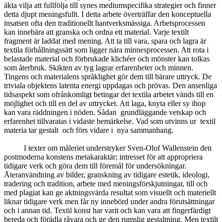
äkta vilja att fullfölja till synes mediumspecifika strategier och finner
detta djupt meningsfullt. I detta arbete överträffar den konceptuella
insatsen ofta den traditionellt hantverksmässiga. Arbetsprocessen
kan innebära att granska och ordna ett material. Varje textilt
fragment är laddat med mening. Att ta till vara, spara och lagra är
textila förhållningssätt som ligger nära minnesprocessen. Att rota i
belastade material och förbrukade klichéer och mönster kan tolkas
som återbruk. Skikten av tyg lagrar erfarenheter och minnen.
Tingens och materialens språklighet gör dem till bärare uttryck. De
triviala objektens latenta energi uppdagas och prövas. Den ansenliga
tidsaspekt som ofrånkomligt betingar det textila arbetet vänds till en
möjlighet och till en del av uttrycket. Att laga, knyta eller sy ihop
kan vara räddningen i nöden. Sådan grundläggande vetskap och
erfarenhet tillvaratas i vidaste bemärkelse. Vad som utvinns ur textil
materia tar gestalt och förs vidare i nya sammanhang.
I texter om måleriet understryker Sven-Olof Wallenstein den
postmoderna konstens metakaraktär; intresset för att appropriera
tidigare verk och göra dem till föremål för undersökningar.
Återanvändning av bilder, granskning av tidigare estetik, ideologi,
tradering och tradition, arbete med meningsförskjutningar, till och
med plagiat kan ge aktningsvärda resultat som visuellt och materiellt
liknar tidigare verk men får ny innebörd under andra förutsättningar
och i annan tid. Textil konst har varit och kan vara att fingerfärdigt
bereda och förädla råvara och ge den rumslig gestaltning. Men textilt