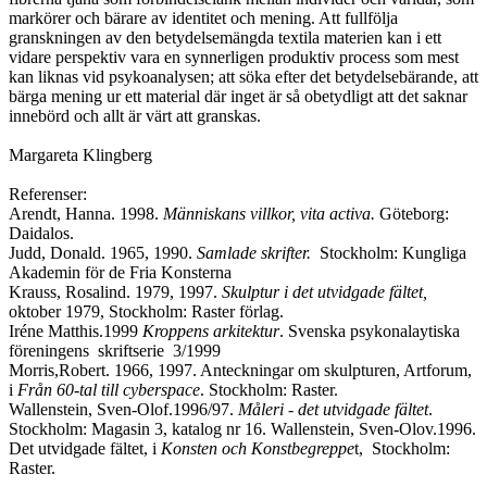
markörer och bärare av identitet och mening. Att fullfölja
granskningen av den betydelsemängda textila materien kan i ett
vidare perspektiv vara en synnerligen produktiv process som mest
kan liknas vid psykoanalysen; att söka efter det betydelsebärande, att
bärga mening ur ett material där inget är så obetydligt att det saknar
innebörd och allt är värt att granskas.
Margareta Klingberg
Referenser:
Arendt, Hanna. 1998.
Människans villkor, vita activa.
Göteborg:
Daidalos.
Judd, Donald. 1965, 1990.
Samlade skrifter.
Stockholm: Kungliga
Akademin för de Fria Konsterna
Krauss, Rosalind. 1979, 1997.
Skulptur i det utvidgade fältet,
oktober 1979, Stockholm: Raster förlag.
Iréne Matthis.1999
Kroppens arkitektur
. Svenska psykonalaytiska
föreningens skriftserie 3/1999
Morris,Robert. 1966, 1997. Anteckningar om skulpturen, Artforum,
i
Från 60-tal till cyberspace
. Stockholm: Raster.
Wallenstein, Sven-Olof.1996/97.
Måleri - det utvidgade fältet
.
Stockholm: Magasin 3, katalog nr 16. Wallenstein, Sven-Olov.1996.
Det utvidgade fältet, i
Konsten och
Konstbegreppe
t, Stockholm:
Raster.