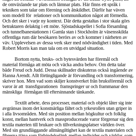
de omväxlande tar plats och lämnar plats. Här finns ett språk i
tekniken som talar om förening och åtskildhet. Därför har väven
som modell för relationer och kommunikation något att förmedla.
Och det sker i varje ny kontext. Där detta gestaltas i stor skala görs
betraktaren delaktig i ett möte. Sjöstadskapellet i Sofia församling
och tunnelbanestationen i Gamla stan i Stockholm är väsensskilda
offentliga rum där besökaren berörs av och kommer i närheten av
väv. Upplevelsen av dessa verk sker med nödvändighet i tiden. Med
Robert Morris kan man tala om en utvidgad situation.
Bortom nytta, bruks- och bytesvärden har föremål och
material förmåga att möta och väcka andra behov. Om detta talar
både Freud och Judd. Dessa skillnader diskuteras också ingående av
Hanna Arendt. Allt förtingligande är förvandling och transformering,
skriver hon. Men vad som skiljer konstverket från bruksföremål och
varor är att transfigurationen framspringer ur och frammanar den
mänskliga förmågan till eftersinnande tänkande.
Textilt arbete, dess processer, material och objekt låter sig inte
avgränsas inom det konstnärliga fältet och yrkesrollen utan griper in
i alla livsområden. Med sin position mellan högkultur och folklig
konst, mellan hantverk och massproducerade varor förgrenar sig den
textila materien till brukare och tillverkningsplatser världen över.
Med sin grundläggande allmängiltighet kan de textila materialen och
fibrerna tjäna som förbindelselänk mellan individer och världar, som