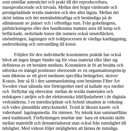
som utstrålar autenticitet och prakt till det reproducerbara,
massproducerade och triviala. Mellan den högst värderade och
prestigeladdade textila materien och den allra lägsta. Mellan det
skört intima och det motståndskraftiga och beständiga på de
allmännaste av platser och i offentliga rum. Från gobelängens,
pärlstickningens eller den handknutna mattans aura till lump och
befläckade, nedsölade trasor där numera också smutsfläcken,
utsöndringen, lagningen och tvättprocessen är värdiga kartläggning,
undersökning och omvandling till konst.
Följden för den individuelle konstnärens praktik har också
blivit att ingen längre binder sig för vissa material eller låter sig
definieras av ett bestämt medium. Konstnären är fri att besätta och
utforska en mängd positioner oberoende av en organisationsprincip
som dikteras av ett givet mediums specifika betingelser, skriver
Krauss. Inte så få i den sammanslutning som benämns Fiber Art
Sweden visar sålunda stor förtrogenhet med så kallade nya medier
och förflyttar sig obesvärat mellan de textila materialen och
redskapen i ateljén och det elektroniska bild/ljudarbetet i de digitala
verkstäderna. I en interdisciplinär och hybrid situation är virkning
och video jämställda uttrycksmedel. Textil är liksom kasett- och
videoband lagringsmedia för minnen. Ny teknik kan sammanflätas
med traditionell. Förflyttningen innebär inte bara ett tekniskt skifte
mellan materiellt och dematerialiserat utan också från rumslighet till
tidslighet. Med videon följer möjligheten att lämna de rumsliga