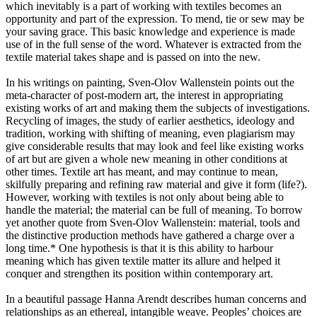
which inevitably is a part of working with textiles becomes an
opportunity and part of the expression. To mend, tie or sew may be
your saving grace. This basic knowledge and experience is made
use of in the full sense of the word. Whatever is extracted from the
textile material takes shape and is passed on into the new.
In his writings on painting, Sven-Olov Wallenstein points out the
meta-character of post-modern art, the interest in appropriating
existing works of art and making them the subjects of investigations.
Recycling of images, the study of earlier aesthetics, ideology and
tradition, working with shifting of meaning, even plagiarism may
give considerable results that may look and feel like existing works
of art but are given a whole new meaning in other conditions at
other times. Textile art has meant, and may continue to mean,
skilfully preparing and refining raw material and give it form (life?).
However, working with textiles is not only about being able to
handle the material; the material can be full of meaning. To borrow
yet another quote from Sven-Olov Wallenstein: material, tools and
the distinctive production methods have gathered a charge over a
long time.* One hypothesis is that it is this ability to harbour
meaning which has given textile matter its allure and helped it
conquer and strengthen its position within contemporary art.
In a beautiful passage Hanna Arendt describes human concerns and
relationships as an ethereal, intangible weave. Peoples’ choices are