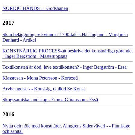
NORDIC HANDS - - Godsbanen
2017
Skambeläggning av kvinnor i 1790-talets Hälsingland - Margareta
Danhard - Artikel
KONSTNÄRLIG PROCESS-att beskriva det konstnärliga görandet
- Inger Bergström - Masteruppsats
Textilkonsten är död, leve textilkonsten? - Inger Bergström - Essä
Klassresan - Mona Petersson - Kortessä
Arvbetagelse - - Konst-ig, Galleri Se Konst
Skogssamiska landskap - Emma Göransson - Essä
2016
Nytta och nöje med konstnärer, Almgrens Sidenväveri - - Finnisage
och samtal