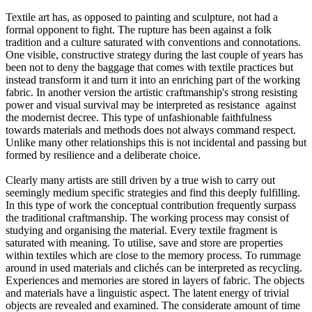
Textile art has, as opposed to painting and sculpture, not had a
formal opponent to fight. The rupture has been against a folk
tradition and a culture saturated with conventions and connotations.
One visible, constructive strategy during the last couple of years has
been not to deny the baggage that comes with textile practices but
instead transform it and turn it into an enriching part of the working
fabric. In another version the artistic craftmanship's strong resisting
power and visual survival may be interpreted as resistance against
the modernist decree. This type of unfashionable faithfulness
towards materials and methods does not always command respect.
Unlike many other relationships this is not incidental and passing but
formed by resilience and a deliberate choice.
Clearly many artists are still driven by a true wish to carry out
seemingly medium specific strategies and find this deeply fulfilling.
In this type of work the conceptual contribution frequently surpass
the traditional craftmanship. The working process may consist of
studying and organising the material. Every textile fragment is
saturated with meaning. To utilise, save and store are properties
within textiles which are close to the memory process. To rummage
around in used materials and clichés can be interpreted as recycling.
Experiences and memories are stored in layers of fabric. The objects
and materials have a linguistic aspect. The latent energy of trivial
objects are revealed and examined. The considerate amount of time