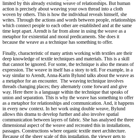
limited by this already existing weave of relationships. But human
action is precisely about weaving your own thread into a cloth
woven by others. This is how the individual reveals himself, she
writes. Through the actions and words between people, relationships
which connect people to each other are established and at the same
time kept apart. Arendt is far from alone in using the weave as a
metaphor for existential and moral predicaments. She does it
because the weave as a technique has something to offer.
Finally, characteristic of many artists working with textiles are their
deep knowledge of textile techniques and materials. This is a skill
that cannot be ignored. For some, the technique is also the means of
expression. The weave in itself has a story to tell. For example, in a
way similar to Arendt, Anna-Karin Bylund talks about the weave as
a metaphor for an encounter. The weaving technique involves
threads changing places; they alternately come forward and give
way. Here there is a language within the technique that speaks of
union and separation. This is why the weave has something to offer
as a metaphor for relationships and communication. And, it happens
in every new context. In her work using double weave, Bylund
allows this drama to develop further and also involve spatial
communication between layers of fabric. She has analysed the three
dimensional aspect of the weave and recreated this in installations,
passages. Constructions where organic textile meet architecture.
Because of the sheer scale of this installation, the viewer gets to