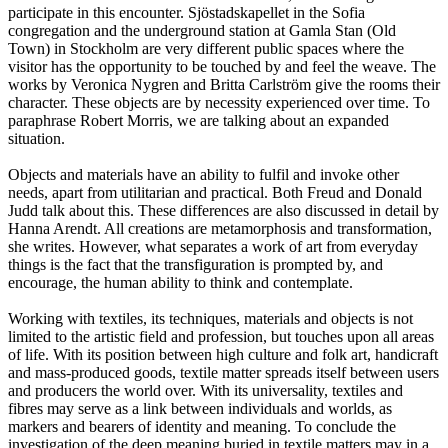
participate in this encounter. Sjöstadskapellet in the Sofia
congregation and the underground station at Gamla Stan (Old
Town) in Stockholm are very different public spaces where the
visitor has the opportunity to be touched by and feel the weave. The
works by Veronica Nygren and Britta Carlström give the rooms their
character. These objects are by necessity experienced over time. To
paraphrase Robert Morris, we are talking about an expanded
situation.
Objects and materials have an ability to fulfil and invoke other
needs, apart from utilitarian and practical. Both Freud and Donald
Judd talk about this. These differences are also discussed in detail by
Hanna Arendt. All creations are metamorphosis and transformation,
she writes. However, what separates a work of art from everyday
things is the fact that the transfiguration is prompted by, and
encourage, the human ability to think and contemplate.
Working with textiles, its techniques, materials and objects is not
limited to the artistic field and profession, but touches upon all areas
of life. With its position between high culture and folk art, handicraft
and mass-produced goods, textile matter spreads itself between users
and producers the world over. With its universality, textiles and
fibres may serve as a link between individuals and worlds, as
markers and bearers of identity and meaning. To conclude the
investigation of the deep meaning buried in textile matters may in a