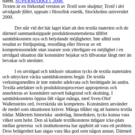
namn,
SUPERMARKET 2008.
Texten är en förkortad version av
Textil som skulptur, Textil i det
utvidgade fältet
, uppsats i filosofisk estetik, Stockholms universitet
2000.
Det står vid det här laget klart att den textila materien och de
därmed sammanknippade produktionsmetoderna tillfört
samtidskonsten nya och betydande möjligheter. Inte alltid som
resultat av fördjupning, renodling eller försvar av ett
kompetensområde utan snarare som ytterligare en möjlighet i en
utvidgad situation där konstnärer bejakar och tillvaratar långt mer än
bevakar och utesluter.
I en utvidgad och inklusiv situation tycks de textila materialen
och uttrycken väcka samtidskonstens begär. De textila
verkningsmedlen är inte mindre adekvata och berättigade än andra.
Textila artefakter och produktionsprocesser approprieras och
annekteras av konstnärer oavsett bakgrund och skolning. I
samtidskonstens öppna fält vågar många, med Sven-Olof
Wallensteins ord, överskrida sin kompetens. Konstnären använder
de medel som situationen kräver. Många tillåter sig att hantera textila
trådar. Måleriets historiska underlag, linneduken, tycks kunna vara
vilket som helst. Den så kallade textilkonstens tidigare icke-plats
mellan genrerna och institutionerna har upphört att vara ett problem.
Dess belägenhet kan sägas vara lika god som någon annan. Därmed