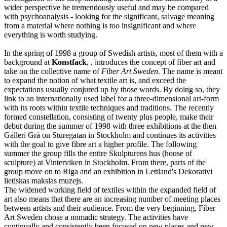
wider perspective be tremendously useful and may be compared
with psychoanalysis - looking for the significant, salvage meaning
from a material where nothing is too insignificant and where
everything is worth studying.
In the spring of 1998 a group of Swedish artists, most of them with a
background at
Konstfack
, , introduces the concept of fiber art and
take on the collective name of
Fiber Art Sweden
. The name is meant
to expand the notion of what textile art is, and exceed the
expectations usually conjured up by those words. By doing so, they
link to an internationally used label for a three-dimensional art-form
with its roots within textile techniques and traditions. The recently
formed constellation, consisting of twenty plus people, make their
debut during the summer of 1998 with three exhibitions at the then
Galleri Grå on Sturegatan in Stockholm and continues its activities
with the goal to give fibre art a higher profile. The following
summer the group fills the entire Skulpturens hus (house of
sculpture) at Vinterviken in Stockholm. From there, parts of the
group move on to Riga and an exhibition in Lettland's Dekorativi
lietiskas makslas muzejs.
The widened working field of textiles within the expanded field of
art also means that there are an increasing number of meeting places
between artists and their audience. From the very beginning, Fiber
Art Sweden chose a nomadic strategy. The activities have
continually and consistently been focused on new places and new