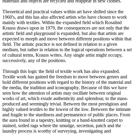
materials and objects are recycled and reappear in new clothes.
Theoretical and practical values within art have shifted since the
1960's, and this has also affected artists who have chosen to work
mainly with textiles. Within the expanded field which Rosalind
Krauss draws upon in 1979, the consequences are not only that the
artistic field and playground is expanded, but also that artists are
expected to morph and move between different positions within that
field. The artistic practice is not defined in relation to a given
medium, but rather in relation to the logical operations between a set
of cultural terms, Krauss writes. Any single artist might occupy,
successively, any of the positions.
Through this logic the field of textile work has also expanded.
Textile work has gained the freedom to move between genres and
hold different positions with regard to the history of the material and
the media, the tradition and iconography. Because of this we have
seen how the attention of artists may oscillate between original
works of art, which exude authenticity and splendour, to the mass-
produced and seemingly trivial. Between the most prestigious and
highly valued textiles to the lowest of the low. Between the intimate
and fragile to the sturdiness and permanence of public places. From
the aura found in a tapestry, knitting or a hand-knotted carpet to
stained, soiled rags where the smudge, secretion, patch and the
laundry process is worthy of surveying, investigating and