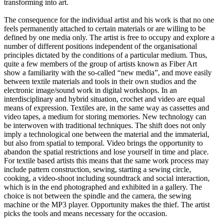
transforming into art.
The consequence for the individual artist and his work is that no one
feels permanently attached to certain materials or are willing to be
defined by one media only. The artist is free to occupy and explore a
number of different positions independent of the organisational
principles dictated by the conditions of a particular medium. Thus,
quite a few members of the group of artists known as Fiber Art
show a familiarity with the so-called “new media”, and move easily
between textile materials and tools in their own studios and the
electronic image/sound work in digital workshops. In an
interdisciplinary and hybrid situation, crochet and video are equal
means of expression. Textiles are, in the same way as cassettes and
video tapes, a medium for storing memories. New technology can
be interwoven with traditional techniques. The shift does not only
imply a technological one between the material and the immaterial,
but also from spatial to temporal. Video brings the opportunity to
abandon the spatial restrictions and lose yourself in time and place.
For textile based artists this means that the same work process may
include pattern construction, sewing, starting a sewing circle,
cooking, a video-shoot including soundtrack and social interaction,
which is in the end photographed and exhibited in a gallery. The
choice is not between the spindle and the camera, the sewing
machine or the MP3 player. Opportunity makes the thief. The artist
picks the tools and means necessary for the occasion.