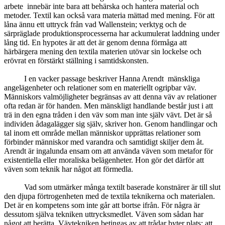
arbete innebär inte bara att behärska och hantera material och
metoder. Textil kan också vara materia mättad med mening. För att
låna ännu ett uttryck från vad Wallenstein; verktyg och de
särpräglade produktionsprocesserna har ackumulerat laddning under
lång tid. En hypotes är att det är genom denna förmåga att
härbärgera mening den textila materien utövar sin lockelse och
erövrat en förstärkt ställning i samtidskonsten.
I en vacker passage beskriver Hanna Arendt mänskliga
angelägenheter och relationer som en materiellt ogripbar väv.
Människors valmöjligheter begränsas av att denna väv av relationer
ofta redan är för handen. Men mänskligt handlande består just i att
trä in den egna tråden i den väv som man inte själv vävt. Det är så
individen ådagalägger sig själv, skriver hon. Genom handlingar och
tal inom ett område mellan människor upprättas relationer som
förbinder människor med varandra och samtidigt skiljer dem åt.
Arendt är ingalunda ensam om att använda väven som metafor för
existentiella eller moraliska belägenheter. Hon gör det därför att
väven som teknik har något att förmedla.
Vad som utmärker många textilt baserade konstnärer är till slut
den djupa förtrogenheten med de textila teknikerna och materialen.
Det är en kompetens som inte går att bortse ifrån. För några är
dessutom själva tekniken uttrycksmedlet. Väven som sådan har
något att berätta. Vävtekniken betingas av att trådar byter plats; att