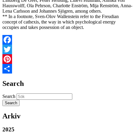
Lindberg De Geer, Petter Hellsing, Lillevi Hultman, Annika von
Hausswolff, Ola Pehrson, Charlotte Enström, Mija Renström, Anna-
Lena Carlsson and Johannes Sjögren, among others.
** In a footnote, Sven-Olov Wallenstein refer to the Freudian
concept of cathexis, the way in which psychological energy
occupies and takes possession of an object.
Facebook
Twitter
Pinterest
Share
Search
Search
Arkiv
2025