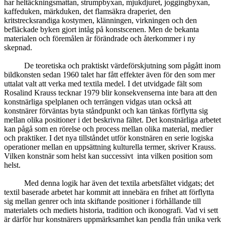
har heltäckningsmattan, strumpbyxan, mjukdjuret, joggingbyxan,
kaffeduken, märkduken, det flamsäkra draperiet, den
kritstrecksrandiga kostymen, klänningen, virkningen och den
befläckade byken gjort intåg på konstscenen. Men de bekanta
materialen och föremålen är förändrade och återkommer i ny
skepnad.
De teoretiska och praktiskt värdeförskjutning som pågått inom
bildkonsten sedan 1960 talet har fått effekter även för den som mer
uttalat valt att verka med textila medel. I det utvidgade fält som
Rosalind Krauss tecknar 1979 blir konsekvenserna inte bara att den
konstnärliga spelplanen och terrängen vidgas utan också att
konstnärer förväntas byta ståndpunkt och kan tänkas förflytta sig
mellan olika positioner i det beskrivna fältet. Det konstnärliga arbetet
kan pågå som en rörelse och process mellan olika material, medier
och praktiker. I det nya tillståndet utför konstnären en serie logiska
operationer mellan en uppsättning kulturella termer, skriver Krauss.
Vilken konstnär som helst kan successivt inta vilken position som
helst.
Med denna logik har även det textila arbetsfältet vidgats; det
textil baserade arbetet har kommit att innebära en frihet att förflytta
sig mellan genrer och inta skiftande positioner i förhållande till
materialets och mediets historia, tradition och ikonografi. Vad vi sett
är därför hur konstnärers uppmärksamhet kan pendla från unika verk