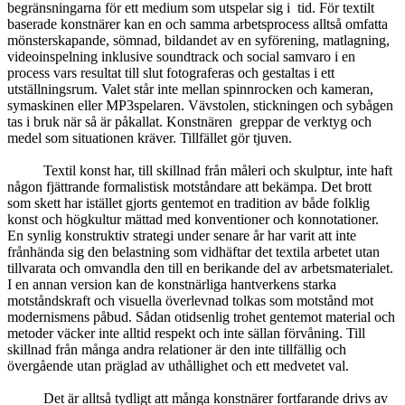
begränsningarna för ett medium som utspelar sig i tid. För textilt
baserade konstnärer kan en och samma arbetsprocess alltså omfatta
mönsterskapande, sömnad, bildandet av en syförening, matlagning,
videoinspelning inklusive soundtrack och social samvaro i en
process vars resultat till slut fotograferas och gestaltas i ett
utställningsrum. Valet står inte mellan spinnrocken och kameran,
symaskinen eller MP3spelaren. Vävstolen, stickningen och sybågen
tas i bruk när så är påkallat. Konstnären greppar de verktyg och
medel som situationen kräver. Tillfället gör tjuven.
Textil konst har, till skillnad från måleri och skulptur, inte haft
någon fjättrande formalistisk motståndare att bekämpa. Det brott
som skett har istället gjorts gentemot en tradition av både folklig
konst och högkultur mättad med konventioner och konnotationer.
En synlig konstruktiv strategi under senare år har varit att inte
frånhända sig den belastning som vidhäftar det textila arbetet utan
tillvarata och omvandla den till en berikande del av arbetsmaterialet.
I en annan version kan de konstnärliga hantverkens starka
motståndskraft och visuella överlevnad tolkas som motstånd mot
modernismens påbud. Sådan otidsenlig trohet gentemot material och
metoder väcker inte alltid respekt och inte sällan förvåning. Till
skillnad från många andra relationer är den inte tillfällig och
övergående utan präglad av uthållighet och ett medvetet val.
Det är alltså tydligt att många konstnärer fortfarande drivs av