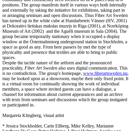
positions. The group manifests itself in various ways both internally
and externally by taking the initiative for exhibitions, taking part in
or arranging seminars and open discussions. Thus Fiber Art Sweden
has turned up in the white cube at Handarbetets Vänner (HV, 2001)
at Dekorativi lietiskas makslas muzejs in Riga (2001), at Norrköping
Museum of Art (2002) and the Aguéli museum in Sala (2004). The
group became temporarily stationary when it occupied a display
window at the Östermalmstorg underground station in Stockholm, a
space as good as any. From here passers by met the type of
physicality and presence that textiles are able to bring to public
spaces.
Despite the tactile nature of the artform and the pronounced
practicality,
Fiber Art Sweden
also uses digital communication. This
is no contradiction. The group's homepage,
www.fiberartsweden.nu
,
may be looked upon as a showroom, maybe their only fixed point. It
is a virtual room for continually showing the work of individual
members, a space where invited guests can have a dialogue, a
channel for information about current appearances and an archive
with texts from seminars and discussions which the group instigated
or participated in.
Margareta Klingberg, visual artist
* Jessica Stockholder, Carin Ellberg, Mike Kelley, Marianne