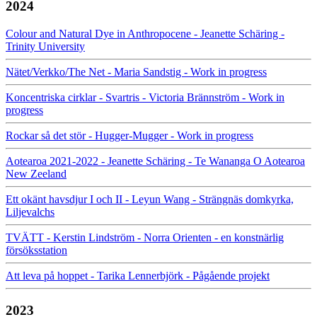
2024
Colour and Natural Dye in Anthropocene - Jeanette Schäring -
Trinity University
Nätet/Verkko/The Net - Maria Sandstig - Work in progress
Koncentriska cirklar - Svartris - Victoria Brännström - Work in
progress
Rockar så det stör - Hugger-Mugger - Work in progress
Aotearoa 2021-2022 - Jeanette Schäring - Te Wananga O Aotearoa
New Zeeland
Ett okänt havsdjur I och II - Leyun Wang - Strängnäs domkyrka,
Liljevalchs
TVÄTT - Kerstin Lindström - Norra Orienten - en konstnärlig
försöksstation
Att leva på hoppet - Tarika Lennerbjörk - Pågående projekt
2023