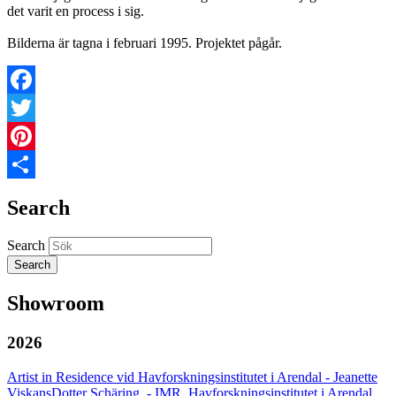
det varit en process i sig.
Bilderna är tagna i februari 1995. Projektet pågår.
Facebook
Twitter
Pinterest
Share
Search
Search
Showroom
2026
Artist in Residence vid Havforskningsinstitutet i Arendal - Jeanette
ViskansDotter Schäring. - IMR, Havforskningsinstitutet i Arendal