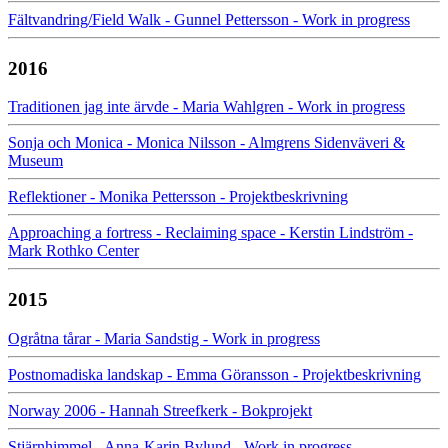
Fältvandring/Field Walk - Gunnel Pettersson - Work in progress
2016
Traditionen jag inte ärvde - Maria Wahlgren - Work in progress
Sonja och Monica - Monica Nilsson - Almgrens Sidenväveri &
Museum
Reflektioner - Monika Pettersson - Projektbeskrivning
Approaching a fortress - Reclaiming space - Kerstin Lindström -
Mark Rothko Center
2015
Ogråtna tårar - Maria Sandstig - Work in progress
Postnomadiska landskap - Emma Göransson - Projektbeskrivning
Norway 2006 - Hannah Streefkerk - Bokprojekt
Stjärnhimmel - Anna-Karin Bylund - Work in progress