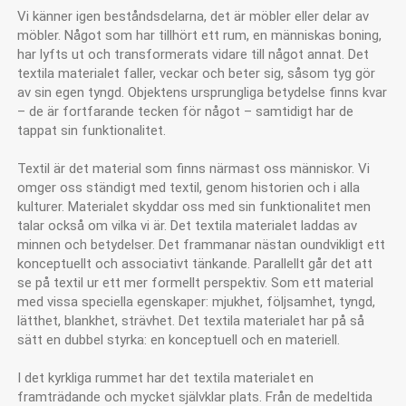
Vi känner igen beståndsdelarna, det är möbler eller delar av
möbler. Något som har tillhört ett rum, en människas boning,
har lyfts ut och transformerats vidare till något annat. Det
textila materialet faller, veckar och beter sig, såsom tyg gör
av sin egen tyngd. Objektens ursprungliga betydelse finns kvar
– de är fortfarande tecken för något – samtidigt har de
tappat sin funktionalitet.
Textil är det material som finns närmast oss människor. Vi
omger oss ständigt med textil, genom historien och i alla
kulturer. Materialet skyddar oss med sin funktionalitet men
talar också om vilka vi är. Det textila materialet laddas av
minnen och betydelser. Det frammanar nästan oundvikligt ett
konceptuellt och associativt tänkande. Parallellt går det att
se på textil ur ett mer formellt perspektiv. Som ett material
med vissa speciella egenskaper: mjukhet, följsamhet, tyngd,
lätthet, blankhet, strävhet. Det textila materialet har på så
sätt en dubbel styrka: en konceptuell och en materiell.
I det kyrkliga rummet har det textila materialet en
framträdande och mycket självklar plats. Från de medeltida