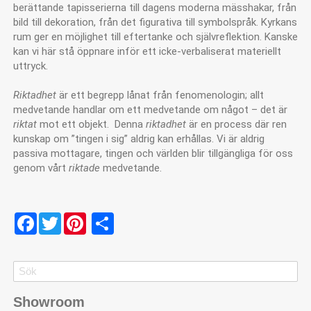
berättande tapisserierna till dagens moderna mässhakar, från
bild till dekoration, från det figurativa till symbolspråk. Kyrkans
rum ger en möjlighet till eftertanke och självreflektion. Kanske
kan vi här stå öppnare inför ett icke-verbaliserat materiellt
uttryck.
Riktadhet
är ett begrepp lånat från fenomenologin; allt
medvetande handlar om ett medvetande om något – det är
riktat
mot ett objekt. Denna
riktadhet
är en process där ren
kunskap om ”tingen i sig” aldrig kan erhållas. Vi är aldrig
passiva mottagare, tingen och världen blir tillgängliga för oss
genom vårt
riktade
medvetande.
Facebook
Twitter
Pinterest
Share
Search
Search
Showroom