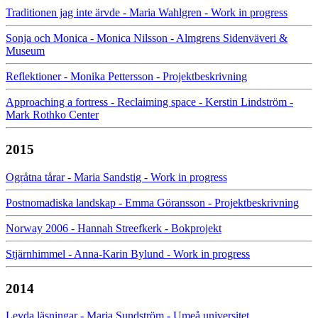
Traditionen jag inte ärvde - Maria Wahlgren - Work in progress
Sonja och Monica - Monica Nilsson - Almgrens Sidenväveri &
Museum
Reflektioner - Monika Pettersson - Projektbeskrivning
Approaching a fortress - Reclaiming space - Kerstin Lindström -
Mark Rothko Center
2015
Ogråtna tårar - Maria Sandstig - Work in progress
Postnomadiska landskap - Emma Göransson - Projektbeskrivning
Norway 2006 - Hannah Streefkerk - Bokprojekt
Stjärnhimmel - Anna-Karin Bylund - Work in progress
2014
Levda läsningar - Maria Sundström - Umeå universitet