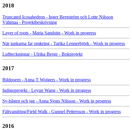
2018
Truncated Icosahedron - Inger Bergström och Lotte Nilsson
Välimaa - Projektbeskrivning
Layer of roots - Maria Sandstig - Work in progress
När tankarna far omkring - Tarika Lennerbjörk - Work in progress
Luftteckningar - Ulrika Berge - Bokprojekt
2017
Bildpoem - Anna T Wolgers - Work in progress
Indigoprojekt - Leyun Wang - Work in progress
Sy-bågen och jag - Anna Sjons Nilsson - Work in progress
Fältvandring/Field Walk - Gunnel Pettersson - Work in progress
2016