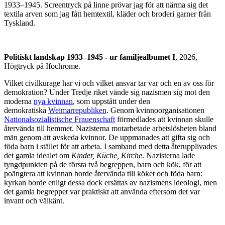
1933–1945. Screentryck på linne prövar jag för att närma sig det
textila arven som jag fått hemtextil, kläder och broderi garner från
Tyskland.
Politiskt landskap 1933–1945 - ur familjealbumet I
, 2026,
Högtryck på Ifochrome.
Vilket civilkurage har vi och vilket ansvar tar var och en av oss för
demokration? Under Tredje riket vände sig nazismen sig mot den
moderna
nya kvinnan
, som uppstått under den
demokratiska
Weimarrepubliken
. Genom kvinnoorganisationen
Nationalsozialistische Frauenschaft
förmedlades att kvinnan skulle
återvända till hemmet. Nazisterna motarbetade arbetslösheten bland
män genom att avskeda kvinnor. De uppmanades att gifta sig och
föda barn i stället för att arbeta. I samband med detta återupplivades
det gamla idealet om
Kinder, Küche, Kirche
. Nazisterna lade
tyngdpunkten på de första två begreppen, barn och kök, för att
poängtera att kvinnan borde återvända till köket och föda barn:
kyrkan borde enligt dessa dock ersättas av nazismens ideologi, men
det gamla begreppet var praktiskt att använda eftersom det var
invant och välkänt.