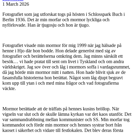
1 March 2026
Fotografiet som jag utforskat togs på hösten i Schlosspark Buch i
Berlin 1936. Det är min morfar och mormor lyckliga och
nyförlovade. Han är tjugosju och hon är tjugo.
Fotografiet visade min mormor för mig 1999 när jag hälsade på
henne i Hjo där hon bodde. Hon delade generöst med sig av
fotografier och berättelserna omkring dem. Jag minns särskilt ett
besök… vi hade pratat till sent om livet i Tyskland och om andra
världskriget. Jag sov över och låg i mormors soffa i vardagsrummet,
då jag hörde min mormor mitt i natten. Hon hade blivit sjuk av de
fasansfulla historierna hon berättat. Något som låg djupt begravt
kom upp till ytan i och med mina frågor och vad fotografierna
väckte.
Mormor berättade att de träffats på hennes kusins bröllop. När
vigseln var slut och de skulle lämna kyrkan var det kaos utanför. Det
var sammandrabbning mellan kommunister och SS. Min morfar tog
kommandot och förde min mormor och hennes systrar bort från
kaoset i säkerhet och vidare till festlokalen. Det blev deras första