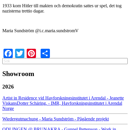
1933 kom Hitler till makten och demokratin sattes ur spel, det tog
nazisterna trettio dagar.
Maria Sundström @i.c.maria.sundstromV
Facebook
Twitter
Pinterest
Share
Search
Search
Showroom
2026
Artist in Residence vid Havforskningsinstitutet i Arendal - Jeanette
ViskansDotter Schäring. - IMR, Havforskningsinstitutet i Arendal
Norge
Wiedergutmachung - Maria Sundström - Pågående projekt
ODLINGEN @ BRUNAKRA - Gunnel Pettersson - Work in