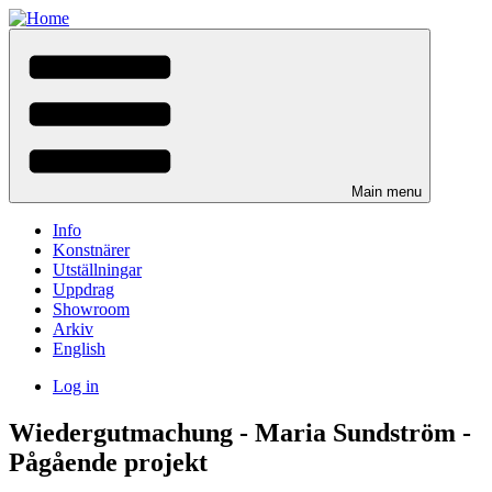
Skip
to
main
content
Main menu
Info
Konstnärer
Utställningar
Uppdrag
Showroom
Arkiv
English
Log in
User
Wiedergutmachung - Maria Sundström -
menu
Pågående projekt