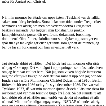
möte för August och Christel.
När min mormor berättade om uppväxten i Tyskland var det alltid
saker som aldrig berördes. Stora delar som tiden under Tredje riket
berättades det aldrig om men om vedermödorna i krigsslutet
beskrevs målande. Jag lägger i min konstnärliga praktik
familjehistoriska pussel där nya foton, dokument, forskning,
dokumentärfilm, filmer, skönlitteratur som dyker upp som ger ett
spår till nya tankegångar eller ger fakta som gör att de minnen jag
bär på får sin förklaring och kan användas i ett verk.
Jag röstade aldrig på Hitler... Det hörde jag min mormor ofta säga,
när jag växte upp. Det var något i upprepningen som fastnade, även
om jag bara var ett litet barn. När jag som vuxen började intressera
mig för vår tyska bakgrund dök det här minnet upp och jag började
fundera på varför? Min mormor Christel föddes i maj 1916 i Berlin,
förlovade hösten 1936 och gifte sig i december 1936. Det var val i
Tyskland 1933, då var min mormor sjutton år och tilläts inte rösta för
röstberättigad var man först vid tjugo års ålder. Så det stämde ju att
hon aldrig röstat på Hitler men varför var det då någonting att alls
nämna? Min morfar tidiga engagemang i NSDAP nämndes aldrig,
men att han var officer i Organisation Todt lyftes fram. Det var dessa