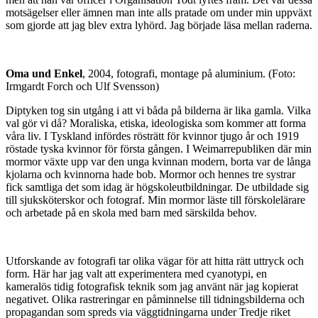
motsägelser eller ämnen man inte alls pratade om under min uppväxt
som gjorde att jag blev extra lyhörd. Jag började läsa mellan raderna.
Oma und Enkel
, 2004, fotografi, montage på aluminium. (Foto:
Irmgardt Forch och Ulf Svensson)
Diptyken tog sin utgång i att vi båda på bilderna är lika gamla. Vilka
val gör vi då? Moraliska, etiska, ideologiska som kommer att forma
våra liv. I Tyskland infördes rösträtt för kvinnor tjugo år och 1919
röstade tyska kvinnor för första gången. I Weimarrepubliken där min
mormor växte upp var den unga kvinnan modern, borta var de långa
kjolarna och kvinnorna hade bob. Mormor och hennes tre systrar
fick samtliga det som idag är högskoleutbildningar. De utbildade sig
till sjuksköterskor och fotograf. Min mormor läste till förskolelärare
och arbetade på en skola med barn med särskilda behov.
Utforskande av fotografi tar olika vägar för att hitta rätt uttryck och
form. Här har jag valt att experimentera med cyanotypi, en
kameralös tidig fotografisk teknik som jag använt när jag kopierat
negativet. Olika rastreringar en påminnelse till tidningsbilderna och
propagandan som spreds via väggtidningarna under Tredje riket