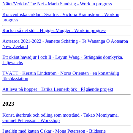
Nätet/Verkko/The Net - Maria Sandstig - Work in progress
Koncentriska cirklar - Svartris - Victoria Brännström - Work in
progress
Rockar så det stör - Hugger-Mugger - Work in progress
Aotearoa 2021-2022 - Jeanette Schäring - Te Wananga O Aotearoa
New Zeeland
Ett okänt havsdjur I och II - Leyun Wang - Strängnäs domkyrka,
Liljevalchs
TVÄTT - Kerstin Lindström - Norra Orienten - en konstnärlig
försöksstation
Att leva på hoppet - Tarika Lennerbjörk - Pågående projekt
2023
Konst, återbruk och odling som motstånd - Takao Momiyama,
Gunnel Pettersson - Workshop
I ateljén med katten Oskar - Mona Petersson - Bildserie