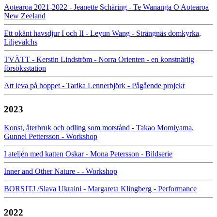
Aotearoa 2021-2022 - Jeanette Schäring - Te Wananga O Aotearoa
New Zeeland
Ett okänt havsdjur I och II - Leyun Wang - Strängnäs domkyrka,
Liljevalchs
TVÄTT - Kerstin Lindström - Norra Orienten - en konstnärlig
försöksstation
Att leva på hoppet - Tarika Lennerbjörk - Pågående projekt
2023
Konst, återbruk och odling som motstånd - Takao Momiyama,
Gunnel Pettersson - Workshop
I ateljén med katten Oskar - Mona Petersson - Bildserie
Inner and Other Nature - - Workshop
BORSJTJ /Slava Ukraini - Margareta Klingberg - Performance
2022