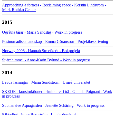
Approaching a fortress - Reclaiming space - Kerstin Lindström -
Mark Rothko Center
2015
Ogråtna tårar - Maria Sandstig - Work in progress
Postnomadiska landskap - Emma Göransson - Projektbeskrivning
Norway 2006 - Hannah Streefkerk - Bokprojekt
Stjärnhimmel - Anna-Karin Bylund - Work in progress
2014
Levda läsningar - Maria Sundström - Umeå universitet
SKEDE - konstruktioner - skulpturer i trä - Gunilla Poignant - Work
in progress
Submersive Aquagarden - Jeanette Schäring - Work in progress
Riktadhet - Inger Bergström - Lunds domkyrka