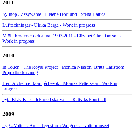
2011
Sy ihop / Zszywanie - Helene Hortlund - Stena Baltica
Luftteckningar - Ulrika Berge - Work in progress
Mjölk broderier och annat 1997-2011 - Elizabet Christiansson -
Work in progress
2010
In Touch - The Royal Project - Monica Nilsson, Britta Carlström -
Projektbeskrivning
Herr Alzheimer kom på besök - Monika Pettersson - Work in
progress
byta BLICK - en lek med skarvar - - Rättviks konsthall
2009
Tyg - Vatten - Anna Tegeström Wolgers - Tvätterimuseet