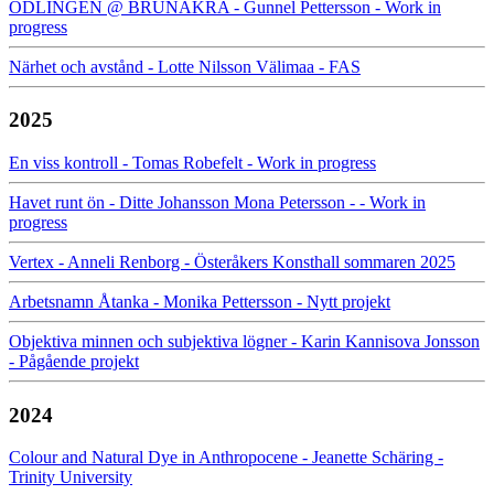
ODLINGEN @ BRUNAKRA - Gunnel Pettersson - Work in
progress
Närhet och avstånd - Lotte Nilsson Välimaa - FAS
2025
En viss kontroll - Tomas Robefelt - Work in progress
Havet runt ön - Ditte Johansson Mona Petersson - - Work in
progress
Vertex - Anneli Renborg - Österåkers Konsthall sommaren 2025
Arbetsnamn Åtanka - Monika Pettersson - Nytt projekt
Objektiva minnen och subjektiva lögner - Karin Kannisova Jonsson
- Pågående projekt
2024
Colour and Natural Dye in Anthropocene - Jeanette Schäring -
Trinity University