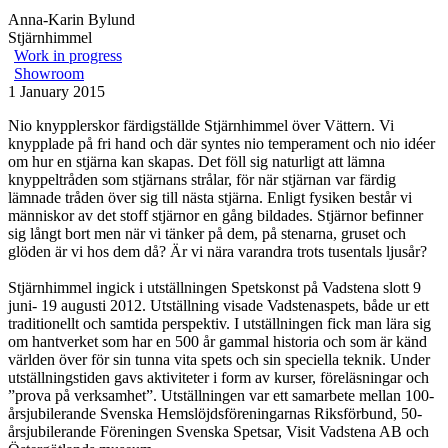
Anna-Karin Bylund
Stjärnhimmel
Work in progress
Showroom
1 January 2015
Nio knypplerskor färdigställde Stjärnhimmel över Vättern. Vi
knypplade på fri hand och där syntes nio temperament och nio idéer
om hur en stjärna kan skapas. Det föll sig naturligt att lämna
knyppeltråden som stjärnans strålar, för när stjärnan var färdig
lämnade tråden över sig till nästa stjärna. Enligt fysiken består vi
människor av det stoff stjärnor en gång bildades. Stjärnor befinner
sig långt bort men när vi tänker på dem, på stenarna, gruset och
glöden är vi hos dem då? Är vi nära varandra trots tusentals ljusår?
Stjärnhimmel ingick i utställningen Spetskonst på Vadstena slott 9
juni- 19 augusti 2012. Utställning visade Vadstenaspets, både ur ett
traditionellt och samtida perspektiv. I utställningen fick man lära sig
om hantverket som har en 500 år gammal historia och som är känd
världen över för sin tunna vita spets och sin speciella teknik. Under
utställningstiden gavs aktiviteter i form av kurser, föreläsningar och
”prova på verksamhet”. Utställningen var ett samarbete mellan 100-
årsjubilerande Svenska Hemslöjdsföreningarnas Riksförbund, 50-
årsjubilerande Föreningen Svenska Spetsar, Visit Vadstena AB och