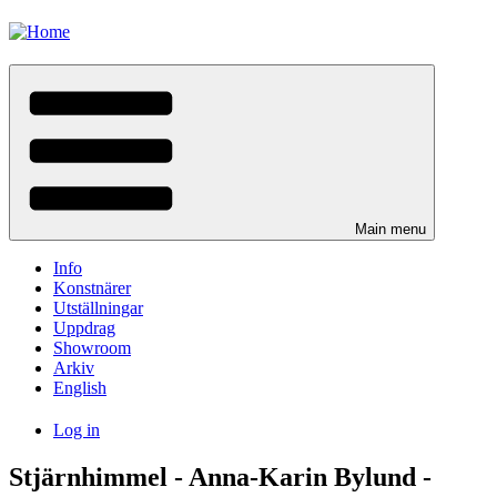
Skip
to
main
content
Main menu
Info
Konstnärer
Utställningar
Uppdrag
Showroom
Arkiv
English
Log in
User
Stjärnhimmel - Anna-Karin Bylund -
menu