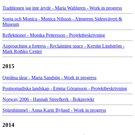
Traditionen jag inte ärvde - Maria Wahlgren - Work in progress
Sonja och Monica - Monica Nilsson - Almgrens Sidenväveri &
Museum
Reflektioner - Monika Pettersson - Projektbeskrivning
Approaching a fortress - Reclaiming space - Kerstin Lindström -
Mark Rothko Center
2015
Ogråtna tårar - Maria Sandstig - Work in progress
Postnomadiska landskap - Emma Göransson - Projektbeskrivning
Norway 2006 - Hannah Streefkerk - Bokprojekt
Stjärnhimmel - Anna-Karin Bylund - Work in progress
2014