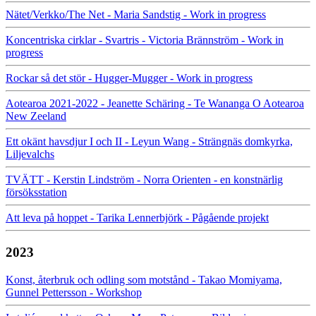
Nätet/Verkko/The Net - Maria Sandstig - Work in progress
Koncentriska cirklar - Svartris - Victoria Brännström - Work in
progress
Rockar så det stör - Hugger-Mugger - Work in progress
Aotearoa 2021-2022 - Jeanette Schäring - Te Wananga O Aotearoa
New Zeeland
Ett okänt havsdjur I och II - Leyun Wang - Strängnäs domkyrka,
Liljevalchs
TVÄTT - Kerstin Lindström - Norra Orienten - en konstnärlig
försöksstation
Att leva på hoppet - Tarika Lennerbjörk - Pågående projekt
2023
Konst, återbruk och odling som motstånd - Takao Momiyama,
Gunnel Pettersson - Workshop