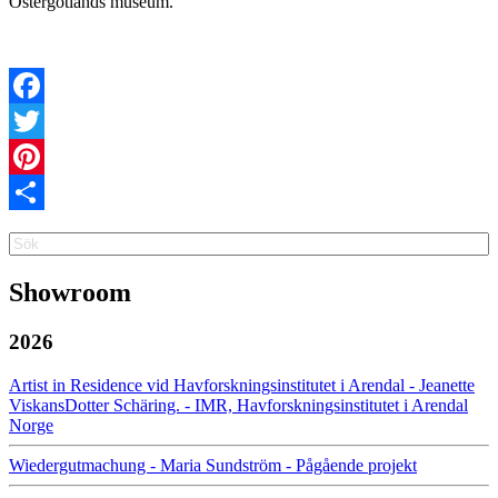
Östergötlands museum.
Facebook
Twitter
Pinterest
Share
Search
Search
Showroom
2026
Artist in Residence vid Havforskningsinstitutet i Arendal - Jeanette
ViskansDotter Schäring. - IMR, Havforskningsinstitutet i Arendal
Norge
Wiedergutmachung - Maria Sundström - Pågående projekt