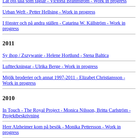
Låt oss tala som fåglar - Victoria Brännström - Work in progress
Urban Weft - Petter Hellsing - Work in progress
I fönster och på andra ställen - Catarina W. Källström - Work in
progress
2011
Sy ihop / Zszywanie - Helene Hortlund - Stena Baltica
Luftteckningar - Ulrika Berge - Work in progress
Mjölk broderier och annat 1997-2011 - Elizabet Christiansson -
Work in progress
2010
In Touch - The Royal Project - Monica Nilsson, Britta Carlström -
Projektbeskrivning
Herr Alzheimer kom på besök - Monika Pettersson - Work in
progress