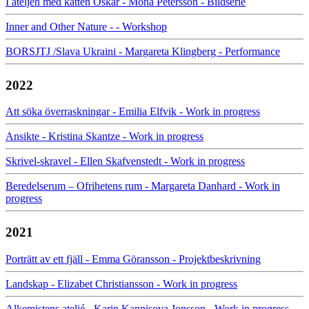
I ateljén med katten Oskar - Mona Petersson - Bildserie
Inner and Other Nature - - Workshop
BORSJTJ /Slava Ukraini - Margareta Klingberg - Performance
2022
Att söka överraskningar - Emilia Elfvik - Work in progress
Ansikte - Kristina Skantze - Work in progress
Skrivel-skravel - Ellen Skafvenstedt - Work in progress
Beredelserum – Ofrihetens rum - Margareta Danhard - Work in
progress
2021
Porträtt av ett fjäll - Emma Göransson - Projektbeskrivning
Landskap - Elizabet Christiansson - Work in progress
Alkemistens ateljé - Karin Kannisova Jonsson - Work in progress