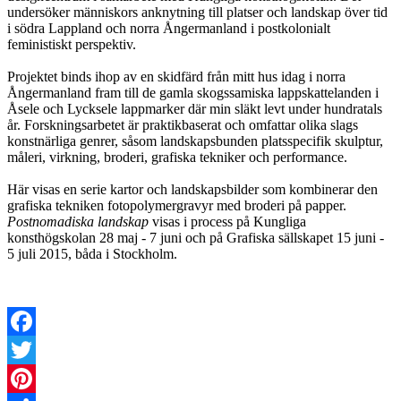
undersöker människors anknytning till platser och landskap över tid
i södra Lappland och norra Ångermanland i postkolonialt
feministiskt perspektiv.
Projektet binds ihop av en skidfärd från mitt hus idag i norra
Ångermanland fram till de gamla skogssamiska lappskattelanden i
Åsele och Lycksele lappmarker där min släkt levt under hundratals
år. Forskningsarbetet är praktikbaserat och omfattar olika slags
konstnärliga genrer, såsom landskapsbunden platsspecifik skulptur,
måleri, virkning, broderi, grafiska tekniker och performance.
Här visas en serie kartor och landskapsbilder som kombinerar den
grafiska tekniken fotopolymergravyr med broderi på papper.
Postnomadiska landskap
visas i process på Kungliga
konsthögskolan 28 maj - 7 juni och på Grafiska sällskapet 15 juni -
5 juli 2015, båda i Stockholm.
Facebook
Twitter