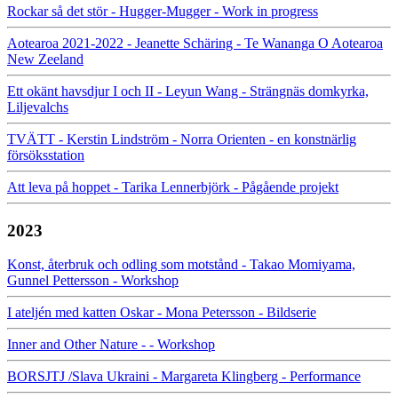
Rockar så det stör - Hugger-Mugger - Work in progress
Aotearoa 2021-2022 - Jeanette Schäring - Te Wananga O Aotearoa
New Zeeland
Ett okänt havsdjur I och II - Leyun Wang - Strängnäs domkyrka,
Liljevalchs
TVÄTT - Kerstin Lindström - Norra Orienten - en konstnärlig
försöksstation
Att leva på hoppet - Tarika Lennerbjörk - Pågående projekt
2023
Konst, återbruk och odling som motstånd - Takao Momiyama,
Gunnel Pettersson - Workshop
I ateljén med katten Oskar - Mona Petersson - Bildserie
Inner and Other Nature - - Workshop
BORSJTJ /Slava Ukraini - Margareta Klingberg - Performance