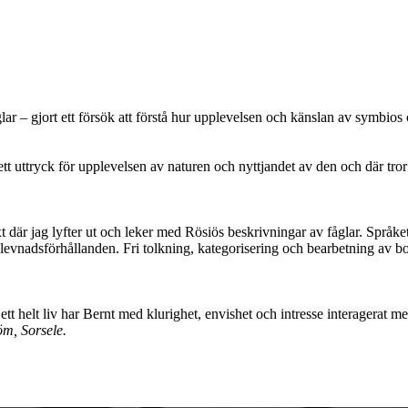
fåglar – gjort ett försök att förstå hur upplevelsen och känslan av symbi
ett uttryck för upplevelsen av naturen och nyttjandet av den och där tror
 där jag lyfter ut och leker med Rösiös beskrivningar av fåglar. Språke
levnadsförhållanden. Fri tolkning, kategorisering och bearbetning av b
tt helt liv har Bernt med klurighet, envishet och intresse interagerat me
öm, Sorsele.