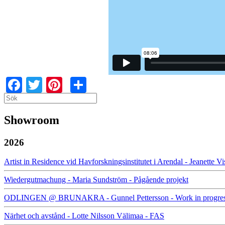
Facebook
Twitter
Pinterest
Share
Search
Search
Showroom
2026
Artist in Residence vid Havforskningsinstitutet i Arendal - Jeanette 
Wiedergutmachung - Maria Sundström - Pågående projekt
ODLINGEN @ BRUNAKRA - Gunnel Pettersson - Work in progre
Närhet och avstånd - Lotte Nilsson Välimaa - FAS