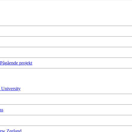
 Pågående projekt
 University
ss
New Zeeland