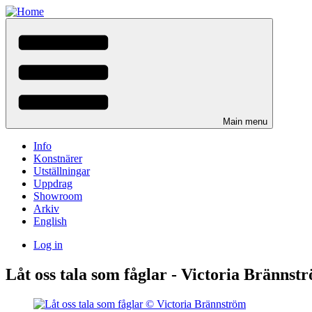
Skip
to
main
content
Main menu
Info
Konstnärer
Utställningar
Uppdrag
Showroom
Arkiv
English
Log in
User
Låt oss tala som fåglar - Victoria Brännst
menu