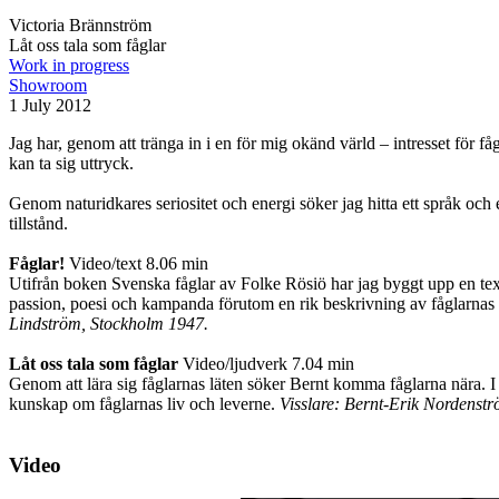
Victoria Brännström
Låt oss tala som fåglar
Work in progress
Showroom
1 July 2012
Jag har, genom att tränga in i en för mig okänd värld – intresset för 
kan ta sig uttryck.
Genom naturidkares seriositet och energi söker jag hitta ett språk och 
tillstånd.
Fåglar!
Video/text 8.06 min
Utifrån boken Svenska fåglar av Folke Rösiö har jag byggt upp en text
passion, poesi och kampanda förutom en rik beskrivning av fåglarnas 
Lindström, Stockholm 1947.
Låt oss tala som fåglar
Video/ljudverk 7.04 min
Genom att lära sig fåglarnas läten söker Bernt komma fåglarna nära. I e
kunskap om fåglarnas liv och leverne.
Visslare: Bernt-Erik Nordenstr
Video