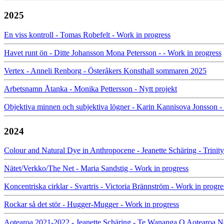
2025
En viss kontroll - Tomas Robefelt - Work in progress
Havet runt ön - Ditte Johansson Mona Petersson - - Work in progress
Vertex - Anneli Renborg - Österåkers Konsthall sommaren 2025
Arbetsnamn Åtanka - Monika Pettersson - Nytt projekt
Objektiva minnen och subjektiva lögner - Karin Kannisova Jonsson -
2024
Colour and Natural Dye in Anthropocene - Jeanette Schäring - Trinity
Nätet/Verkko/The Net - Maria Sandstig - Work in progress
Koncentriska cirklar - Svartris - Victoria Brännström - Work in progre
Rockar så det stör - Hugger-Mugger - Work in progress
Aotearoa 2021-2022 - Jeanette Schäring - Te Wananga O Aotearoa 