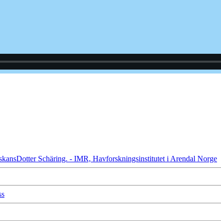
ViskansDotter Schäring. - IMR, Havforskningsinstitutet i Arendal Norge
ss