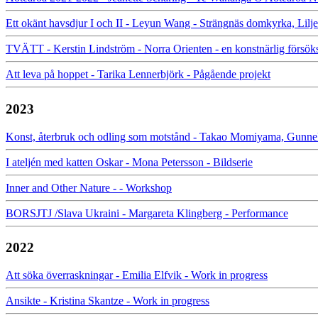
Ett okänt havsdjur I och II - Leyun Wang - Strängnäs domkyrka, Lilj
TVÄTT - Kerstin Lindström - Norra Orienten - en konstnärlig försöks
Att leva på hoppet - Tarika Lennerbjörk - Pågående projekt
2023
Konst, återbruk och odling som motstånd - Takao Momiyama, Gunnel
I ateljén med katten Oskar - Mona Petersson - Bildserie
Inner and Other Nature - - Workshop
BORSJTJ /Slava Ukraini - Margareta Klingberg - Performance
2022
Att söka överraskningar - Emilia Elfvik - Work in progress
Ansikte - Kristina Skantze - Work in progress