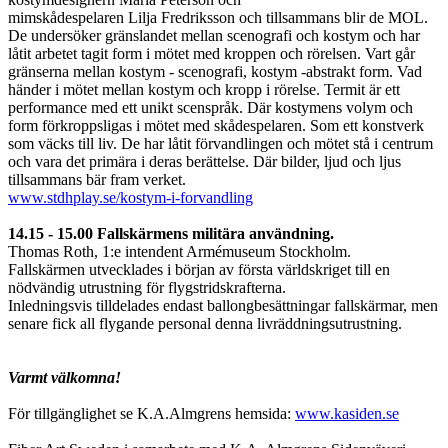
mimskådespelaren Lilja Fredriksson och tillsammans blir de MOL.
De undersöker gränslandet mellan scenografi och kostym och har
låtit arbetet tagit form i mötet med kroppen och rörelsen. Vart går
gränserna mellan kostym - scenografi, kostym -abstrakt form. Vad
händer i mötet mellan kostym och kropp i rörelse. Termit är ett
performance med ett unikt scenspråk. Där kostymens volym och
form förkroppsligas i mötet med skådespelaren. Som ett konstverk
som väcks till liv. De har låtit förvandlingen och mötet stå i centrum
och vara det primära i deras berättelse. Där bilder, ljud och ljus
tillsammans bär fram verket.
www.stdhplay.se/kostym-i-forvandling
14.15 - 15.00 Fallskärmens militära användning.
Thomas Roth, 1:e intendent Armémuseum Stockholm.
Fallskärmen utvecklades i början av första världskriget till en
nödvändig utrustning för flygstridskrafterna.
Inledningsvis tilldelades endast ballongbesättningar fallskärmar, men
senare fick all flygande personal denna livräddningsutrustning.
Varmt välkomna!
För tillgänglighet se K.A.Almgrens hemsida:
www.kasiden.se