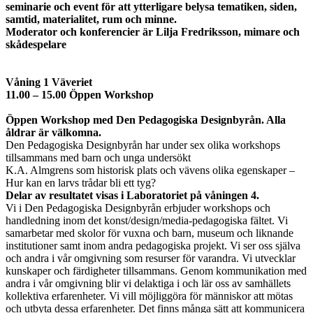
seminarie och event för att ytterligare belysa tematiken, siden,
samtid, materialitet, rum och minne.
Moderator och konferencier är Lilja Fredriksson, mimare och
skådespelare
Våning 1 Väveriet
11.00 – 15.00 Öppen Workshop
Öppen Workshop
med Den Pedagogiska Designbyrån. Alla
åldrar är välkomna.
Den Pedagogiska Designbyrån har under sex olika workshops
tillsammans med barn och unga undersökt
K.A. Almgrens som historisk plats och vävens olika egenskaper –
Hur kan en larvs trådar bli ett tyg?
Delar av resultatet visas i Laboratoriet på våningen 4.
Vi i Den Pedagogiska Designbyrån erbjuder workshops och
handledning inom det konst/design/media-pedagogiska fältet. Vi
samarbetar med skolor för vuxna och barn, museum och liknande
institutioner samt inom andra pedagogiska projekt. Vi ser oss själva
och andra i vår omgivning som resurser för varandra. Vi utvecklar
kunskaper och färdigheter tillsammans. Genom kommunikation med
andra i vår omgivning blir vi delaktiga i och lär oss av samhällets
kollektiva erfarenheter. Vi vill möjliggöra för människor att mötas
och utbyta dessa erfarenheter. Det finns många sätt att kommunicera