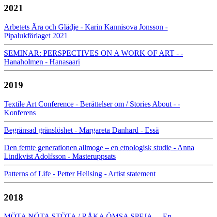
2021
Arbetets Ära och Glädje - Karin Kannisova Jonsson -
Pipalukförlaget 2021
SEMINAR: PERSPECTIVES ON A WORK OF ART - -
Hanaholmen - Hanasaari
2019
Textile Art Conference - Berättelser om / Stories About - -
Konferens
Begränsad gränslöshet - Margareta Danhard - Essä
Den femte generationen allmoge – en etnologisk studie - Anna
Lindkvist Adolfsson - Masteruppsats
Patterns of Life - Petter Hellsing - Artist statement
2018
MÖTA NÖTA STÖTA / RÅKA ÖMSA SPEJA - - En