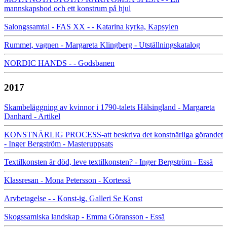
mannskapsbod och ett konstrum på hjul
Salongssamtal - FAS XX - - Katarina kyrka, Kapsylen
Rummet, vagnen - Margareta Klingberg - Utställningskatalog
NORDIC HANDS - - Godsbanen
2017
Skambeläggning av kvinnor i 1790-talets Hälsingland - Margareta
Danhard - Artikel
KONSTNÄRLIG PROCESS-att beskriva det konstnärliga görandet
- Inger Bergström - Masteruppsats
Textilkonsten är död, leve textilkonsten? - Inger Bergström - Essä
Klassresan - Mona Petersson - Kortessä
Arvbetagelse - - Konst-ig, Galleri Se Konst
Skogssamiska landskap - Emma Göransson - Essä