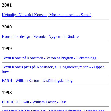
2001
Kvinnliga Nätverk i Konsten, Moderna museet - - Samtal
2000
Konst, inte design - Veronica Nygren - Insändare
1999
Textil Konst på Konstfack - Veronica Nygren - Debattinlägg
Textil Konsts plats på Konstfack, till Högskolestyrelsen - - Öppet
brev
FAS 4 - William Easton - Utställningskatalog
1998
FIBER ART I-III - William Easton - Essä
Om Fiber Art/ On Fiber Art - Margareta Klingberg - Debattinlägg