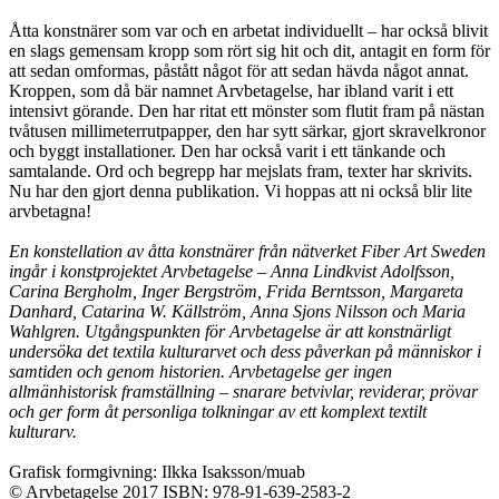
Åtta konstnärer som var och en arbetat individuellt – har också blivit
en slags gemensam kropp som rört sig hit och dit, antagit en form för
att sedan omformas, påstått något för att sedan hävda något annat.
Kroppen, som då bär namnet Arvbetagelse, har ibland varit i ett
intensivt görande. Den har ritat ett mönster som flutit fram på nästan
tvåtusen millimeterrutpapper, den har sytt särkar, gjort skravelkronor
och byggt installationer. Den har också varit i ett tänkande och
samtalande. Ord och begrepp har mejslats fram, texter har skrivits.
Nu har den gjort denna publikation. Vi hoppas att ni också blir lite
arvbetagna!
En konstellation av åtta konstnärer från nätverket Fiber Art Sweden
ingår i konstprojektet Arvbetagelse – Anna Lindkvist Adolfsson,
Carina Bergholm, Inger Bergström, Frida Berntsson, Margareta
Danhard, Catarina W. Källström, Anna Sjons Nilsson och Maria
Wahlgren
. Utgångspunkten för Arvbetagelse är att konstnärligt
undersöka det textila kulturarvet och dess påverkan på människor i
samtiden och genom historien. Arvbetagelse ger ingen
allmänhistorisk framställning – snarare betvivlar, reviderar, prövar
och ger form åt personliga tolkningar av ett komplext textilt
kulturarv.
Grafisk formgivning: Ilkka Isaksson/muab
© Arvbetagelse 2017 ISBN: 978-91-639-2583-2