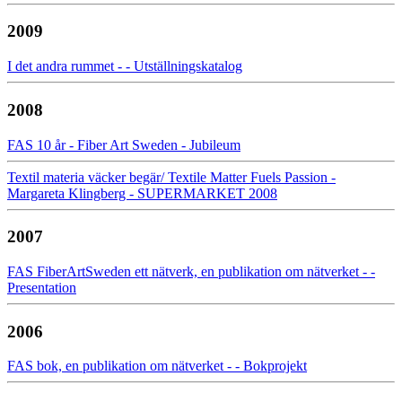
2009
I det andra rummet - - Utställningskatalog
2008
FAS 10 år - Fiber Art Sweden - Jubileum
Textil materia väcker begär/ Textile Matter Fuels Passion -
Margareta Klingberg - SUPERMARKET 2008
2007
FAS FiberArtSweden ett nätverk, en publikation om nätverket - -
Presentation
2006
FAS bok, en publikation om nätverket - - Bokprojekt