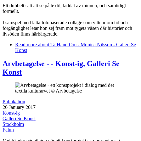
Ett dubbelt sätt att se på textil, laddat av minnen, och samtidigt
formellt.
I samspel med lätta fotobaserade collage som vittnar om tid och
förgänglighet letar hon sej fram mot tygets väsen där historier och
livsöden finns härbärgerade.
Read more
about Ta Hand Om - Monica Nilsson - Galleri Se
Konst
Arvbetagelse - - Konst-ig, Galleri Se
Konst
Publikation
26 January 2017
Konst-ig
Galleri Se Konst
Stockholm
Falun
Vad händer egentligen när ett konstprojekt ska presenteras i