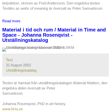
betydelser
, skriven av Fred Andersson. Den engelska texten
Textiles as webs of meaning
är översatt av Peter Samuelsson
Read more
about
Vävar
Material i tid och rum / Material in Time and
av
Space - Johanna Rosenqvist -
tråd
Utställningskatalog
-
vävar
av
betydelser
Text
(samt
31 August 2002
eng
Utställningskatalog
översättning)
-
Texten är hämtad från utställningskatalogen
Material Matters
, den
Fred
engelska delen översatt av Peter
Andersson
Samuelsson
-
Utställningskatalog
Johanna
Rosenqvist
, PhD in art history.
www.ht.lu.se