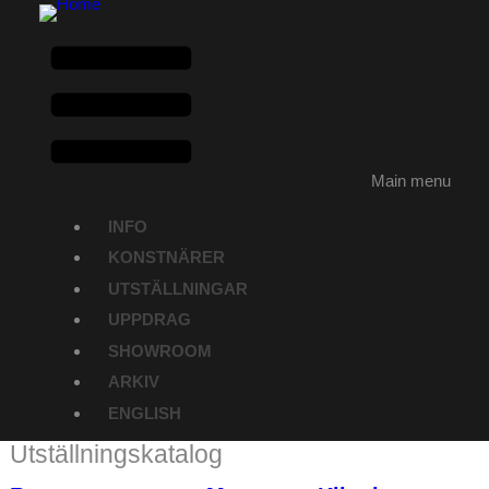
Main menu
INFO
KONSTNÄRER
UTSTÄLLNINGAR
UPPDRAG
SHOWROOM
ARKIV
ENGLISH
Utställningskatalog