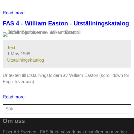
Read more
about
Material
FAS 4 - William Easton - Utställningskatalog
i
tid
och
rum
Text
/
1 May 1999
Material
Utställningskatalog
in
Time
Ur texten till utställningsfoldern av William Easton (scroll down for
and
English version)
Space
-
Johanna
Read more
about
Rosenqvist
FAS
Search
-
Search
4
Utställningskatalog
-
Om oss
William
Easton
Fiber Art Sweden - FAS
är ett nätverk av konstnärer som verkar