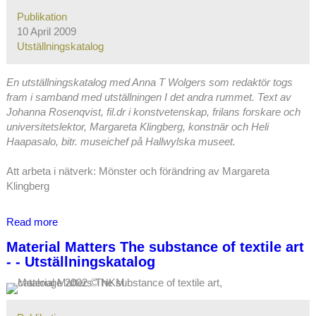
Klingberg
Publikation
-
10 April 2009
Utställningskatalog
Utställningskatalog
En utställningskatalog med Anna T Wolgers som redaktör togs
fram i samband med utställningen I det andra rummet. Text av
Johanna Rosenqvist, fil.dr i konstvetenskap, frilans forskare och
universitetslektor, Margareta Klingberg, konstnär och Heli
Haapasalo, bitr. museichef på Hallwylska museet.
Att arbeta i nätverk: Mönster och förändring
av Margareta
Klingberg
Read more
about
I
Material Matters The substance of textile art
det
- - Utställningskatalog
andra
rummet
-
-