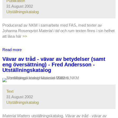
Publikation
Utställningskatalog
31 August 2002
Utställningskatalog
Producerad av NKM i samarbete med FAS, med texter av
Johanna Rosenqvist
Material i tid och rum
texten finns i sin helhet
att läsa här
>>
Read more
about
Material
Vävar av tråd - vävar av betydelser (samt
Matters
eng översättning) - Fred Andersson -
The
Utställningskatalog
substance
of
textile
art
Text
-
31 August 2002
-
Utställningskatalog
Utställningskatalog
Material Matters
utställningskatalog.
Vävar av tråd - vävar av