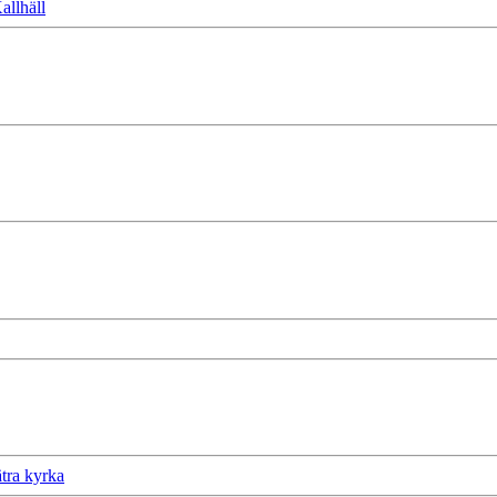
allhäll
tra kyrka