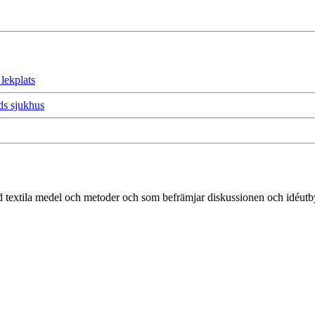
lekplats
ds sjukhus
 textila medel och metoder och som befrämjar diskussionen och idéutbyte