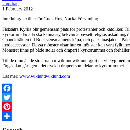
Uppdrag
1 February 2012
Inredning/ textilier för Guds Hus, Nacka Församling
Fisksätra Kyrka blir gemensam plats för protestanter och katoliker. T
kyrkorum där alla ska känna sig bekväma oavsett religiös åskådning? 
Chaneldräkten till Bockstensmannens kåpa, och palestinasjalens. Pales
modeaccessoar. Dessa mönster visar hur ett mönster kan vara fyllt med 
Mönstret finns på både stolar och draperi i kyrkorummet och förhåller s
Till de ommålade stolarna har wiklundwiklund gjort ett ylletyg med in
färgskalan går igen i det tryckta draperi som delar av kyrkorummet.
Läs mer:
www.wiklundwiklund.com
Facebook
Twitter
Pinterest
Share