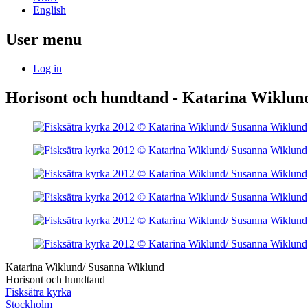
English
User menu
Log in
Horisont och hundtand - Katarina Wiklund
Katarina Wiklund/ Susanna Wiklund
Horisont och hundtand
Fisksätra kyrka
Stockholm