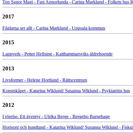
Ton Sagor Magi - Fast Annorlunda - Carina Marklund - Folkets hus K
2017
Fåglarna ser allt - Carina Marklund - Uppsala kommun
2015
Lappverk - Petter Hellsing - Katthammarsviks äldreboende
2013
Livsformer - Helene Hortlund - Rättscentrum
Konstskåpet - Katarina Wiklund/ Susanna Wiklund - Psykiatrins hus
2012
I rörelse. Ett äventyr - Ulrika Berge - Bergebo Barnehage
Horisont och hundtand - Katarina Wiklund/ Susanna Wiklund - Fisksä