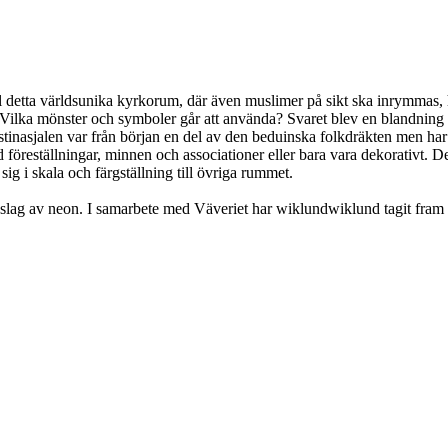
ill detta världsunika kyrkorum, där även muslimer på sikt ska inrymmas, 
Vilka mönster och symboler går att använda? Svaret blev en blandning a
tinasjalen var från början en del av den beduinska folkdräkten men har 
föreställningar, minnen och associationer eller bara vara dekorativt. Det
ig i skala och färgställning till övriga rummet.
slag av neon. I samarbete med Väveriet har wiklundwiklund tagit fram ett