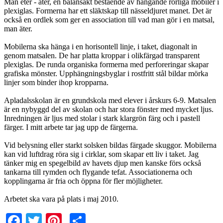
Man eter - äter, en balansakt bestående av hängande rörliga mobiler i
plexiglas. Formerna har ett släktskap till nässeldjuret manet. Det är
också en ordlek som ger en association till vad man gör i en matsal,
man äter.
Mobilerna ska hänga i en horisontell linje, i taket, diagonalt in
genom matsalen. De har platta kroppar i olikfärgad transparent
plexiglas. De runda organiska formerna med perforeringar skapar
grafiska mönster. Upphängningsbyglar i rostfritt stål bildar mörka
linjer som binder ihop kropparna.
Apladalsskolan är en grundskola med elever i årskurs 6-9. Matsalen
är en nybyggd del av skolan och har stora fönster med mycket ljus.
Inredningen är ljus med stolar i stark klargrön färg och i pastell
färger. I mitt arbete tar jag upp de färgerna.
Vid belysning eller starkt solsken bildas färgade skuggor. Mobilerna
kan vid luftdrag röra sig i cirklar, som skapar ett liv i taket. Jag
tänker mig en spegelbild av havets djup men kanske förs också
tankarna till rymden och flygande tefat. Associationerna och
kopplingarna är fria och öppna för fler möjligheter.
Arbetet ska vara på plats i maj 2010.
Facebook
Twitter
Pinterest
Share