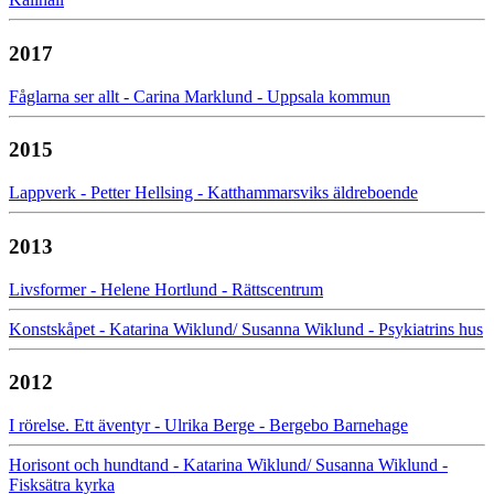
2017
Fåglarna ser allt - Carina Marklund - Uppsala kommun
2015
Lappverk - Petter Hellsing - Katthammarsviks äldreboende
2013
Livsformer - Helene Hortlund - Rättscentrum
Konstskåpet - Katarina Wiklund/ Susanna Wiklund - Psykiatrins hus
2012
I rörelse. Ett äventyr - Ulrika Berge - Bergebo Barnehage
Horisont och hundtand - Katarina Wiklund/ Susanna Wiklund -
Fisksätra kyrka