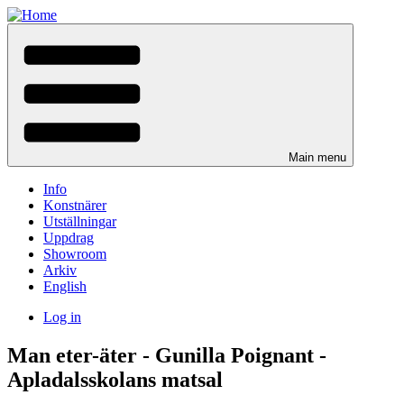
Skip
to
main
content
Main menu
Info
Konstnärer
Utställningar
Uppdrag
Showroom
Arkiv
English
Log in
User
Man eter-äter - Gunilla Poignant -
menu
Apladalsskolans matsal