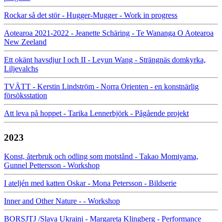
Rockar så det stör - Hugger-Mugger - Work in progress
Aotearoa 2021-2022 - Jeanette Schäring - Te Wananga O Aotearoa
New Zeeland
Ett okänt havsdjur I och II - Leyun Wang - Strängnäs domkyrka,
Liljevalchs
TVÄTT - Kerstin Lindström - Norra Orienten - en konstnärlig
försöksstation
Att leva på hoppet - Tarika Lennerbjörk - Pågående projekt
2023
Konst, återbruk och odling som motstånd - Takao Momiyama,
Gunnel Pettersson - Workshop
I ateljén med katten Oskar - Mona Petersson - Bildserie
Inner and Other Nature - - Workshop
BORSJTJ /Slava Ukraini - Margareta Klingberg - Performance