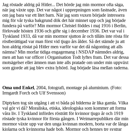
Jag röstade aldrig på Hitler... Det hörde jag min mormor ofta säga,
när jag växte upp. Det var något i upprepningen som fastnade, även
om jag bara var ett litet barn. När jag som vuxen började intressera
mig för vår tyska bakgrund dök det här minnet upp och jag började
fundera på varför? Min mormor Christel föddes i maj 1916 i Berlin,
förlovade hösten 1936 och gifte sig i december 1936. Det var val i
Tyskland 1933, då var min mormor sjutton år och tilläts inte rösta för
röstberättigad var man först vid tjugo års ålder. Så det stämde ju att
hon aldrig röstat på Hitler men varför var det då någonting att alls
nämna? Min morfar tidiga engagemang i NSDAP nämndes aldrig,
men att han var officer i Organisation Todt lyftes fram. Det var dessa
motsägelser eller ämnen man inte alls pratade om under min uppväxt
som gjorde att jag blev extra lyhörd. Jag började läsa mellan raderna.
Oma und Enkel
, 2004, fotografi, montage på aluminium. (Foto:
Irmgardt Forch och Ulf Svensson)
Diptyken tog sin utgång i att vi båda på bilderna är lika gamla. Vilka
val gör vi då? Moraliska, etiska, ideologiska som kommer att forma
våra liv. I Tyskland infördes rösträtt för kvinnor tjugo år och 1919
röstade tyska kvinnor för första gången. I Weimarrepubliken där min
mormor växte upp var den unga kvinnan modern, borta var de långa
kjolarna och kvinnorna hade bob. Mormor och hennes tre systrar