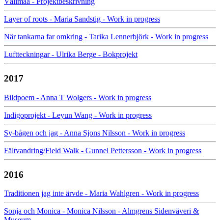
Välimaa - Projektbeskrivning
Layer of roots - Maria Sandstig - Work in progress
När tankarna far omkring - Tarika Lennerbjörk - Work in progress
Luftteckningar - Ulrika Berge - Bokprojekt
2017
Bildpoem - Anna T Wolgers - Work in progress
Indigoprojekt - Leyun Wang - Work in progress
Sy-bågen och jag - Anna Sjons Nilsson - Work in progress
Fältvandring/Field Walk - Gunnel Pettersson - Work in progress
2016
Traditionen jag inte ärvde - Maria Wahlgren - Work in progress
Sonja och Monica - Monica Nilsson - Almgrens Sidenväveri &
Museum