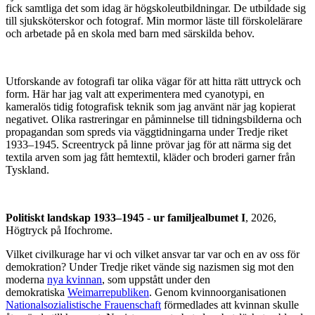
fick samtliga det som idag är högskoleutbildningar. De utbildade sig
till sjuksköterskor och fotograf. Min mormor läste till förskolelärare
och arbetade på en skola med barn med särskilda behov.
Utforskande av fotografi tar olika vägar för att hitta rätt uttryck och
form. Här har jag valt att experimentera med cyanotypi, en
kameralös tidig fotografisk teknik som jag använt när jag kopierat
negativet. Olika rastreringar en påminnelse till tidningsbilderna och
propagandan som spreds via väggtidningarna under Tredje riket
1933–1945. Screentryck på linne prövar jag för att närma sig det
textila arven som jag fått hemtextil, kläder och broderi garner från
Tyskland.
Politiskt landskap 1933–1945 - ur familjealbumet I
, 2026,
Högtryck på Ifochrome.
Vilket civilkurage har vi och vilket ansvar tar var och en av oss för
demokration? Under Tredje riket vände sig nazismen sig mot den
moderna
nya kvinnan
, som uppstått under den
demokratiska
Weimarrepubliken
. Genom kvinnoorganisationen
Nationalsozialistische Frauenschaft
förmedlades att kvinnan skulle