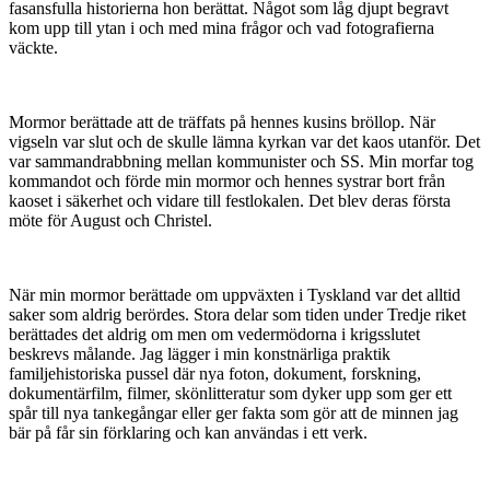
fasansfulla historierna hon berättat. Något som låg djupt begravt
kom upp till ytan i och med mina frågor och vad fotografierna
väckte.
Mormor berättade att de träffats på hennes kusins bröllop. När
vigseln var slut och de skulle lämna kyrkan var det kaos utanför. Det
var sammandrabbning mellan kommunister och SS. Min morfar tog
kommandot och förde min mormor och hennes systrar bort från
kaoset i säkerhet och vidare till festlokalen. Det blev deras första
möte för August och Christel.
När min mormor berättade om uppväxten i Tyskland var det alltid
saker som aldrig berördes. Stora delar som tiden under Tredje riket
berättades det aldrig om men om vedermödorna i krigsslutet
beskrevs målande. Jag lägger i min konstnärliga praktik
familjehistoriska pussel där nya foton, dokument, forskning,
dokumentärfilm, filmer, skönlitteratur som dyker upp som ger ett
spår till nya tankegångar eller ger fakta som gör att de minnen jag
bär på får sin förklaring och kan användas i ett verk.