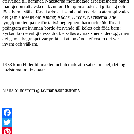
återvända till hemmet. Nazisterna motarbetade arbetslösheten bland
män genom att avskeda kvinnor. De uppmanades att gifta sig och
föda barn i stället för att arbeta. I samband med detta återupplivades
det gamla idealet om
Kinder, Küche, Kirche
. Nazisterna lade
tyngdpunkten på de första två begreppen, barn och kök, för att
poängtera att kvinnan borde återvända till köket och föda barn:
kyrkan borde enligt dessa dock ersättas av nazismens ideologi, men
det gamla begreppet var praktiskt att använda eftersom det var
invant och välkänt.
1933 kom Hitler till makten och demokratin sattes ur spel, det tog
nazisterna trettio dagar.
Maria Sundström @i.c.maria.sundstromV
Facebook
Twitter