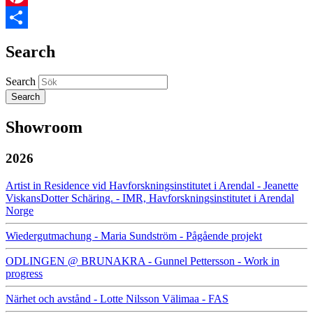
Pinterest
Share
Search
Search
Showroom
2026
Artist in Residence vid Havforskningsinstitutet i Arendal - Jeanette
ViskansDotter Schäring. - IMR, Havforskningsinstitutet i Arendal
Norge
Wiedergutmachung - Maria Sundström - Pågående projekt
ODLINGEN @ BRUNAKRA - Gunnel Pettersson - Work in
progress
Närhet och avstånd - Lotte Nilsson Välimaa - FAS