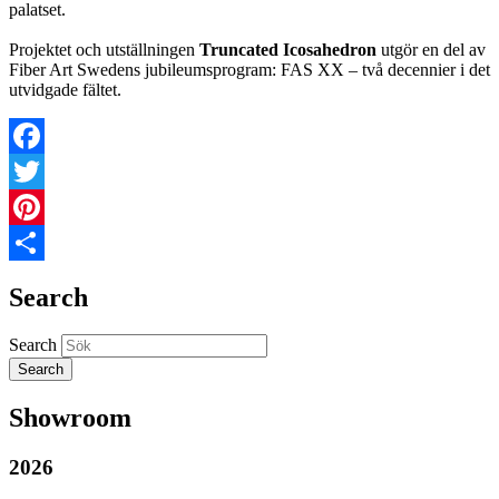
palatset.
Projektet och utställningen
Truncated Icosahedron
utgör en del av
Fiber Art Swedens jubileumsprogram: FAS XX – två decennier i det
utvidgade fältet.
Facebook
Twitter
Pinterest
Share
Search
Search
Showroom
2026