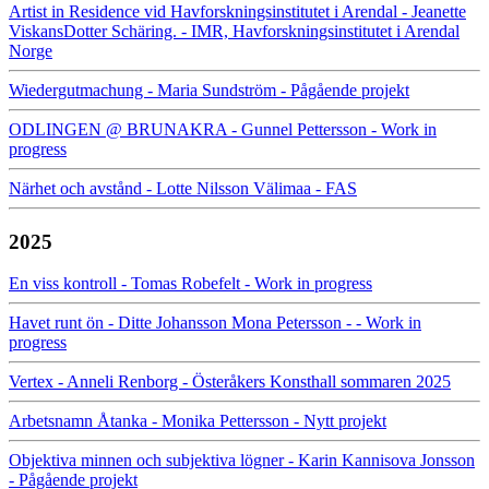
Artist in Residence vid Havforskningsinstitutet i Arendal - Jeanette
ViskansDotter Schäring. - IMR, Havforskningsinstitutet i Arendal
Norge
Wiedergutmachung - Maria Sundström - Pågående projekt
ODLINGEN @ BRUNAKRA - Gunnel Pettersson - Work in
progress
Närhet och avstånd - Lotte Nilsson Välimaa - FAS
2025
En viss kontroll - Tomas Robefelt - Work in progress
Havet runt ön - Ditte Johansson Mona Petersson - - Work in
progress
Vertex - Anneli Renborg - Österåkers Konsthall sommaren 2025
Arbetsnamn Åtanka - Monika Pettersson - Nytt projekt
Objektiva minnen och subjektiva lögner - Karin Kannisova Jonsson
- Pågående projekt