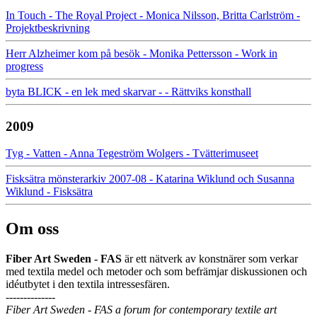
In Touch - The Royal Project - Monica Nilsson, Britta Carlström -
Projektbeskrivning
Herr Alzheimer kom på besök - Monika Pettersson - Work in
progress
byta BLICK - en lek med skarvar - - Rättviks konsthall
2009
Tyg - Vatten - Anna Tegeström Wolgers - Tvätterimuseet
Fisksätra mönsterarkiv 2007-08 - Katarina Wiklund och Susanna
Wiklund - Fisksätra
Om oss
Fiber Art Sweden - FAS
är ett nätverk av konstnärer som verkar
med textila medel och metoder och som befrämjar diskussionen och
idéutbytet i den textila intressesfären.
--------------
Fiber Art Sweden - FAS a forum for contemporary textile art