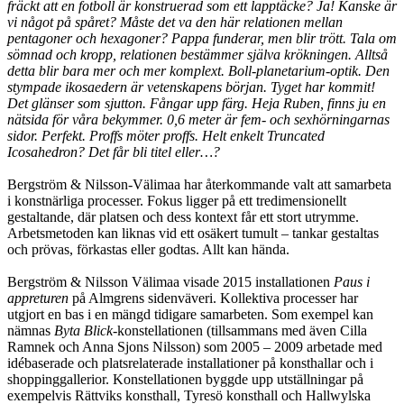
fräckt att en fotboll är konstruerad som ett lapptäcke? Ja! Kanske är
vi något på spåret? Måste det va den här relationen mellan
pentagoner och hexagoner? Pappa funderar, men blir trött. Tala om
sömnad och kropp, relationen bestämmer själva krökningen. Alltså
detta blir bara mer och mer komplext. Boll-planetarium-optik. Den
stympade ikosaedern är vetenskapens början. Tyget har kommit!
Det glänser som sjutton. Fångar upp färg. Heja Ruben, finns ju en
nätsida för våra bekymmer. 0,6 meter är fem- och sexhörningarnas
sidor. Perfekt. Proffs möter proffs. Helt enkelt Truncated
Icosahedron? Det får bli titel eller…?
Bergström & Nilsson-Välimaa har återkommande valt att samarbeta
i konstnärliga processer. Fokus ligger på ett tredimensionellt
gestaltande, där platsen och dess kontext får ett stort utrymme.
Arbetsmetoden kan liknas vid ett osäkert tumult – tankar gestaltas
och prövas, förkastas eller godtas. Allt kan hända.
Bergström & Nilsson Välimaa visade 2015 installationen
Paus i
appreturen
på Almgrens sidenväveri. Kollektiva processer har
utgjort en bas i en mängd tidigare samarbeten. Som exempel kan
nämnas
Byta Blick
-konstellationen (tillsammans med även Cilla
Ramnek och Anna Sjons Nilsson) som 2005 – 2009 arbetade med
idébaserade och platsrelaterade installationer på konsthallar och i
shoppinggallerior. Konstellationen byggde upp utställningar på
exempelvis Rättviks konsthall, Tyresö konsthall och Hallwylska