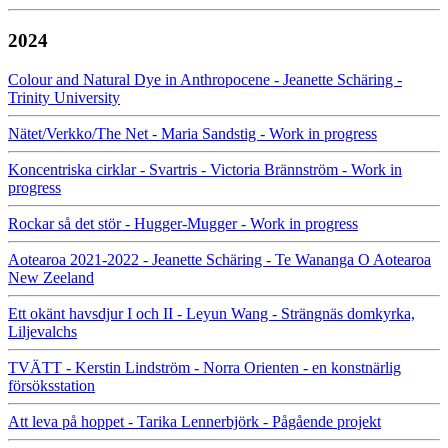
2024
Colour and Natural Dye in Anthropocene - Jeanette Schäring -
Trinity University
Nätet/Verkko/The Net - Maria Sandstig - Work in progress
Koncentriska cirklar - Svartris - Victoria Brännström - Work in
progress
Rockar så det stör - Hugger-Mugger - Work in progress
Aotearoa 2021-2022 - Jeanette Schäring - Te Wananga O Aotearoa
New Zeeland
Ett okänt havsdjur I och II - Leyun Wang - Strängnäs domkyrka,
Liljevalchs
TVÄTT - Kerstin Lindström - Norra Orienten - en konstnärlig
försöksstation
Att leva på hoppet - Tarika Lennerbjörk - Pågående projekt