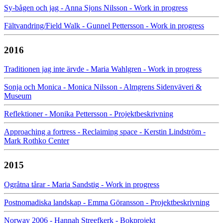
Sy-bågen och jag - Anna Sjons Nilsson - Work in progress
Fältvandring/Field Walk - Gunnel Pettersson - Work in progress
2016
Traditionen jag inte ärvde - Maria Wahlgren - Work in progress
Sonja och Monica - Monica Nilsson - Almgrens Sidenväveri &
Museum
Reflektioner - Monika Pettersson - Projektbeskrivning
Approaching a fortress - Reclaiming space - Kerstin Lindström -
Mark Rothko Center
2015
Ogråtna tårar - Maria Sandstig - Work in progress
Postnomadiska landskap - Emma Göransson - Projektbeskrivning
Norway 2006 - Hannah Streefkerk - Bokprojekt