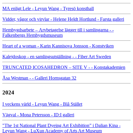
MA enligt Lele - Leyun Wang - Tyresö konsthall
Vidder, vågor och virvlar - Helene Heldt Hortlund - Farsta galleri
Hembygdsarbete – Arvbetagelse lägger till i samlingarna - -
Falkenbergs Hembygdsmuseum
Heart of a woman - Karin Kannisova Jonsson - Konstviken
Kalejdoskop - en samlingsutställning - - Fiber Art Sweden
TRUNCATED ICOSAHEDRON – SITE V - - Konstakademien
Åsa Westman - - Galleri Hornsgatan 32
2024
I veckens värld - Leyun Wang - Blå Stället
Vägval - Mona Petersson - ID:I galleri
"The 1st National Plant Dyeing Art Exhibition” i Dalian Kina -
Leyun Wang - LuXun Academy of Arts Art Museum