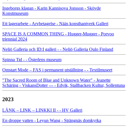
Ingeborgs klagan - Karin Kannisova Jonsson - Skövde
Konstmuseum
Ett lagerarbete - Arvbetagelse - Nääs konsthantverk Galleri
SPACE IS A COMMON THING - Hugger-Mugger - Porvoo
triennial 2024
Neliö Galleria och ID:I galleri - - Neliö Galleria Oulo Finland
Spinna Tid - - Österlens museum
Omstart Mode – FAS i permanent utställning - - Textilmuseet
"The Sacred Room of Blue and Unknown Water" - Jeanette
Schäring - ViskansDotter --- - Edvik, Stallbacken Kultur, Sollentuna
2023
LÄNK – LINK – LINKKI II - - HV Galleri
En droppe vatten - Leyun Wang - Strängnäs domkyrka