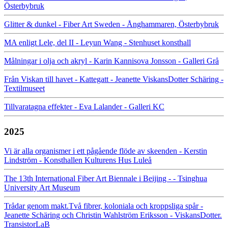
Österbybruk
Glitter & dunkel - Fiber Art Sweden - Ånghammaren, Österbybruk
MA enligt Lele, del II - Leyun Wang - Stenhuset konsthall
Målningar i olja och akryl - Karin Kannisova Jonsson - Galleri Grå
Från Viskan till havet - Kattegatt - Jeanette ViskansDotter Schäring -
Textilmuseet
Tillvaratagna effekter - Eva Lalander - Galleri KC
2025
Vi är alla organismer i ett pågående flöde av skeenden - Kerstin
Lindström - Konsthallen Kulturens Hus Luleå
The 13th International Fiber Art Biennale i Beijing - - Tsinghua
University Art Museum
Trådar genom makt.Två fibrer, koloniala och kroppsliga spår -
Jeanette Schäring och Christin Wahlström Eriksson - ViskansDotter.
TransistorLaB