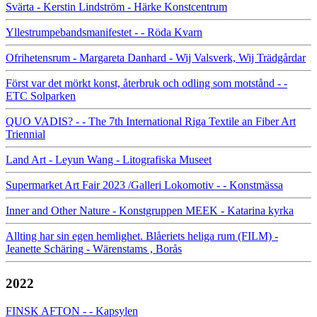
Svärta - Kerstin Lindström - Härke Konstcentrum
Yllestrumpebandsmanifestet - - Röda Kvarn
Ofrihetensrum - Margareta Danhard - Wij Valsverk, Wij Trädgårdar
Först var det mörkt konst, återbruk och odling som motstånd - -
ETC Solparken
QUO VADIS? - - The 7th International Riga Textile an Fiber Art
Triennial
Land Art - Leyun Wang - Litografiska Museet
Supermarket Art Fair 2023 /Galleri Lokomotiv - - Konstmässa
Inner and Other Nature - Konstgruppen MEEK - Katarina kyrka
Allting har sin egen hemlighet. Blåeriets heliga rum (FILM) -
Jeanette Schäring - Wärenstams , Borås
2022
FINSK AFTON - - Kapsylen