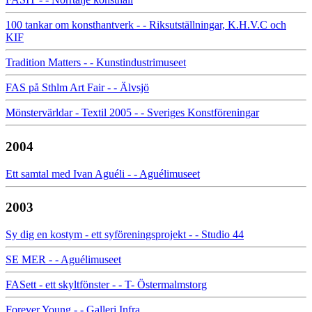
100 tankar om konsthantverk - - Riksutställningar, K.H.V.C och
KIF
Tradition Matters - - Kunstindustrimuseet
FAS på Sthlm Art Fair - - Älvsjö
Mönstervärldar - Textil 2005 - - Sveriges Konstföreningar
2004
Ett samtal med Ivan Aguéli - - Aguélimuseet
2003
Sy dig en kostym - ett syföreningsprojekt - - Studio 44
SE MER - - Aguélimuseet
FASett - ett skyltfönster - - T- Östermalmstorg
Forever Young - - Galleri Infra