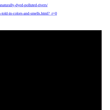
aturally-dyed-polluted-rivers/
-told-in-colors-and-smells.html?_r=0