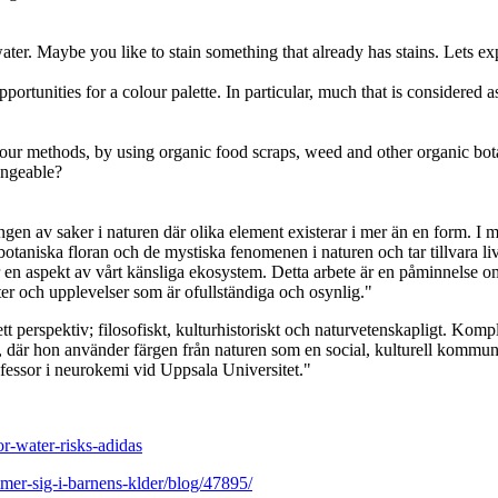
water. Maybe you like to stain something that already has stains. Lets e
pportunities for a colour palette. In particular, much that is considered
r methods, by using organic food scraps, weed and other organic botan
angeable?
n av saker i naturen där olika element existerar i mer än en form. I mö
n botaniska floran och de mystiska fenomenen i naturen och tar tillvara l
r en aspekt av vårt känsliga ekosystem. Detta arbete är en påminnelse 
ter och upplevelser som är ofullständiga och osynlig."
ett perspektiv; filosofiskt, kulturhistoriskt och naturvetenskapligt. Ko
 där hon använder färgen från naturen som en social, kulturell kommuni
essor i neurokemi vid Uppsala Universitet."
or-water-risks-adidas
mer-sig-i-barnens-klder/blog/47895/