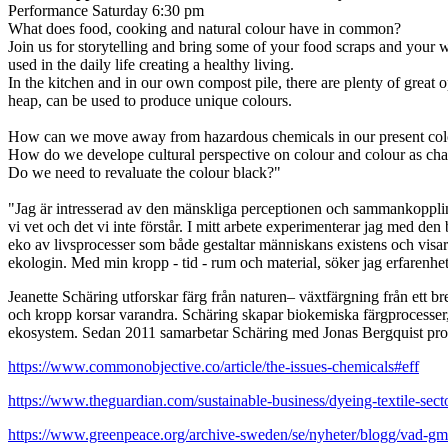
Performance Saturday 6:30 pm
What does food, cooking and natural colour have in common?
Join us for storytelling and bring some of your food scraps and your 
used in the daily life creating a healthy living.
In the kitchen and in our own compost pile, there are plenty of great o
heap, can be used to produce unique colours.
How can we move away from hazardous chemicals in our present colou
How do we develope cultural perspective on colour and colour as ch
Do we need to revaluate the colour black?"
"Jag är intresserad av den mänskliga perceptionen och sammankopplinge
vi vet och det vi inte förstår. I mitt arbete experimenterar jag med de
eko av livsprocesser som både gestaltar människans existens och visa
ekologin. Med min kropp - tid - rum och material, söker jag erfarenhe
Jeanette Schäring utforskar färg från naturen– växtfärgning från ett br
och kropp korsar varandra. Schäring skapar biokemiska färgprocesser,
ekosystem. Sedan 2011 samarbetar Schäring med Jonas Bergquist prof
https://www.commonobjective.co/article/the-issues-chemicals#eff
https://www.theguardian.com/sustainable-business/dyeing-textile-sect
https://www.greenpeace.org/archive-sweden/se/nyheter/blogg/vad-gm