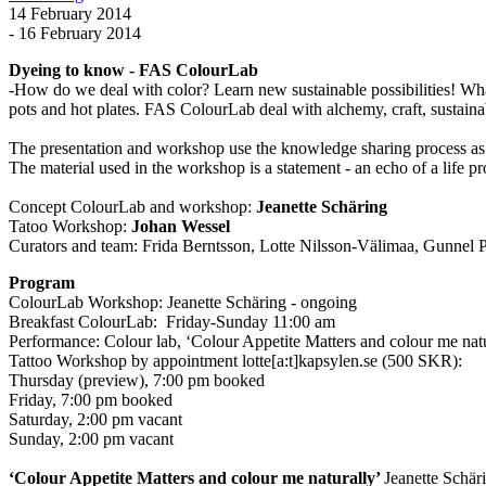
14 February 2014
- 16 February 2014
Dyeing to know - FAS ColourLab
-How do we deal with color? Learn new sustainable possibilities! Wha
pots and hot plates. FAS ColourLab deal with alchemy, craft, sustainab
The presentation and workshop use the knowledge sharing process as 
The material used in the workshop is a statement - an echo of a life pr
Concept ColourLab and workshop:
Jeanette Schäring
Tatoo Workshop:
Johan Wessel
Curators and team: Frida Berntsson, Lotte Nilsson-Välimaa, Gunnel P
Program
ColourLab Workshop: Jeanette Schäring - ongoing
Breakfast ColourLab: Friday-Sunday 11:00 am
Performance: Colour lab, ‘Colour Appetite Matters and colour me nat
Tattoo Workshop by appointment lotte[a:t]kapsylen.se (500 SKR):
Thursday (preview), 7:00 pm booked
Friday, 7:00 pm booked
Saturday, 2:00 pm vacant
Sunday, 2:00 pm vacant
‘Colour Appetite Matters and colour me naturally’
Jeanette Schär