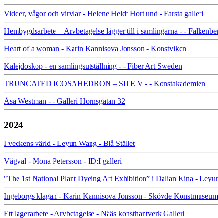
Vidder, vågor och virvlar - Helene Heldt Hortlund - Farsta galleri
Hembygdsarbete – Arvbetagelse lägger till i samlingarna - - Falke
Heart of a woman - Karin Kannisova Jonsson - Konstviken
Kalejdoskop - en samlingsutställning - - Fiber Art Sweden
TRUNCATED ICOSAHEDRON – SITE V - - Konstakademien
Åsa Westman - - Galleri Hornsgatan 32
2024
I veckens värld - Leyun Wang - Blå Stället
Vägval - Mona Petersson - ID:I galleri
"The 1st National Plant Dyeing Art Exhibition” i Dalian Kina - L
Ingeborgs klagan - Karin Kannisova Jonsson - Skövde Konstmuseum
Ett lagerarbete - Arvbetagelse - Nääs konsthantverk Galleri