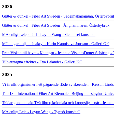
2026
Glitter & dunkel - Fiber Art Sweden - Sadelmakarlängan, Österbybru
Glitter & dunkel - Fiber Art Sweden - Ånghammaren, Österbybruk
MA enligt Lele, del II - Leyun Wang - Stenhuset konsthall
Målningar i olja och akryl - Karin Kannisova Jonsson - Galleri Grå
Från Viskan till havet - Kattegatt - Jeanette ViskansDotter Schäring -
Tillvaratagna effekter - Eva Lalander - Galleri KC
2025
Vi är alla organismer i ett pågående flöde av skeenden - Kerstin Lin
The 13th International Fiber Art Biennale i Beijing - - Tsinghua Uni
Trådar genom makt.Två fibrer, koloniala och kroppsliga spår - Jeanet
MA enligt Lele - Leyun Wang - Tyresö konsthall