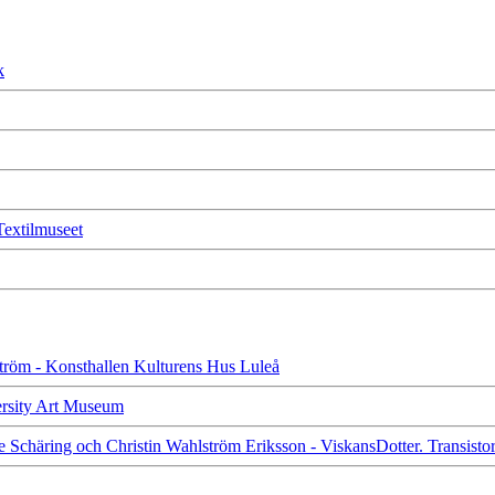
k
 Textilmuseet
dström - Konsthallen Kulturens Hus Luleå
versity Art Museum
te Schäring och Christin Wahlström Eriksson - ViskansDotter. Transist