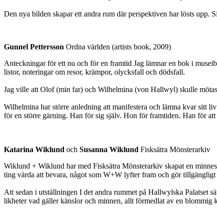
Den nya bilden skapar ett andra rum där perspektiven har lösts upp. S
Gunnel Pettersson
Ordna världen (artists book, 2009)
Anteckningar för ett nu och för en framtid Jag lämnar en bok i museib
listor, noteringar om resor, krämpor, olycksfall och dödsfall.
Jag ville att Olof (min far) och Wilhelmina (von Hallwyl) skulle mötas
Wilhelmina har större anledning att manifestera och lämna kvar sitt liv
för en större gärning. Han för sig själv. Hon för framtiden. Han för at
Katarina Wiklund
och
Susanna Wiklund
Fisksätra Mönsterarkiv
Wiklund + Wiklund har med Fisksätra Mönsterarkiv skapat en minnesban
ting värda att bevara, något som W+W lyfter fram och gör tillgängligt
Att sedan i utställningen I det andra rummet på Hallwylska Palatset sä
likheter vad gäller känslor och minnen, allt förmedlat av en blommig k