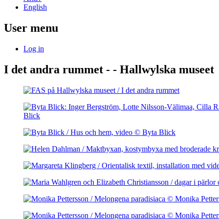
English
User menu
Log in
I det andra rummet - - Hallwylska museet