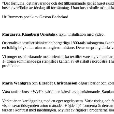
”Det förflutna, det närvarande och det tillkommande ger åt huset skilda 
huset överflödar av förslag till fortsättning. Utan huset skulle männis
Ur Rummets poetik av Gaston Bachelard
Margareta Klingberg
Orientalisk textil, installation med video.
Orientaliska textilier skänkte de borgerliga 1800-tals salongerna skö
en folklig högkultur utan namngivna mästare. Deras ursprung tillskri
Vi omger oss fortfarande med orientaliska textilier vare sig vi handl
T- tröjan som hängde på stängslet i kanten av ett risfält i nordöstra 
produktion.
Maria Wahlgren
och
Elizabet Christiansson
dagar i pärlor och kor
Våra tankar korsar WvH:s värld i en känsla av igenkännande. Samlandet 
Verket är en kartläggning med ett eget regelsystem. Varje tisdag och 
visualiserar tidsrymden arton månader. Höjden på formerna är densamma
färgen i kontrast med inredningen. Myllret av figurer i broderierna 