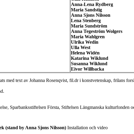
Anna-Lena Rydberg
Maria Sandstig
Anna Sjons Nilsson
Lena Stenberg
Maria Sundström
Anna Tegeström Wolgers
Maria Wahlgren
Ulrika Wedin
Ulla West
Helena Widén
Katarina Wiklund
Susanna Wiklund
Eivor Willbacka
 med text av Johanna Rosenqvist, fil.dr i konstvetenskap, frilans fors
nd.
lse, Sparbanksstiftelsen Första, Stiftelsen Längmanska kulturfonden o
ek (stand by Anna Sjons Nilsson)
Installation och video