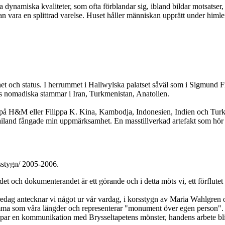
dynamiska kvaliteter, som ofta förblandar sig, ibland bildar motsatser, i
kan vara en splittrad varelse. Huset håller människan upprätt under himle
nhet och status. I herrummet i Hallwylska palatset såväl som i Sigmund
vs nomadiska stammar i Iran, Turkmenistan, Anatolien.
ar på H&M eller Filippa K. Kina, Kambodja, Indonesien, Indien och Turk
Thailand fångade min uppmärksamhet. En masstillverkad artefakt som hör 
sstygn/ 2005-2006.
och dokumenterandet är ett görande och i detta möts vi, ett förflutet o
fredag antecknar vi något ur vår vardag, i korsstygn av Maria Wahlgren 
 som våra längder och representerar "monument över egen person". Färgv
skapar en kommunikation med Brysseltapetens mönster, handens arbete bl