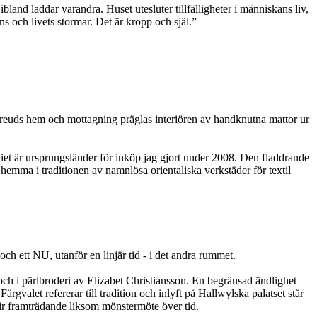
bland laddar varandra. Huset utesluter tillfälligheter i människans liv,
ns och livets stormar. Det är kropp och själ.”
 Freuds hem och mottagning präglas interiören av handknutna mattor ur
iet är ursprungsländer för inköp jag gjort under 2008. Den fladdrande
hemma i traditionen av namnlösa orientaliska verkstäder för textil
ch ett NU, utanför en linjär tid - i det andra rummet.
och i pärlbroderi av Elizabet Christiansson. En begränsad ändlighet
alet refererar till tradition och inlyft på Hallwylska palatset står
ir framträdande liksom mönstermöte över tid.