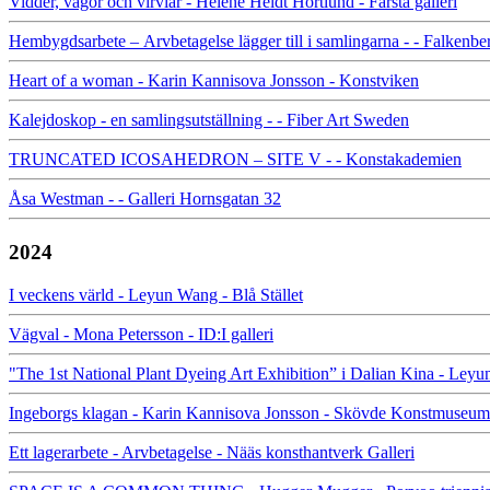
Vidder, vågor och virvlar - Helene Heldt Hortlund - Farsta galleri
Hembygdsarbete – Arvbetagelse lägger till i samlingarna - - Falke
Heart of a woman - Karin Kannisova Jonsson - Konstviken
Kalejdoskop - en samlingsutställning - - Fiber Art Sweden
TRUNCATED ICOSAHEDRON – SITE V - - Konstakademien
Åsa Westman - - Galleri Hornsgatan 32
2024
I veckens värld - Leyun Wang - Blå Stället
Vägval - Mona Petersson - ID:I galleri
"The 1st National Plant Dyeing Art Exhibition” i Dalian Kina - L
Ingeborgs klagan - Karin Kannisova Jonsson - Skövde Konstmuseum
Ett lagerarbete - Arvbetagelse - Nääs konsthantverk Galleri