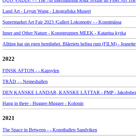
QUO VADIS? - - The 7th International Riga Textile an Fiber Art Trie
Land Art - Leyun Wang - Litografiska Museet
Supermarket Art Fair 2023 /Galleri Lokomotiv - - Konstmässa
Inner and Other Nature - Konstgruppen MEEK - Katarina kyrka
Allting har sin egen hemlighet. Blåeriets heliga rum (FILM) - Jeanet
2022
FINSK AFTON - - Kapsylen
TRÅD - - Nemeshallen
DEN KANSKE LANDAR, KANSKE LÄTTAR - PMP - Jakobsbergs
Hang in there - Hugger-Mugger - Kolonin
2021
The Space in Between - - Konsthallen Sandviken