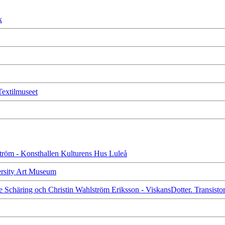
k
 Textilmuseet
dström - Konsthallen Kulturens Hus Luleå
versity Art Museum
te Schäring och Christin Wahlström Eriksson - ViskansDotter. Transist