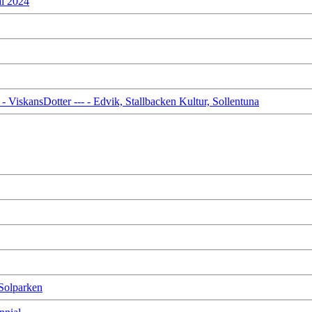
l 2024
ViskansDotter --- - Edvik, Stallbacken Kultur, Sollentuna
 Solparken