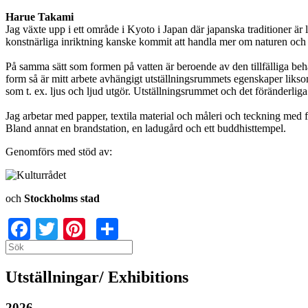
Harue Takami
Jag växte upp i ett område i Kyoto i Japan där japanska traditioner är l
konstnärliga inriktning kanske kommit att handla mer om naturen och lju
På samma sätt som formen på vatten är beroende av den tillfälliga behål
form så är mitt arbete avhängigt utställningsrummets egenskaper likso
som t. ex. ljus och ljud utgör. Utställningsrummet och det föränderliga 
Jag arbetar med papper, textila material och måleri och teckning med fä
Bland annat en brandstation, en ladugård och ett buddhisttempel.
Genomförs med stöd av:
och
Stockholms stad
Facebook
Twitter
Pinterest
Share
Search
Search
Utställningar/ Exhibitions
2026