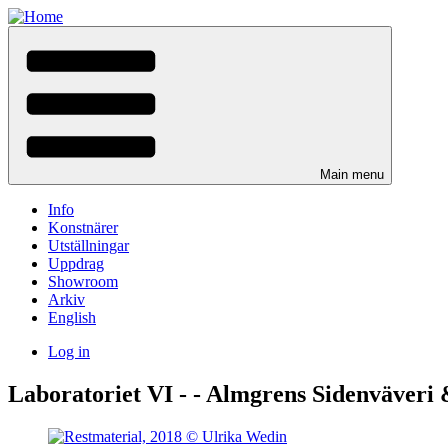
Skip
to
main
content
Main menu
Info
Konstnärer
Utställningar
Uppdrag
Showroom
Arkiv
English
Log in
User
Laboratoriet VI - - Almgrens Sidenväver
menu