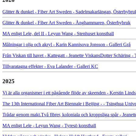
Glitter & dunkel - Fiber Art Sweden - Sadelmakarlängan, Österbybru
Glitter & dunkel - Fiber Art Sweden - Ånghammaren, Österbybruk
MA enligt Lele, del II - Leyun Wang - Stenhuset konsthall
Målningar i olja och akryl - Karin Kannisova Jonsson - Galleri Grå
Från Viskan till havet - Kattegatt - Jeanette ViskansDotter Schäring -
Tillvaratagna effekter - Eva Lalander - Galleri KC
2025
Vi är alla organismer i ett pågående flöde av skeenden - Kerstin Lin
The 13th International Fiber Art Biennale i Beijing - - Tsinghua Uni
Trådar genom makt.Två fibrer, koloniala och kroppsliga spår - Jeanet
MA enligt Lele - Leyun Wang - Tyresö konsthall