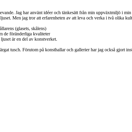
evande. Jag har använt idéer och tänkesätt från min uppväxtmiljö i min kon
set. Men jag tror att erfarenheten av att leva och verka i två olika kul
larens (glasets,​ skålens)
m de föränderliga kvaliteter
ljuset är en del av konstverket.
rgat tusch. Förutom på konsthallar och gallerier har jag också gjort ins