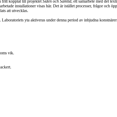
itt kopplat till projektet
Siden och Samtid
, ett samarbete med det text
rbetade installationer visas här. Det är istället processer, frågor och 
lats att utvecklas.
. Laboratoriets yta aktiveras under denna period av inbjudna konstnäre
doms vik.
ackert.