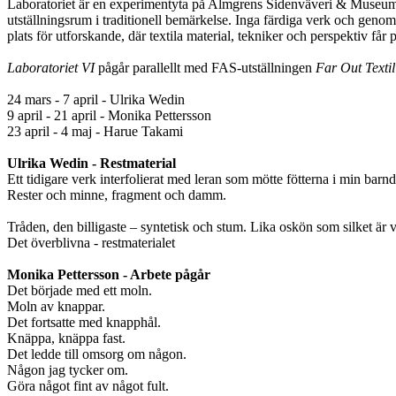
Laboratoriet är en experimentyta på Almgrens Sidenväveri & Museum fr
utställningsrum i traditionell bemärkelse. Inga färdiga verk och genoma
plats för utforskande, där textila material, tekniker och perspektiv får p
Laboratoriet VI
pågår parallellt med FAS-utställningen
Far Out Textil
24 mars - 7 april - Ulrika Wedin
9 april - 21 april - Monika Pettersson
23 april - 4 maj - Harue Takami
Ulrika Wedin - Restmaterial
Ett tidigare verk interfolierat med leran som mötte fötterna i min barn
Rester och minne, fragment och damm.
Tråden, den billigaste – syntetisk och stum. Lika oskön som silket är v
Det överblivna - restmaterialet
Monika Pettersson - Arbete pågår
Det började med ett moln.
Moln av knappar.
Det fortsatte med knapphål.
Knäppa, knäppa fast.
Det ledde till omsorg om någon.
Någon jag tycker om.
Göra något fint av något fult.