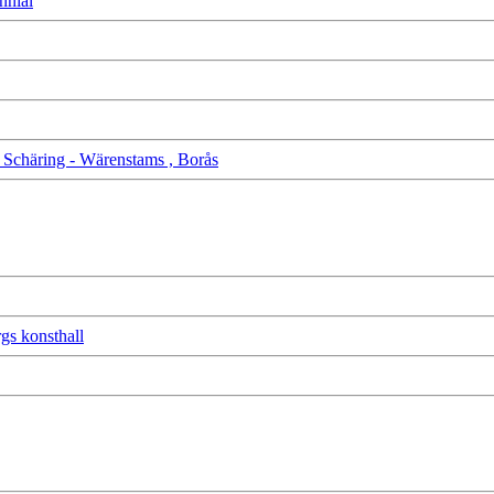
nnial
te Schäring - Wärenstams , Borås
 konsthall