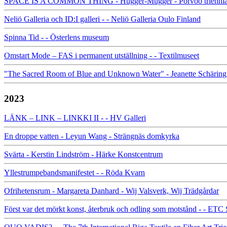
SPACE IS A COMMON THING - Hugger-Mugger - Porvoo triennia
Neliö Galleria och ID:I galleri - - Neliö Galleria Oulo Finland
Spinna Tid - - Österlens museum
Omstart Mode – FAS i permanent utställning - - Textilmuseet
"The Sacred Room of Blue and Unknown Water" - Jeanette Schäring - 
2023
LÄNK – LINK – LINKKI II - - HV Galleri
En droppe vatten - Leyun Wang - Strängnäs domkyrka
Svärta - Kerstin Lindström - Härke Konstcentrum
Yllestrumpebandsmanifestet - - Röda Kvarn
Ofrihetensrum - Margareta Danhard - Wij Valsverk, Wij Trädgårdar
Först var det mörkt konst, återbruk och odling som motstånd - - ETC