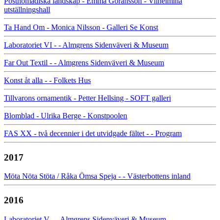
Postnomadiska landskap - Emma Göransson - Vilhelmina
utställningshall
Ta Hand Om - Monica Nilsson - Galleri Se Konst
Laboratoriet VI - - Almgrens Sidenväveri & Museum
Far Out Textil - - Almgrens Sidenväveri & Museum
Konst åt alla - - Folkets Hus
Tillvarons ornamentik - Petter Hellsing - SOFT galleri
Blomblad - Ulrika Berge - Konstpoolen
FAS XX - två decennier i det utvidgade fältet - - Program
2017
Möta Nöta Stöta / Råka Ömsa Speja - - Västerbottens inland
2016
Laboratoriet V - - Almgrens Sidenväveri & Museum