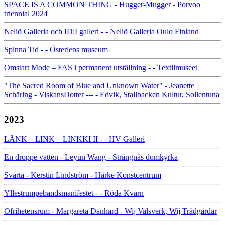
SPACE IS A COMMON THING - Hugger-Mugger - Porvoo
triennial 2024
Neliö Galleria och ID:I galleri - - Neliö Galleria Oulo Finland
Spinna Tid - - Österlens museum
Omstart Mode – FAS i permanent utställning - - Textilmuseet
"The Sacred Room of Blue and Unknown Water" - Jeanette
Schäring - ViskansDotter --- - Edvik, Stallbacken Kultur, Sollentuna
2023
LÄNK – LINK – LINKKI II - - HV Galleri
En droppe vatten - Leyun Wang - Strängnäs domkyrka
Svärta - Kerstin Lindström - Härke Konstcentrum
Yllestrumpebandsmanifestet - - Röda Kvarn
Ofrihetensrum - Margareta Danhard - Wij Valsverk, Wij Trädgårdar