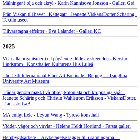
Målningar i olja och akryl - Karin Kannisova Jonsson - Galleri Grå
Från Viskan till havet - Kattegatt - Jeanette ViskansDotter Schäring -
Textilmuseet
Tillvaratagna effekter - Eva Lalander - Galleri KC
2025
Vi är alla organismer i ett pågående flöde av skeenden - Kerstin
Lindström - Konsthallen Kulturens Hus Luleå
The 13th International Fiber Art Biennale i Beijing - - Tsinghua
University Art Museum
Trådar genom makt.Två fibrer, koloniala och kroppsliga spår -
Jeanette Schäring och Christin Wahlström Eriksson - ViskansDotter.
TransistorLaB
MA enligt Lele - Leyun Wang - Tyresö konsthall
Vidder, vågor och virvlar - Helene Heldt Hortlund - Farsta galleri
Hembygdsarbete – Arvbetagelse lägger till i samlingarna - -