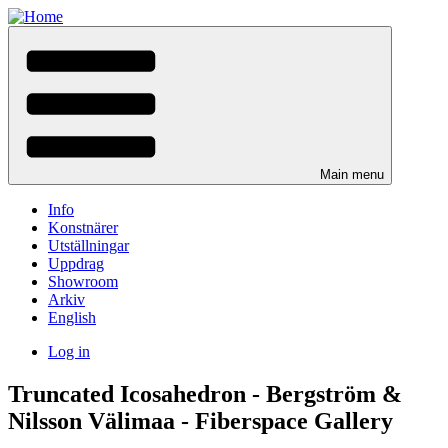
Skip
to
main
content
Main menu
Info
Konstnärer
Utställningar
Uppdrag
Showroom
Arkiv
English
Log in
User
Truncated Icosahedron - Bergström &
menu
Nilsson Välimaa - Fiberspace Gallery