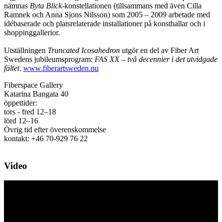
nämnas
Byta Blick
-konstellationen (tillsammans med även Cilla
Ramnek och Anna Sjons Nilsson) som 2005 – 2009 arbetade med
idébaserade och platsrelaterade installationer på konsthallar och i
shoppinggallerior.
Utställningen
Truncated Icosahedron
utgör en del av Fiber Art
Swedens jubileumsprogram:
FAS XX – två decennier i det utvidgade
fältet
.
www.fiberartsweden.nu
Fiberspace Gallery
Katarina Bangata 40
öppettider:
tors - fred 12–18
lörd 12–16
Övrig tid efter överenskommelse
kontakt: +46 70-929 76 22
Video