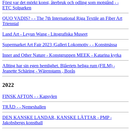
Först var det mörkt konst, återbruk och odling som motstånd - -
ETC Solparken
QUO VADIS? - - The 7th International Riga Textile an Fiber Art
Triennial
Land Art - Leyun Wang - Litografiska Museet
Supermarket Art Fair 2023 /Galleri Lokomotiv - - Konstmässa
Inner and Other Nature - Konstgruppen MEEK - Katarina kyrka
Allting har sin egen hemlighet. Blåeriets heliga rum (FILM) -
Jeanette Schäring - Wärenstams , Borås
2022
FINSK AFTON - - Kapsylen
TRÅD - - Nemeshallen
DEN KANSKE LANDAR, KANSKE LÄTTAR - PMP -
Jakobsbergs konsthall