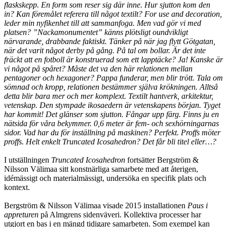
flaskskepp. En form som reser sig där inne. Hur sjutton kom den
in? Kan föremålet referera till något textilt? For use and decoration,
leder min nyfikenhet till att sammanfoga. Men vad gör vi med
platsen? ”Nackamonumentet” känns plötsligt oundvikligt
närvarande, drabbande faktiskt. Tänker på när jag flytt Götgatan,
när det varit något derby på gång. På tal om bollar. Är det inte
fräckt att en fotboll är konstruerad som ett lapptäcke? Ja! Kanske är
vi något på spåret? Måste det va den här relationen mellan
pentagoner och hexagoner? Pappa funderar, men blir trött. Tala om
sömnad och kropp, relationen bestämmer själva krökningen. Alltså
detta blir bara mer och mer komplext. Textilt hantverk, arkitektur,
vetenskap. Den stympade ikosaedern är vetenskapens början. Tyget
har kommit! Det glänser som sjutton. Fångar upp färg. Finns ju en
nätsida för våra bekymmer. 0,6 meter är fem- och sexhörningarnas
sidor. Vad har du för inställning på maskinen? Perfekt. Proffs möter
proffs. Helt enkelt Truncated Icosahedron? Det får bli titel eller…?
I utställningen
Truncated Icosahedron
fortsätter Bergström &
Nilsson Välimaa sitt konstnärliga samarbete med att återigen,
idémässigt och materialmässigt, undersöka en specifik plats och
kontext.
Bergström & Nilsson Välimaa visade 2015 installationen
Paus i
appreturen
på Almgrens sidenväveri. Kollektiva processer har
utgjort en bas i en mängd tidigare samarbeten. Som exempel kan