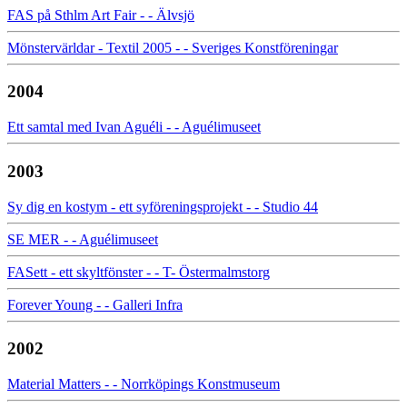
FAS på Sthlm Art Fair - - Älvsjö
Mönstervärldar - Textil 2005 - - Sveriges Konstföreningar
2004
Ett samtal med Ivan Aguéli - - Aguélimuseet
2003
Sy dig en kostym - ett syföreningsprojekt - - Studio 44
SE MER - - Aguélimuseet
FASett - ett skyltfönster - - T- Östermalmstorg
Forever Young - - Galleri Infra
2002
Material Matters - - Norrköpings Konstmuseum