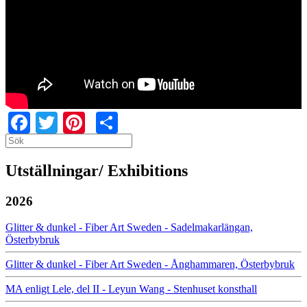
Facebook
Twitter
Pinterest
Share
Search
Search
Utställningar/ Exhibitions
2026
Glitter & dunkel - Fiber Art Sweden - Sadelmakarlängan,
Österbybruk
Glitter & dunkel - Fiber Art Sweden - Ånghammaren, Österbybruk
MA enligt Lele, del II - Leyun Wang - Stenhuset konsthall