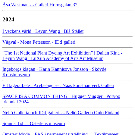
Åsa Westman - - Galleri Hornsgatan 32
2024
I veckens värld - Leyun Wang - Blå Stället
Vägval - Mona Petersson - ID:I galleri
"The 1st National Plant Dyeing Art Exhibition” i Dalian Kina -
Leyun Wang - LuXun Academy of Arts Art Museum
Ingeborgs klagan - Karin Kannisova Jonsson - Skövde
Konstmuseum
Ett lagerarbete - Arvbetagelse - Nääs konsthantverk Galleri
SPACE IS A COMMON THING - Hugger-Mugger - Porvoo
triennial 2024
Neliö Galleria och ID:I galleri - - Neliö Galleria Oulo Finland
Spinna Tid - - Österlens museum
Omstart Mode – FAS i permanent utställning - - Textilmuseet