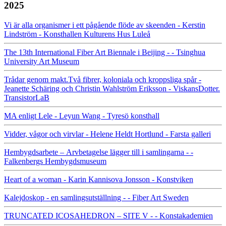
2025
Vi är alla organismer i ett pågående flöde av skeenden - Kerstin
Lindström - Konsthallen Kulturens Hus Luleå
The 13th International Fiber Art Biennale i Beijing - - Tsinghua
University Art Museum
Trådar genom makt.Två fibrer, koloniala och kroppsliga spår -
Jeanette Schäring och Christin Wahlström Eriksson - ViskansDotter.
TransistorLaB
MA enligt Lele - Leyun Wang - Tyresö konsthall
Vidder, vågor och virvlar - Helene Heldt Hortlund - Farsta galleri
Hembygdsarbete – Arvbetagelse lägger till i samlingarna - -
Falkenbergs Hembygdsmuseum
Heart of a woman - Karin Kannisova Jonsson - Konstviken
Kalejdoskop - en samlingsutställning - - Fiber Art Sweden
TRUNCATED ICOSAHEDRON – SITE V - - Konstakademien