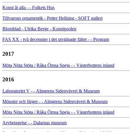
Konst åt alla - - Folkets Hus
Tillvarons ornamentik - Petter Hellsing - SOFT galleri
Blomblad - Ulrika Berge - Konstpoolen
FAS XX - två decennier i det utvidgade fältet - - Program
2017
Möta Nöta Stöta / Råka Ömsa Speja - - Västerbottens inland
2016
Laboratoriet V - - Almgrens Sidenväveri & Museum
Mönster och färger - - Almgrens Sidenväveri & Museum
Möta Nöta Stöta / Råka Ömsa Speja - - Västerbottens inland
Arvbetagelse - - Dalarnas museum