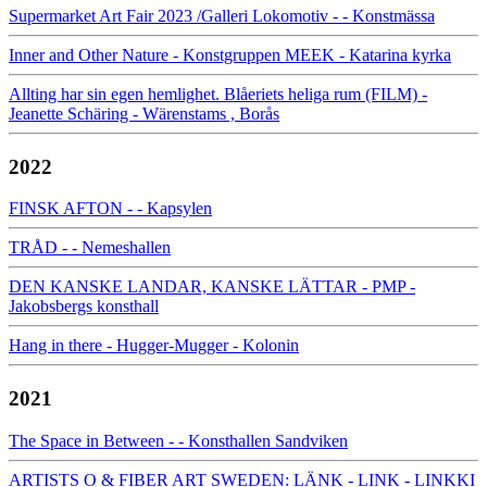
Supermarket Art Fair 2023 /Galleri Lokomotiv - - Konstmässa
Inner and Other Nature - Konstgruppen MEEK - Katarina kyrka
Allting har sin egen hemlighet. Blåeriets heliga rum (FILM) -
Jeanette Schäring - Wärenstams , Borås
2022
FINSK AFTON - - Kapsylen
TRÅD - - Nemeshallen
DEN KANSKE LANDAR, KANSKE LÄTTAR - PMP -
Jakobsbergs konsthall
Hang in there - Hugger-Mugger - Kolonin
2021
The Space in Between - - Konsthallen Sandviken
ARTISTS O & FIBER ART SWEDEN: LÄNK - LINK - LINKKI