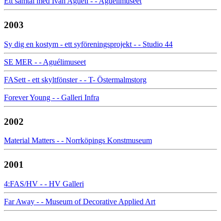
Ett samtal med Ivan Aguéli - - Aguélimuseet
2003
Sy dig en kostym - ett syföreningsprojekt - - Studio 44
SE MER - - Aguélimuseet
FASett - ett skyltfönster - - T- Östermalmstorg
Forever Young - - Galleri Infra
2002
Material Matters - - Norrköpings Konstmuseum
2001
4:FAS/HV - - HV Galleri
Far Away - - Museum of Decorative Applied Art