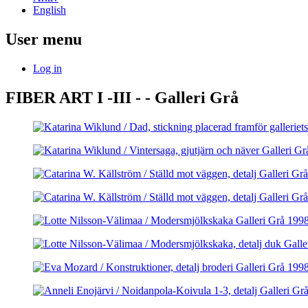
English
User menu
Log in
FIBER ART I -III - - Galleri Grå