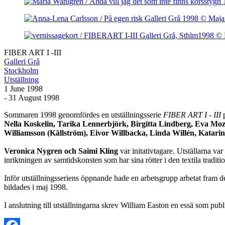
FIBER ART I -III
Galleri Grå
Stockholm
Utställning
1 June 1998
- 31 August 1998
Sommaren 1998 genomfördes en utställningsserie
FIBER ART I - III
Nella Koskelin,
Tarika Lennerbjörk
,
Birgitta Lindberg, Eva Mo
Williamsson (Källström), Eivor Willbacka, Linda Willén, Katar
Veronica Nygren och Saimi Kling
var initativtagare. Utställarna v
inriktningen av samtidskonsten som har sina rötter i den textila traditi
Inför utställningsseriens öppnande hade en arbetsgrupp arbetat fram d
bildades i maj 1998.
I anslutning till utställningarna skrev William Easton en essä som publ