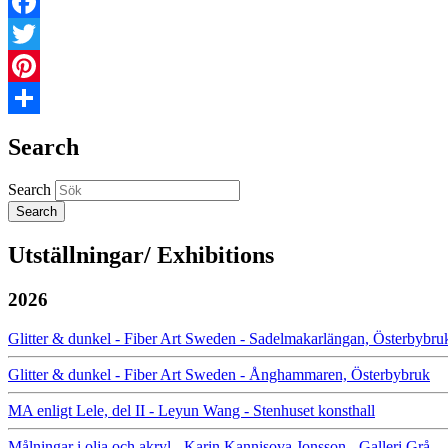
Facebook
Twitter
Pinterest
Share
Search
Search
Utställningar/ Exhibitions
2026
Glitter & dunkel - Fiber Art Sweden - Sadelmakarlängan, Österbybru
Glitter & dunkel - Fiber Art Sweden - Ånghammaren, Österbybruk
MA enligt Lele, del II - Leyun Wang - Stenhuset konsthall
Målningar i olja och akryl - Karin Kannisova Jonsson - Galleri Grå