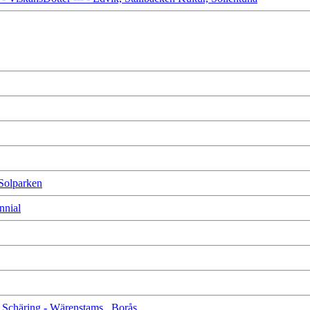
 Solparken
nnial
te Schäring - Wärenstams , Borås