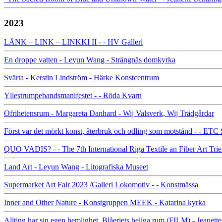
2023
LÄNK – LINK – LINKKI II - - HV Galleri
En droppe vatten - Leyun Wang - Strängnäs domkyrka
Svärta - Kerstin Lindström - Härke Konstcentrum
Yllestrumpebandsmanifestet - - Röda Kvarn
Ofrihetensrum - Margareta Danhard - Wij Valsverk, Wij Trädgårdar
Först var det mörkt konst, återbruk och odling som motstånd - - ETC
QUO VADIS? - - The 7th International Riga Textile an Fiber Art Trie
Land Art - Leyun Wang - Litografiska Museet
Supermarket Art Fair 2023 /Galleri Lokomotiv - - Konstmässa
Inner and Other Nature - Konstgruppen MEEK - Katarina kyrka
Allting har sin egen hemlighet. Blåeriets heliga rum (FILM) - Jeanet