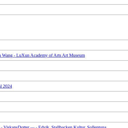
eyun Wang - LuXun Academy of Arts Art Museum
l 2024
ViskansDotter --- - Edvik, Stallbacken Kultur, Sollentuna