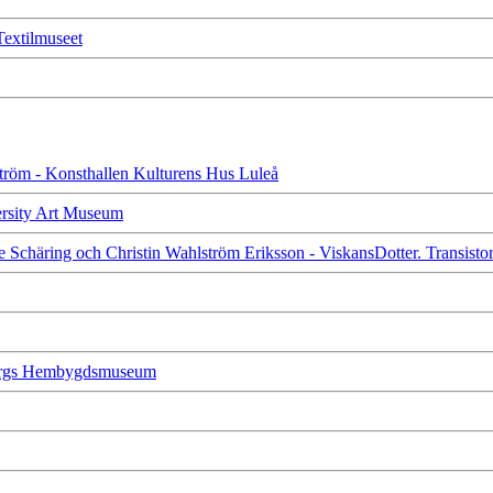
 Textilmuseet
dström - Konsthallen Kulturens Hus Luleå
versity Art Museum
te Schäring och Christin Wahlström Eriksson - ViskansDotter. Transist
nbergs Hembygdsmuseum