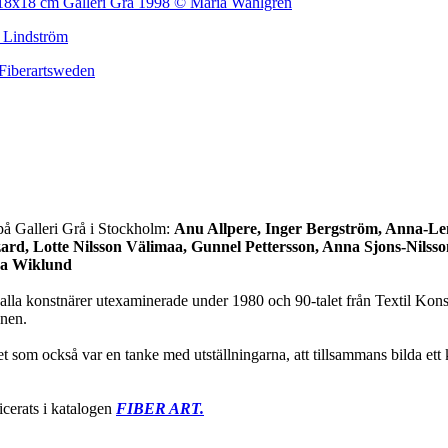
på Galleri Grå i Stockholm:
Anu Allpere, Inger Bergström, Anna-Le
zard,
Lotte Nilsson Välimaa, Gunnel Pettersson, Anna Sjons-Nilss
ina Wiklund
ar alla konstnärer utexaminerade under 1980 och 90-talet från Textil Kons
onen.
et som också var en tanke med utställningarna, att tillsammans bilda et
icerats i katalogen
FIBER ART.