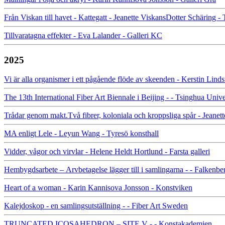
Från Viskan till havet - Kattegatt - Jeanette ViskansDotter Schäring -
Tillvaratagna effekter - Eva Lalander - Galleri KC
2025
Vi är alla organismer i ett pågående flöde av skeenden - Kerstin Lin
The 13th International Fiber Art Biennale i Beijing - - Tsinghua Uni
Trådar genom makt.Två fibrer, koloniala och kroppsliga spår - Jeanet
MA enligt Lele - Leyun Wang - Tyresö konsthall
Vidder, vågor och virvlar - Helene Heldt Hortlund - Farsta galleri
Hembygdsarbete – Arvbetagelse lägger till i samlingarna - - Falke
Heart of a woman - Karin Kannisova Jonsson - Konstviken
Kalejdoskop - en samlingsutställning - - Fiber Art Sweden
TRUNCATED ICOSAHEDRON – SITE V - - Konstakademien