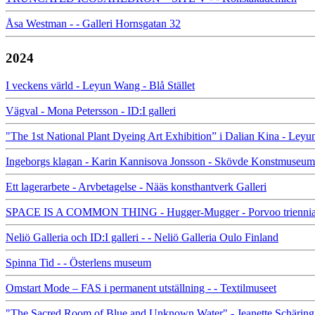
Åsa Westman - - Galleri Hornsgatan 32
2024
I veckens värld - Leyun Wang - Blå Stället
Vägval - Mona Petersson - ID:I galleri
"The 1st National Plant Dyeing Art Exhibition” i Dalian Kina - L
Ingeborgs klagan - Karin Kannisova Jonsson - Skövde Konstmuseum
Ett lagerarbete - Arvbetagelse - Nääs konsthantverk Galleri
SPACE IS A COMMON THING - Hugger-Mugger - Porvoo triennia
Neliö Galleria och ID:I galleri - - Neliö Galleria Oulo Finland
Spinna Tid - - Österlens museum
Omstart Mode – FAS i permanent utställning - - Textilmuseet
"The Sacred Room of Blue and Unknown Water" - Jeanette Schäring - 