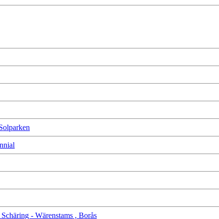
 Solparken
nnial
te Schäring - Wärenstams , Borås