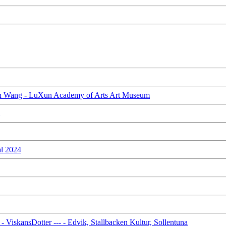
eyun Wang - LuXun Academy of Arts Art Museum
l 2024
ViskansDotter --- - Edvik, Stallbacken Kultur, Sollentuna