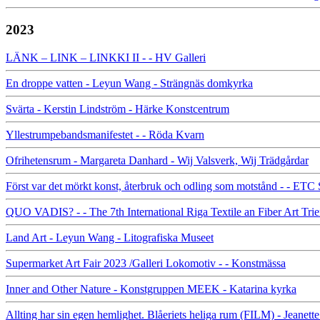
2023
LÄNK – LINK – LINKKI II - - HV Galleri
En droppe vatten - Leyun Wang - Strängnäs domkyrka
Svärta - Kerstin Lindström - Härke Konstcentrum
Yllestrumpebandsmanifestet - - Röda Kvarn
Ofrihetensrum - Margareta Danhard - Wij Valsverk, Wij Trädgårdar
Först var det mörkt konst, återbruk och odling som motstånd - - ETC
QUO VADIS? - - The 7th International Riga Textile an Fiber Art Trie
Land Art - Leyun Wang - Litografiska Museet
Supermarket Art Fair 2023 /Galleri Lokomotiv - - Konstmässa
Inner and Other Nature - Konstgruppen MEEK - Katarina kyrka
Allting har sin egen hemlighet. Blåeriets heliga rum (FILM) - Jeanet