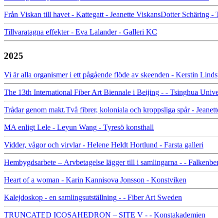
Från Viskan till havet - Kattegatt - Jeanette ViskansDotter Schäring -
Tillvaratagna effekter - Eva Lalander - Galleri KC
2025
Vi är alla organismer i ett pågående flöde av skeenden - Kerstin Lin
The 13th International Fiber Art Biennale i Beijing - - Tsinghua Uni
Trådar genom makt.Två fibrer, koloniala och kroppsliga spår - Jeanet
MA enligt Lele - Leyun Wang - Tyresö konsthall
Vidder, vågor och virvlar - Helene Heldt Hortlund - Farsta galleri
Hembygdsarbete – Arvbetagelse lägger till i samlingarna - - Falke
Heart of a woman - Karin Kannisova Jonsson - Konstviken
Kalejdoskop - en samlingsutställning - - Fiber Art Sweden
TRUNCATED ICOSAHEDRON – SITE V - - Konstakademien