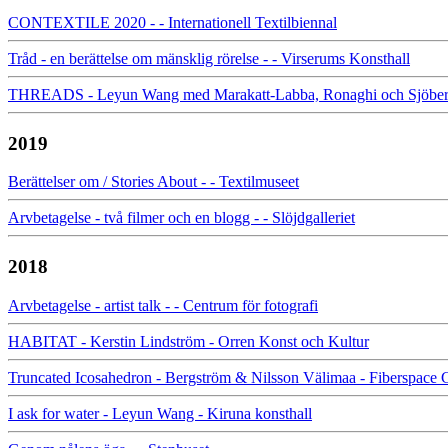
CONTEXTILE 2020 - - Internationell Textilbiennal
Tråd - en berättelse om mänsklig rörelse - - Virserums Konsthall
THREADS - Leyun Wang med Marakatt-Labba, Ronaghi och Sjöberg -
2019
Berättelser om / Stories About - - Textilmuseet
Arvbetagelse - två filmer och en blogg - - Slöjdgalleriet
2018
Arvbetagelse - artist talk - - Centrum för fotografi
HABITAT - Kerstin Lindström - Orren Konst och Kultur
Truncated Icosahedron - Bergström & Nilsson Välimaa - Fiberspace G
I ask for water - Leyun Wang - Kiruna konsthall