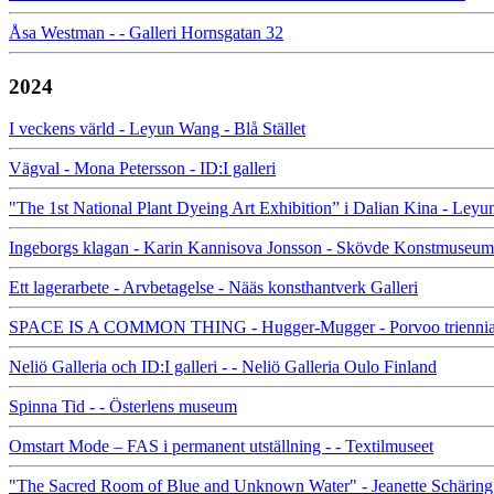
Åsa Westman - - Galleri Hornsgatan 32
2024
I veckens värld - Leyun Wang - Blå Stället
Vägval - Mona Petersson - ID:I galleri
"The 1st National Plant Dyeing Art Exhibition” i Dalian Kina - L
Ingeborgs klagan - Karin Kannisova Jonsson - Skövde Konstmuseum
Ett lagerarbete - Arvbetagelse - Nääs konsthantverk Galleri
SPACE IS A COMMON THING - Hugger-Mugger - Porvoo triennia
Neliö Galleria och ID:I galleri - - Neliö Galleria Oulo Finland
Spinna Tid - - Österlens museum
Omstart Mode – FAS i permanent utställning - - Textilmuseet
"The Sacred Room of Blue and Unknown Water" - Jeanette Schäring - 