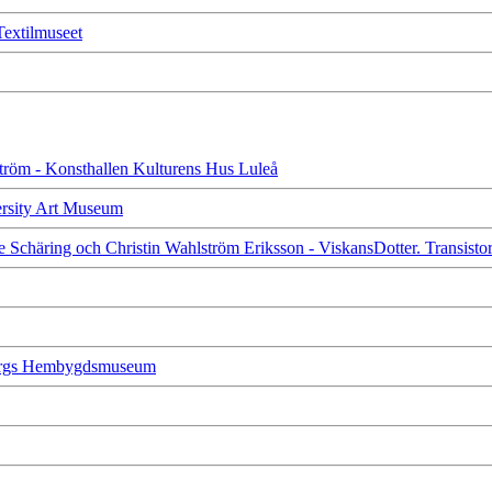
 Textilmuseet
dström - Konsthallen Kulturens Hus Luleå
versity Art Museum
te Schäring och Christin Wahlström Eriksson - ViskansDotter. Transist
nbergs Hembygdsmuseum