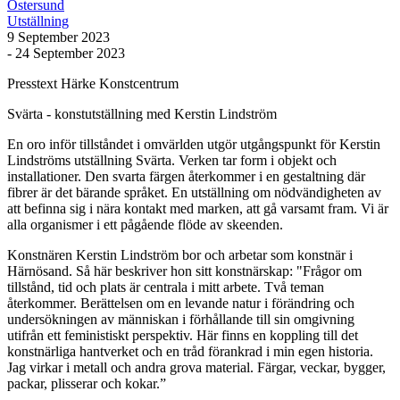
Östersund
Utställning
9 September 2023
- 24 September 2023
Presstext Härke Konstcentrum
Svärta - konstutställning med Kerstin Lindström
En oro inför tillståndet i omvärlden utgör utgångspunkt för Kerstin
Lindströms utställning Svärta. Verken tar form i objekt och
installationer. Den svarta färgen återkommer i en gestaltning där
fibrer är det bärande språket. En utställning om nödvändigheten av
att befinna sig i nära kontakt med marken, att gå varsamt fram. Vi är
alla organismer i ett pågående flöde av skeenden.
Konstnären Kerstin Lindström bor och arbetar som konstnär i
Härnösand. Så här beskriver hon sitt konstnärskap: "Frågor om
tillstånd, tid och plats är centrala i mitt arbete. Två teman
återkommer. Berättelsen om en levande natur i förändring och
undersökningen av människan i förhållande till sin omgivning
utifrån ett feministiskt perspektiv. Här finns en koppling till det
konstnärliga hantverket och en tråd förankrad i min egen historia.
Jag virkar i metall och andra grova material. Färgar, veckar, bygger,
packar, plisserar och kokar.”