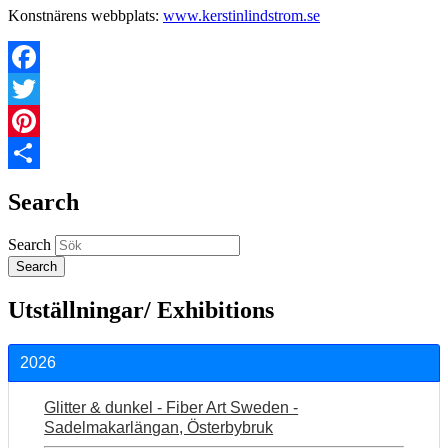
Konstnärens webbplats:
www.kerstinlindstrom.se
Facebook
Twitter
Pinterest
Share
Search
Search
Utställningar/ Exhibitions
2026
Glitter & dunkel - Fiber Art Sweden -
Sadelmakarlängan, Österbybruk