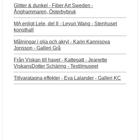
Glitter & dunkel - Fiber Art Sweden -
Ånghammaren, Österbybruk
MA enligt Lele, del II - Leyun Wang - Stenhuset
konsthall
Målningar i olja och akryl - Karin Kannisova
Jonsson - Galleri Grå
Från Viskan till havet - Kattegatt - Jeanette
ViskansDotter Schäring - Textilmuseet
Tillvaratagna effekter - Eva Lalander - Galleri KC