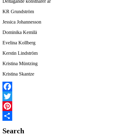
Deltagande konstnärer är
KR Grundström
Jessica Johannesson
Dominika Kemilä
Evelina Kollberg
Kerstin Lindström
Kristina Müntzing
Kristina Skantze
Facebook
Twitter
Pinterest
Share
Search