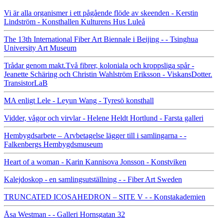
Vi är alla organismer i ett pågående flöde av skeenden - Kerstin
Lindström - Konsthallen Kulturens Hus Luleå
The 13th International Fiber Art Biennale i Beijing - - Tsinghua
University Art Museum
Trådar genom makt.Två fibrer, koloniala och kroppsliga spår -
Jeanette Schäring och Christin Wahlström Eriksson - ViskansDotter.
TransistorLaB
MA enligt Lele - Leyun Wang - Tyresö konsthall
Vidder, vågor och virvlar - Helene Heldt Hortlund - Farsta galleri
Hembygdsarbete – Arvbetagelse lägger till i samlingarna - -
Falkenbergs Hembygdsmuseum
Heart of a woman - Karin Kannisova Jonsson - Konstviken
Kalejdoskop - en samlingsutställning - - Fiber Art Sweden
TRUNCATED ICOSAHEDRON – SITE V - - Konstakademien
Åsa Westman - - Galleri Hornsgatan 32