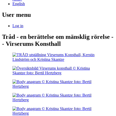
English
User menu
Log in
Tråd - en berättelse om mänsklig rörelse -
- Virserums Konsthall