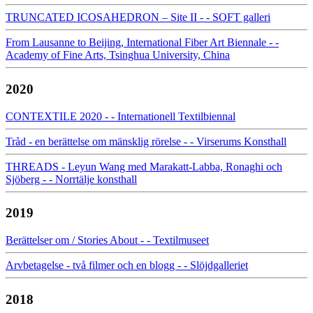
TRUNCATED ICOSAHEDRON – Site II - - SOFT galleri
From Lausanne to Beijing, International Fiber Art Biennale - -
Academy of Fine Arts, Tsinghua University, China
2020
CONTEXTILE 2020 - - Internationell Textilbiennal
Tråd - en berättelse om mänsklig rörelse - - Virserums Konsthall
THREADS - Leyun Wang med Marakatt-Labba, Ronaghi och
Sjöberg - - Norrtälje konsthall
2019
Berättelser om / Stories About - - Textilmuseet
Arvbetagelse - två filmer och en blogg - - Slöjdgalleriet
2018