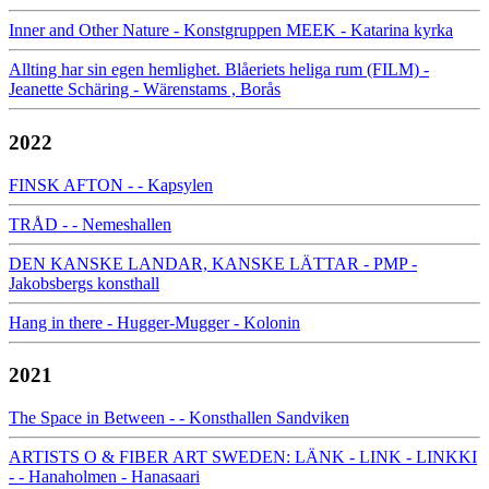
Inner and Other Nature - Konstgruppen MEEK - Katarina kyrka
Allting har sin egen hemlighet. Blåeriets heliga rum (FILM) -
Jeanette Schäring - Wärenstams , Borås
2022
FINSK AFTON - - Kapsylen
TRÅD - - Nemeshallen
DEN KANSKE LANDAR, KANSKE LÄTTAR - PMP -
Jakobsbergs konsthall
Hang in there - Hugger-Mugger - Kolonin
2021
The Space in Between - - Konsthallen Sandviken
ARTISTS O & FIBER ART SWEDEN: LÄNK - LINK - LINKKI
- - Hanaholmen - Hanasaari