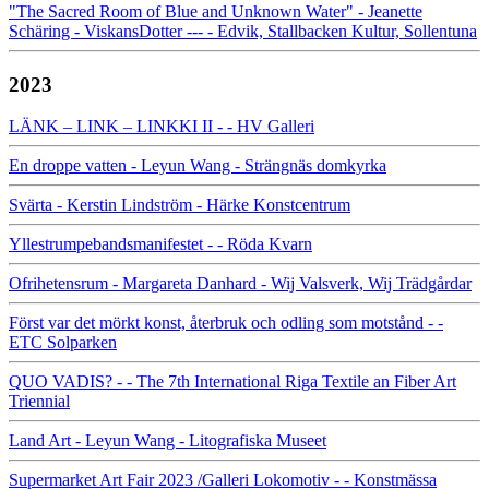
"The Sacred Room of Blue and Unknown Water" - Jeanette
Schäring - ViskansDotter --- - Edvik, Stallbacken Kultur, Sollentuna
2023
LÄNK – LINK – LINKKI II - - HV Galleri
En droppe vatten - Leyun Wang - Strängnäs domkyrka
Svärta - Kerstin Lindström - Härke Konstcentrum
Yllestrumpebandsmanifestet - - Röda Kvarn
Ofrihetensrum - Margareta Danhard - Wij Valsverk, Wij Trädgårdar
Först var det mörkt konst, återbruk och odling som motstånd - -
ETC Solparken
QUO VADIS? - - The 7th International Riga Textile an Fiber Art
Triennial
Land Art - Leyun Wang - Litografiska Museet
Supermarket Art Fair 2023 /Galleri Lokomotiv - - Konstmässa