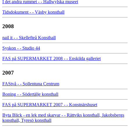
I det andra rummet - - Hallwylska museet
Tidsdokument - - Väsby konsthall
2008
nail it - - Skellefteå Konsthall
Syskon - - Studio 44
FAS på SUPERMARKET 2008 - - Enskilda galleriet
2007
FAStvå - - Sollentuna Centrum
Boning - - Södertälje konsthall
FAS på SUPERMARKET 2007 - - Konstnärshuset
Byta Blick - en lek med skarvar - - Rättviks konsthall, Jakobsbergs
konsthall, Tyresö konsthall