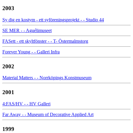
2003
Sy dig en kostym - ett syföreningsprojekt - - Studio 44
SE MER - - Aguélimuseet
FASett - ett skyltfönster - - T- Östermalmstorg
Forever Young - - Galleri Infra
2002
Material Matters - - Norrköpings Konstmuseum
2001
4:FAS/HV - - HV Galleri
Far Away - - Museum of Decorative Applied Art
1999