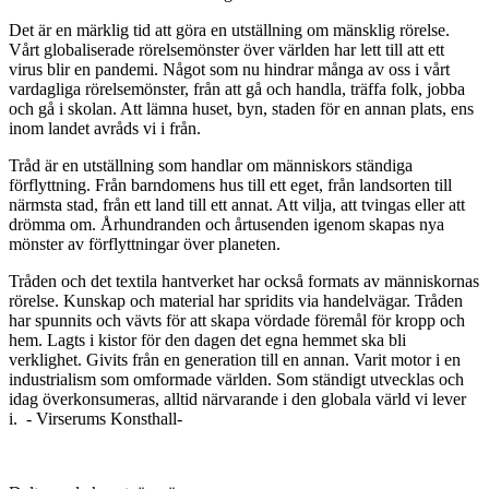
Det är en märklig tid att göra en utställning om mänsklig rörelse.
Vårt globaliserade rörelsemönster över världen har lett till att ett
virus blir en pandemi. Något som nu hindrar många av oss i vårt
vardagliga rörelsemönster, från att gå och handla, träffa folk, jobba
och gå i skolan. Att lämna huset, byn, staden för en annan plats, ens
inom landet avråds vi i från.
Tråd är en utställning som handlar om människors ständiga
förflyttning. Från barndomens hus till ett eget, från landsorten till
närmsta stad, från ett land till ett annat. Att vilja, att tvingas eller att
drömma om. Århundranden och årtusenden igenom skapas nya
mönster av förflyttningar över planeten.
Tråden och det textila hantverket har också formats av människornas
rörelse. Kunskap och material har spridits via handelvägar. Tråden
har spunnits och vävts för att skapa vördade föremål för kropp och
hem. Lagts i kistor för den dagen det egna hemmet ska bli
verklighet. Givits från en generation till en annan. Varit motor i en
industrialism som omformade världen. Som ständigt utvecklas och
idag överkonsumeras, alltid närvarande i den globala värld vi lever
i. - Virserums Konsthall-