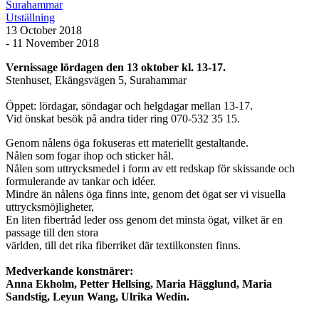
Surahammar
Utställning
13 October 2018
- 11 November 2018
Vernissage lördagen den 13 oktober kl. 13-17.
Stenhuset, Ekängsvägen 5, Surahammar
Öppet: lördagar, söndagar och helgdagar mellan 13-17.
Vid önskat besök på andra tider ring 070-532 35 15.
Genom nålens öga fokuseras ett materiellt gestaltande.
Nålen som fogar ihop och sticker hål.
Nålen som uttrycksmedel i form av ett redskap för skissande och
formulerande av tankar och idéer.
Mindre än nålens öga finns inte, genom det ögat ser vi visuella
uttrycksmöjligheter,
En liten fibertråd leder oss genom det minsta ögat, vilket är en
passage till den stora
världen, till det rika fiberriket där textilkonsten finns.
Medverkande konstnärer:
Anna Ekholm, Petter Hellsing, Maria Hägglund, Maria
Sandstig, Leyun Wang, Ulrika Wedin.