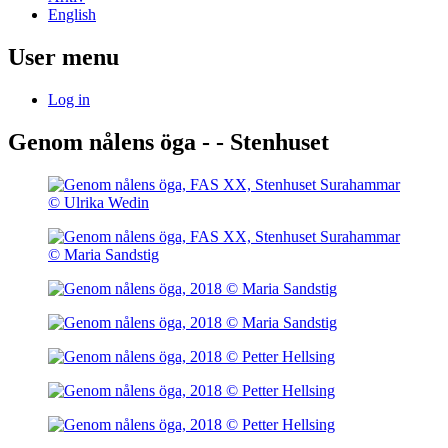
English
User menu
Log in
Genom nålens öga - - Stenhuset