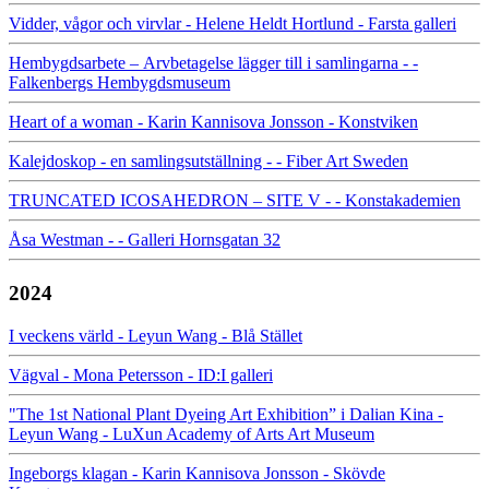
Vidder, vågor och virvlar - Helene Heldt Hortlund - Farsta galleri
Hembygdsarbete – Arvbetagelse lägger till i samlingarna - -
Falkenbergs Hembygdsmuseum
Heart of a woman - Karin Kannisova Jonsson - Konstviken
Kalejdoskop - en samlingsutställning - - Fiber Art Sweden
TRUNCATED ICOSAHEDRON – SITE V - - Konstakademien
Åsa Westman - - Galleri Hornsgatan 32
2024
I veckens värld - Leyun Wang - Blå Stället
Vägval - Mona Petersson - ID:I galleri
"The 1st National Plant Dyeing Art Exhibition” i Dalian Kina -
Leyun Wang - LuXun Academy of Arts Art Museum
Ingeborgs klagan - Karin Kannisova Jonsson - Skövde