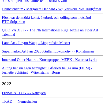
Yllestrumpebandsmanifestet - - Röda Kvarn
Ofrihetensrum - Margareta Danhard - Wij Valsverk, Wij Trädgårdar
Först var det mörkt konst, återbruk och odling som motstånd - -
ETC Solparken
QUO VADIS? - - The 7th International Riga Textile an Fiber Art
Triennial
Land Art - Leyun Wang - Litografiska Museet
Supermarket Art Fair 2023 /Galleri Lokomotiv - - Konstmässa
Inner and Other Nature - Konstgruppen MEEK - Katarina kyrka
Allting har sin egen hemlighet. Blåeriets heliga rum (FILM) -
Jeanette Schäring - Wärenstams , Borås
2022
FINSK AFTON - - Kapsylen
TRÅD - - Nemeshallen