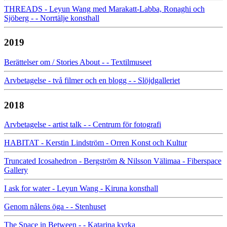
THREADS - Leyun Wang med Marakatt-Labba, Ronaghi och
Sjöberg - - Norrtälje konsthall
2019
Berättelser om / Stories About - - Textilmuseet
Arvbetagelse - två filmer och en blogg - - Slöjdgalleriet
2018
Arvbetagelse - artist talk - - Centrum för fotografi
HABITAT - Kerstin Lindström - Orren Konst och Kultur
Truncated Icosahedron - Bergström & Nilsson Välimaa - Fiberspace
Gallery
I ask for water - Leyun Wang - Kiruna konsthall
Genom nålens öga - - Stenhuset
The Space in Between - - Katarina kyrka