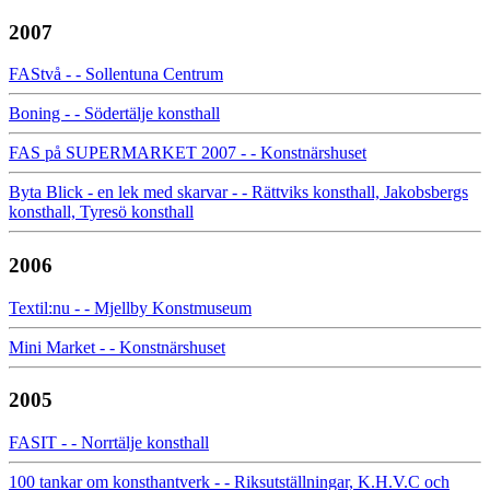
2007
FAStvå - - Sollentuna Centrum
Boning - - Södertälje konsthall
FAS på SUPERMARKET 2007 - - Konstnärshuset
Byta Blick - en lek med skarvar - - Rättviks konsthall, Jakobsbergs
konsthall, Tyresö konsthall
2006
Textil:nu - - Mjellby Konstmuseum
Mini Market - - Konstnärshuset
2005
FASIT - - Norrtälje konsthall
100 tankar om konsthantverk - - Riksutställningar, K.H.V.C och