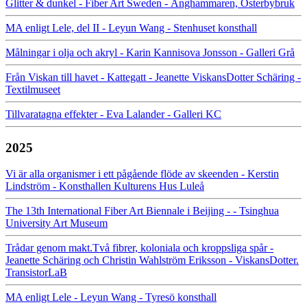
Glitter & dunkel - Fiber Art Sweden - Ånghammaren, Österbybruk
MA enligt Lele, del II - Leyun Wang - Stenhuset konsthall
Målningar i olja och akryl - Karin Kannisova Jonsson - Galleri Grå
Från Viskan till havet - Kattegatt - Jeanette ViskansDotter Schäring -
Textilmuseet
Tillvaratagna effekter - Eva Lalander - Galleri KC
2025
Vi är alla organismer i ett pågående flöde av skeenden - Kerstin
Lindström - Konsthallen Kulturens Hus Luleå
The 13th International Fiber Art Biennale i Beijing - - Tsinghua
University Art Museum
Trådar genom makt.Två fibrer, koloniala och kroppsliga spår -
Jeanette Schäring och Christin Wahlström Eriksson - ViskansDotter.
TransistorLaB
MA enligt Lele - Leyun Wang - Tyresö konsthall