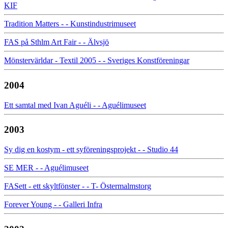
KIF
Tradition Matters - - Kunstindustrimuseet
FAS på Sthlm Art Fair - - Älvsjö
Mönstervärldar - Textil 2005 - - Sveriges Konstföreningar
2004
Ett samtal med Ivan Aguéli - - Aguélimuseet
2003
Sy dig en kostym - ett syföreningsprojekt - - Studio 44
SE MER - - Aguélimuseet
FASett - ett skyltfönster - - T- Östermalmstorg
Forever Young - - Galleri Infra