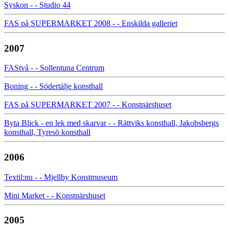
Syskon - - Studio 44
FAS på SUPERMARKET 2008 - - Enskilda galleriet
2007
FAStvå - - Sollentuna Centrum
Boning - - Södertälje konsthall
FAS på SUPERMARKET 2007 - - Konstnärshuset
Byta Blick - en lek med skarvar - - Rättviks konsthall, Jakobsbergs
konsthall, Tyresö konsthall
2006
Textil:nu - - Mjellby Konstmuseum
Mini Market - - Konstnärshuset
2005