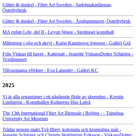
Glitter & dunkel - Fiber Art Sweden - Sadelmakarlängan,
Österbybruk
Glitter & dunkel - Fiber Art Sweden - Ånghammaren, Österbybruk
MA enligt Lele, del II - Leyun Wang - Stenhuset konsthall
Målningar i olja och akryl - Karin Kannisova Jonsson - Galleri Grå
Från Viskan till havet - Kattegatt - Jeanette ViskansDotter Schäring -
Textilmuseet
Tillvaratagna effekter - Eva Lalander - Galleri KC
2025
Vi är alla organismer i ett pågående flöde av skeenden - Kerstin
Lindström - Konsthallen Kulturens Hus Luleå
The 13th International Fiber Art Biennale i Beijing - - Tsinghua
University Art Museum
Trådar genom makt.Två fibrer, koloniala och kroppsliga spår -
Jeanette Schäring och Christin Wahlström Eriksson - ViskansDotter.