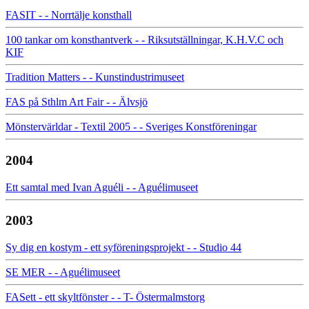
FASIT - - Norrtälje konsthall
100 tankar om konsthantverk - - Riksutställningar, K.H.V.C och
KIF
Tradition Matters - - Kunstindustrimuseet
FAS på Sthlm Art Fair - - Älvsjö
Mönstervärldar - Textil 2005 - - Sveriges Konstföreningar
2004
Ett samtal med Ivan Aguéli - - Aguélimuseet
2003
Sy dig en kostym - ett syföreningsprojekt - - Studio 44
SE MER - - Aguélimuseet
FASett - ett skyltfönster - - T- Östermalmstorg