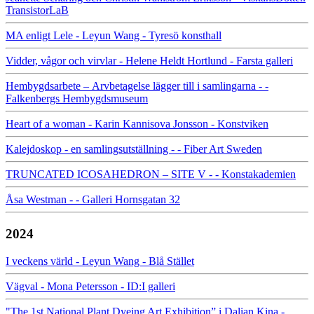
TransistorLaB
MA enligt Lele - Leyun Wang - Tyresö konsthall
Vidder, vågor och virvlar - Helene Heldt Hortlund - Farsta galleri
Hembygdsarbete – Arvbetagelse lägger till i samlingarna - -
Falkenbergs Hembygdsmuseum
Heart of a woman - Karin Kannisova Jonsson - Konstviken
Kalejdoskop - en samlingsutställning - - Fiber Art Sweden
TRUNCATED ICOSAHEDRON – SITE V - - Konstakademien
Åsa Westman - - Galleri Hornsgatan 32
2024
I veckens värld - Leyun Wang - Blå Stället
Vägval - Mona Petersson - ID:I galleri
"The 1st National Plant Dyeing Art Exhibition” i Dalian Kina -