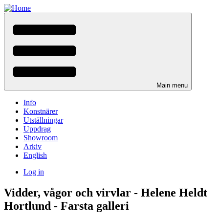
Skip
to
main
content
Main menu
Info
Konstnärer
Utställningar
Uppdrag
Showroom
Arkiv
English
Log in
User
Vidder, vågor och virvlar - Helene Heldt
menu
Hortlund - Farsta galleri