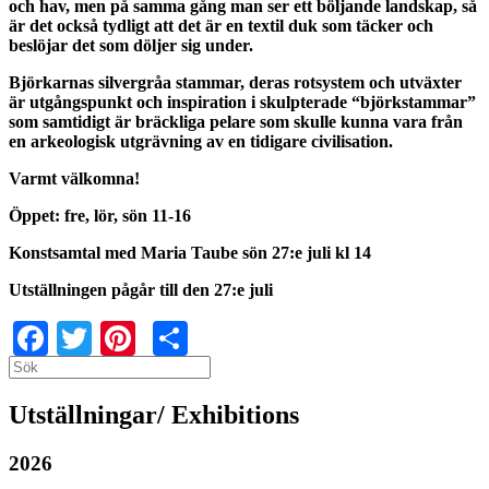
och hav, men på samma gång man ser ett böljande landskap, så
är det också tydligt att det är en textil duk som täcker och
beslöjar det som döljer sig under.
Björkarnas silvergråa stammar, deras rotsystem och utväxter
är utgångspunkt och inspiration i skulpterade “björkstammar”
som samtidigt är bräckliga pelare som skulle kunna vara från
en arkeologisk utgrävning av en tidigare civilisation.
Varmt välkomna!
Öppet: fre, lör, sön 11-16
Konstsamtal med Maria Taube sön 27:e juli kl 14
Utställningen pågår till den 27:e juli
Facebook
Twitter
Pinterest
Share
Search
Search
Utställningar/ Exhibitions
2026