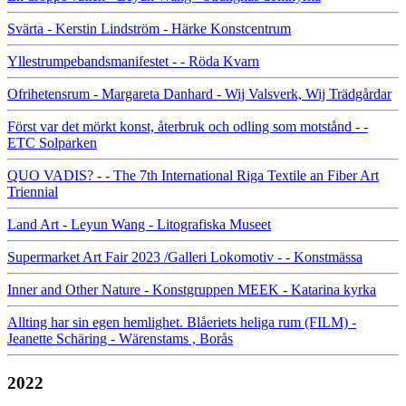
Svärta - Kerstin Lindström - Härke Konstcentrum
Yllestrumpebandsmanifestet - - Röda Kvarn
Ofrihetensrum - Margareta Danhard - Wij Valsverk, Wij Trädgårdar
Först var det mörkt konst, återbruk och odling som motstånd - -
ETC Solparken
QUO VADIS? - - The 7th International Riga Textile an Fiber Art
Triennial
Land Art - Leyun Wang - Litografiska Museet
Supermarket Art Fair 2023 /Galleri Lokomotiv - - Konstmässa
Inner and Other Nature - Konstgruppen MEEK - Katarina kyrka
Allting har sin egen hemlighet. Blåeriets heliga rum (FILM) -
Jeanette Schäring - Wärenstams , Borås
2022