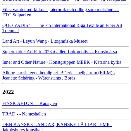
Först var det mörkt konst, återbruk och odling som motstånd - -
ETC Solparken
QUO VADIS? - - The 7th International Riga Textile an Fiber Art
Triennial
Land Art - Leyun Wang - Litografiska Museet
Supermarket Art Fair 2023 /Galleri Lokomotiv - - Konstmässa
Inner and Other Nature - Konstgruppen MEEK - Katarina kyrka
Allting har sin egen hemlighet. Blåeriets heliga rum (FILM) -
Jeanette Schäring - Wärenstams , Borås
2022
FINSK AFTON - - Kapsylen
TRÅD - - Nemeshallen
DEN KANSKE LANDAR, KANSKE LÄTTAR - PMP -
Jakobsbergs konsthall