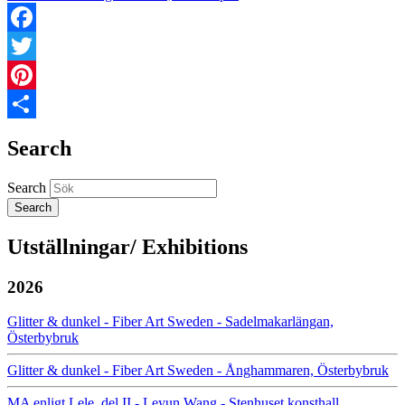
Facebook
Twitter
Pinterest
Share
Search
Search
Utställningar/ Exhibitions
2026
Glitter & dunkel - Fiber Art Sweden - Sadelmakarlängan,
Österbybruk
Glitter & dunkel - Fiber Art Sweden - Ånghammaren, Österbybruk
MA enligt Lele, del II - Leyun Wang - Stenhuset konsthall