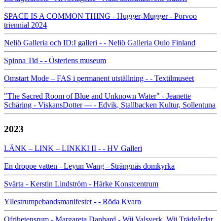
SPACE IS A COMMON THING - Hugger-Mugger - Porvoo
triennial 2024
Neliö Galleria och ID:I galleri - - Neliö Galleria Oulo Finland
Spinna Tid - - Österlens museum
Omstart Mode – FAS i permanent utställning - - Textilmuseet
"The Sacred Room of Blue and Unknown Water" - Jeanette
Schäring - ViskansDotter --- - Edvik, Stallbacken Kultur, Sollentuna
2023
LÄNK – LINK – LINKKI II - - HV Galleri
En droppe vatten - Leyun Wang - Strängnäs domkyrka
Svärta - Kerstin Lindström - Härke Konstcentrum
Yllestrumpebandsmanifestet - - Röda Kvarn
Ofrihetensrum - Margareta Danhard - Wij Valsverk, Wij Trädgårdar