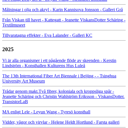
Målningar i olja och akryl - Karin Kannisova Jonsson - Galleri Grå
Från Viskan till havet - Kattegatt - Jeanette ViskansDotter Schäring -
Textilmuseet
Tillvaratagna effekter - Eva Lalander - Galleri KC
2025
Vi är alla organismer i ett pågående flöde av skeenden - Kerstin
Lindström - Konsthallen Kulturens Hus Luleå
The 13th International Fiber Art Biennale i Beijing - - Tsinghua
University Art Museum
Trådar genom makt.Två fibrer, koloniala och kroppsliga spår -
Jeanette Schäring och Christin Wahlström Eriksson - ViskansDotter.
TransistorLaB
MA enligt Lele - Leyun Wang - Tyresö konsthall
Vidder, vågor och virvlar - Helene Heldt Hortlund - Farsta galleri