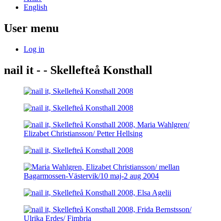
English
User menu
Log in
nail it - - Skellefteå Konsthall