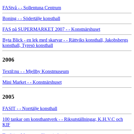
FAStvå - - Sollentuna Centrum
Boning - - Södertälje konsthall
FAS på SUPERMARKET 2007 - - Konstnärshuset
Byta Blick - en lek med skarvar - - Rättviks konsthall, Jakobsbergs
konsthall, Tyresö konsthall
2006
Textil:nu - - Mjellby Konstmuseum
Mini Market - - Konstnärshuset
2005
FASIT - - Norrtälje konsthall
100 tankar om konsthantverk - - Riksutställningar, K.H.V.C och
KIF