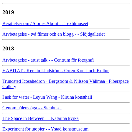
2019
Berättelser om / Stories About - - Textilmuseet
Arvbetagelse - två filmer och en blogg - - Slöjdgalleriet
2018
Arvbetagelse - artist talk - - Centrum för fotografi
HABITAT - Kerstin Lindström - Orren Konst och Kultur
Truncated Icosahedron - Bergström & Nilsson Välimaa - Fiberspace
Gallery
I ask for water - Leyun Wang - Kiruna konsthall
Genom nålens öga - - Stenhuset
The Space in Between - - Katarina kyrka
Experiment för utopier - - Ystad konstmuseum